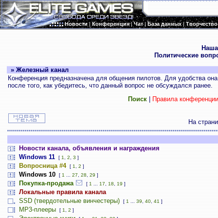
Новости
|
Конференция
|
Чат
|
База данных
|
Творчество
.
Наша
Политические вопр
» Железный канал
Конференция предназначена для общения пилотов. Для удобства она 
после того, как убедитесь, что данный вопрос не обсуждался ранее.
Поиск
|
Правила конференци
На стран
Новости канала, объявления и награждения
Windows 11
[
1
,
2
,
3
]
Вопросница #4
[
1
,
2
]
Windows 10
[
1
...
27
,
28
,
29
]
Покупка-продажа
[
1
...
17
,
18
,
19
]
Локальные правила канала
SSD (твердотельные винчестеры)
[
1
...
39
,
40
,
41
]
MP3-плееры
[
1
,
2
]