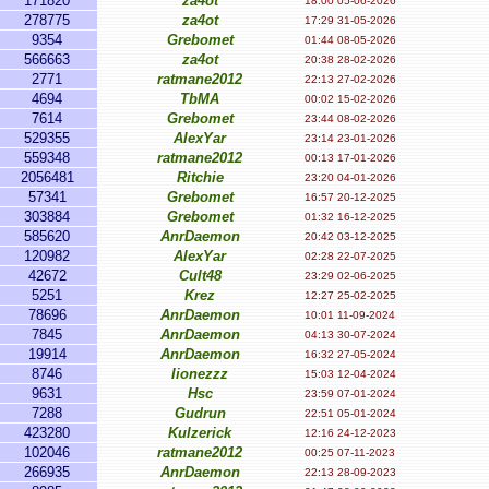
171820
za4ot
18:00 05-06-2026
278775
za4ot
17:29 31-05-2026
9354
Grebomet
01:44 08-05-2026
566663
za4ot
20:38 28-02-2026
2771
ratmane2012
22:13 27-02-2026
4694
TbMA
00:02 15-02-2026
7614
Grebomet
23:44 08-02-2026
529355
AlexYar
23:14 23-01-2026
559348
ratmane2012
00:13 17-01-2026
2056481
Ritchie
23:20 04-01-2026
57341
Grebomet
16:57 20-12-2025
303884
Grebomet
01:32 16-12-2025
585620
AnrDaemon
20:42 03-12-2025
120982
AlexYar
02:28 22-07-2025
42672
Cult48
23:29 02-06-2025
5251
Krez
12:27 25-02-2025
78696
AnrDaemon
10:01 11-09-2024
7845
AnrDaemon
04:13 30-07-2024
19914
AnrDaemon
16:32 27-05-2024
8746
lionezzz
15:03 12-04-2024
9631
Hsc
23:59 07-01-2024
7288
Gudrun
22:51 05-01-2024
423280
Kulzerick
12:16 24-12-2023
102046
ratmane2012
00:25 07-11-2023
266935
AnrDaemon
22:13 28-09-2023