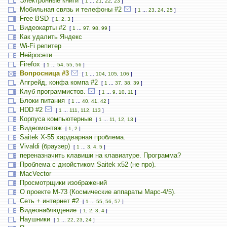
Электронные книги
[
1
...
21
,
22
,
23
]
Мобильная связь и телефоны #2
[
1
...
23
,
24
,
25
]
Free BSD
[
1
,
2
,
3
]
Видеокарты #2
[
1
...
97
,
98
,
99
]
Как удалить Яндекс
Wi-Fi репитер
Нейросети
Firefox
[
1
...
54
,
55
,
56
]
Вопросница #3
[
1
...
104
,
105
,
106
]
Апгрейд, конфа компа #2
[
1
...
37
,
38
,
39
]
Клуб программистов.
[
1
...
9
,
10
,
11
]
Блоки питания
[
1
...
40
,
41
,
42
]
HDD #2
[
1
...
111
,
112
,
113
]
Корпуса компьютерные
[
1
...
11
,
12
,
13
]
Видеомонтаж
[
1
,
2
]
Saitek X-55 хардварная проблема.
Vivaldi (браузер)
[
1
...
3
,
4
,
5
]
переназначить клавиши на клавиатуре. Программа?
Проблема с джойстиком Saitek x52 (не про).
MacVector
Просмотрщики изображений
О проекте М-73 (Космические аппараты Марс-4/5).
Сеть + интернет #2
[
1
...
55
,
56
,
57
]
Видеонаблюдение
[
1
,
2
,
3
,
4
]
Наушники
[
1
...
22
,
23
,
24
]