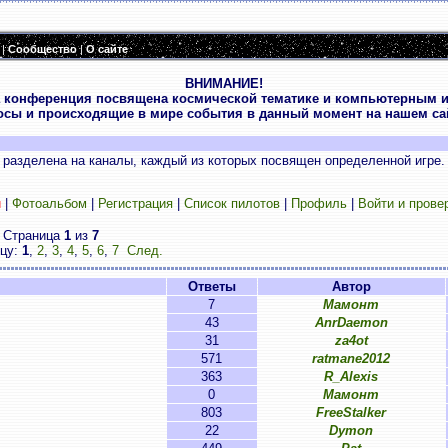
|
Сообщество
|
О сайте
ВНИМАНИЕ!
 конференция посвящена космической тематике и компьютерным и
осы и происходящие в мире события в данный момент на нашем сай
разделена на каналы, каждый из которых посвящен определенной игре.
и
|
Фотоальбом
|
Регистрация
|
Список пилотов
|
Профиль
|
Войти и прове
Страница
1
из
7
ицу:
1
,
2
,
3
,
4
,
5
,
6
,
7
След.
Ответы
Автор
7
Мамонт
43
AnrDaemon
31
za4ot
571
ratmane2012
363
R_Alexis
0
Мамонт
803
FreeStalker
22
Dymon