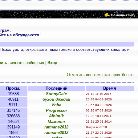
Помощь сайту
грам.
те не обсуждаются!
 Пожалуйста, открывайте темы только в соответствующих каналах и
рить личные сообщения
|
Вход
Отметить все темы как прочтённые
Просм.
Последний
Время
19638
SunnyGale
21:12 11-10-2016
40911
бухой джедай
20:49 04-08-2026
5171
Voha
13:57 03-08-2026
317146
Progressor
02:29 07-07-2026
326688
Alhimik
12:22 10-11-2024
14654
Мамонт
21:21 25-01-2014
391149
ratmane2012
Вчера в 23:18
1888
ratmane2012
21:27 23-07-2026