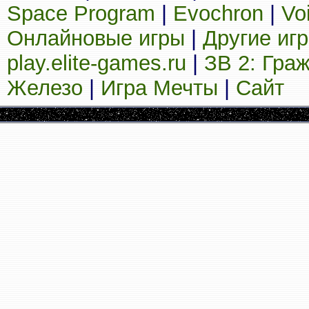
Space Program
|
Evochron
|
Vo
Онлайновые игры
|
Другие иг
play.elite-games.ru
|
ЗВ 2: Гра
Железо
|
Игра Мечты
|
Сайт