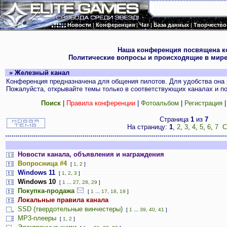
Новости
|
Конференция
|
Чат
|
База данных
|
Творчество
.
Наша конференция посвящена к
Политические вопросы и происходящие в мире
» Железный канал
Конференция предназначена для общения пилотов. Для удобства она 
Пожалуйста, открывайте темы только в соответствующих каналах и пос
Поиск
|
Правила конференции
|
Фотоальбом
|
Регистрация
Страница
1
из
7
На страницу:
1
,
2
,
3
,
4
,
5
,
6
,
7
С
Новости канала, объявления и награждения
Вопросница #4
[
1
,
2
]
Windows 11
[
1
,
2
,
3
]
Windows 10
[
1
...
27
,
28
,
29
]
Покупка-продажа
[
1
...
17
,
18
,
19
]
Локальные правила канала
SSD (твердотельные винчестеры)
[
1
...
39
,
40
,
41
]
MP3-плееры
[
1
,
2
]