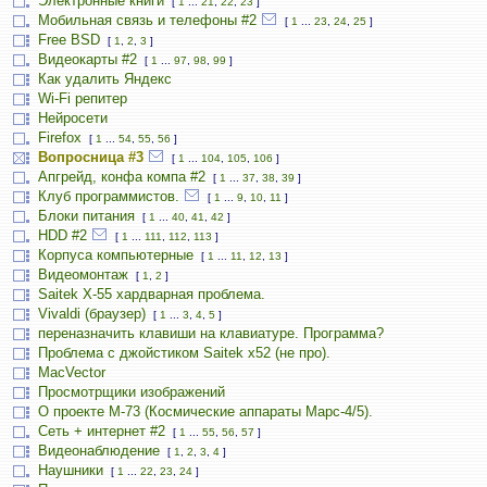
Электронные книги
[
1
...
21
,
22
,
23
]
Мобильная связь и телефоны #2
[
1
...
23
,
24
,
25
]
Free BSD
[
1
,
2
,
3
]
Видеокарты #2
[
1
...
97
,
98
,
99
]
Как удалить Яндекс
Wi-Fi репитер
Нейросети
Firefox
[
1
...
54
,
55
,
56
]
Вопросница #3
[
1
...
104
,
105
,
106
]
Апгрейд, конфа компа #2
[
1
...
37
,
38
,
39
]
Клуб программистов.
[
1
...
9
,
10
,
11
]
Блоки питания
[
1
...
40
,
41
,
42
]
HDD #2
[
1
...
111
,
112
,
113
]
Корпуса компьютерные
[
1
...
11
,
12
,
13
]
Видеомонтаж
[
1
,
2
]
Saitek X-55 хардварная проблема.
Vivaldi (браузер)
[
1
...
3
,
4
,
5
]
переназначить клавиши на клавиатуре. Программа?
Проблема с джойстиком Saitek x52 (не про).
MacVector
Просмотрщики изображений
О проекте М-73 (Космические аппараты Марс-4/5).
Сеть + интернет #2
[
1
...
55
,
56
,
57
]
Видеонаблюдение
[
1
,
2
,
3
,
4
]
Наушники
[
1
...
22
,
23
,
24
]