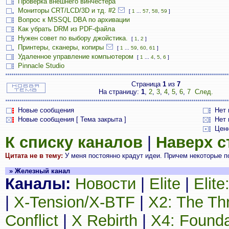
Проверка внешнего винчестера
Мониторы CRT/LCD/3D и тд. #2
[
1
...
57
,
58
,
59
]
Вопрос к MSSQL DBA по архивации
Как убрать DRM из PDF-файла
Нужен совет по выбору джойстика.
[
1
,
2
]
Принтеры, сканеры, копиры
[
1
...
59
,
60
,
61
]
Удаленное управление компьютером
[
1
...
4
,
5
,
6
]
Pinnacle Studio
Страница
1
из
7
На страницу:
1
,
2
,
3
,
4
,
5
,
6
,
7
След.
Новые сообщения
Нет
Новые сообщения [ Тема закрыта ]
Нет 
Цен
К списку каналов
|
Наверх 
Цитата не в тему:
У меня постоянно крадут идеи. Причем некоторые п
» Железный канал
Каналы:
Новости
|
Elite
|
Elit
|
X-Tension/X-BTF
|
X2: The Th
Conflict
|
X Rebirth
|
X4: Founda