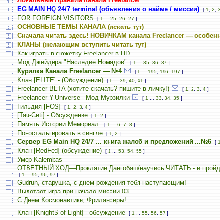
Локальные Правила Канала Freelancer
EG MAIN HQ 24/7 terminal (объявления о найме / миссии)
[
1
,
2
,
FOR FOREIGN VISITORS
[
1
...
25
,
26
,
27
]
ОСНОВНЫЕ ТЕМЫ КАНАЛА (искать тут)
Сначала читать здесь! НОВИЧКАМ канала Freelancer — особенн
КЛАНЫ (желающим вступить читать тут)
Как играть в сюжетку Freelancer в HD
Мод Джейдера "Наследие Номадов"
[
1
...
35
,
36
,
37
]
Курилка Канала Freelancer — №4
[
1
...
195
,
196
,
197
]
Клан [ELITE] - (Обсуждение)
[
1
...
39
,
40
,
41
]
Freelancer BETA (хотите скачать? пишите в личку!)
[
1
,
2
,
3
,
4
]
Freelancer Y-Universe - Мод Мурзилки
[
1
...
33
,
34
,
35
]
Гильдия [FOS]
[
1
,
2
,
3
,
4
]
[Tau-Ceti] - Обсуждение
[
1
,
2
]
Память.Истории.Мемориал.
[
1
...
6
,
7
,
8
]
Поностальгировать в сингле
[
1
,
2
]
Сервер EG Main HQ 24/7 ... книга жалоб и предложений ...№6
[
Клан [RedFed] (обсуждение)
[
1
...
53
,
54
,
55
]
Умер Kalembas
ОТВЕТНЫЙ ХОД—Проклятие Дангобаш/научись ЧИТАТЬ - и пройд
[
1
...
95
,
96
,
97
]
Gudrun, старушка, с днем рождения тебя наступающим!
Вылетает игра при начале миссии 03
С Днем Космонавтики, Фрилансеры!
Клан [KnightS of Light] - обсуждение
[
1
...
55
,
56
,
57
]