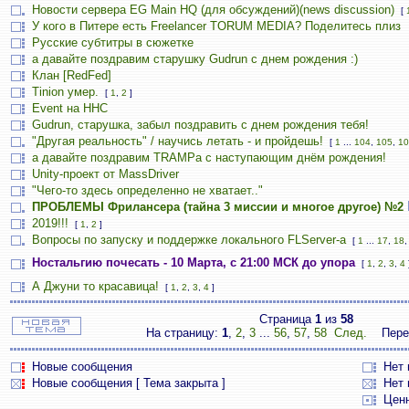
Новости сервера EG Main HQ (для обсуждений)(news discussion)
[
У кого в Питере есть Freelancer TORUM MEDIA? Поделитесь плиз
Русские субтитры в сюжетке
а давайте поздравим старушку Gudrun с днем рождения :)
Клан [RedFed]
Tinion умер.
[
1
,
2
]
Event на HHC
Gudrun, старушка, забыл поздравить с днем рождения тебя!
"Другая реальность" / научись летать - и пройдешь!
[
1
...
104
,
105
,
10
а давайте поздравим TRAMPа с наступающим днём рождения!
Unity-проект от MassDriver
"Чего-то здесь определенно не хватает.."
ПРОБЛЕМЫ Фрилансера (тайна 3 миссии и многое другое) №2
2019!!!
[
1
,
2
]
Вопросы по запуску и поддержке локального FLServer-a
[
1
...
17
,
18
Ностальгию почесать - 10 Марта, с 21:00 МСК до упора
[
1
,
2
,
3
,
4
А Джуни то красавица!
[
1
,
2
,
3
,
4
]
Страница
1
из
58
На страницу:
1
,
2
,
3
...
56
,
57
,
58
След.
Пере
Новые сообщения
Нет
Новые сообщения [ Тема закрыта ]
Нет 
Цен