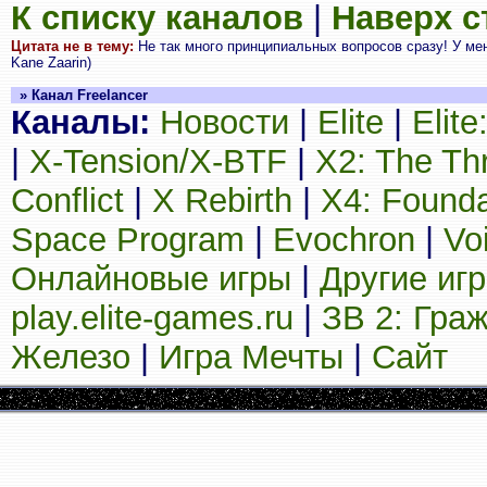
К списку каналов
|
Наверх 
Цитата не в тему:
Не так много принципиальных вопросов сразу! У ме
Kane Zaarin)
» Канал Freelancer
Каналы:
Новости
|
Elite
|
Elit
|
X-Tension/X-BTF
|
X2: The Th
Conflict
|
X Rebirth
|
X4: Founda
Space Program
|
Evochron
|
Vo
Онлайновые игры
|
Другие иг
play.elite-games.ru
|
ЗВ 2: Гра
Железо
|
Игра Мечты
|
Сайт