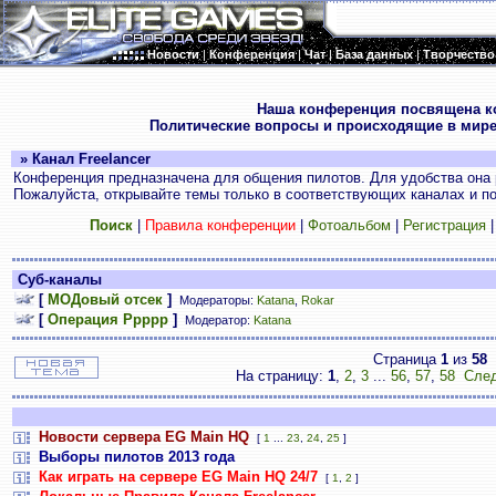
Новости
|
Конференция
|
Чат
|
База данных
|
Творчество
.
Наша конференция посвящена к
Политические вопросы и происходящие в мире
» Канал Freelancer
Конференция предназначена для общения пилотов. Для удобства она 
Пожалуйста, открывайте темы только в соответствующих каналах и пос
Поиск
|
Правила конференции
|
Фотоальбом
|
Регистрация
Суб-каналы
[
МОДовый отсек
]
Модераторы:
Katana
,
Rokar
[
Операция Ррррр
]
Модератор:
Katana
Страница
1
из
58
На страницу:
1
,
2
,
3
...
56
,
57
,
58
След
Новости сервера EG Main HQ
[
1
...
23
,
24
,
25
]
Выборы пилотов 2013 года
Как играть на сервере EG Main HQ 24/7
[
1
,
2
]