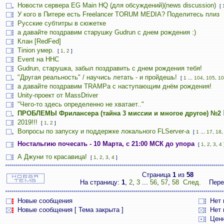
Новости сервера EG Main HQ (для обсуждений)(news discussion)
[
У кого в Питере есть Freelancer TORUM MEDIA? Поделитесь плиз
Русские субтитры в сюжетке
а давайте поздравим старушку Gudrun с днем рождения :)
Клан [RedFed]
Tinion умер.
[
1
,
2
]
Event на HHC
Gudrun, старушка, забыл поздравить с днем рождения тебя!
"Другая реальность" / научись летать - и пройдешь!
[
1
...
104
,
105
,
10
а давайте поздравим TRAMPа с наступающим днём рождения!
Unity-проект от MassDriver
"Чего-то здесь определенно не хватает.."
ПРОБЛЕМЫ Фрилансера (тайна 3 миссии и многое другое) №2
2019!!!
[
1
,
2
]
Вопросы по запуску и поддержке локального FLServer-a
[
1
...
17
,
18
Ностальгию почесать - 10 Марта, с 21:00 МСК до упора
[
1
,
2
,
3
,
4
А Джуни то красавица!
[
1
,
2
,
3
,
4
]
Страница
1
из
58
На страницу:
1
,
2
,
3
...
56
,
57
,
58
След.
Пере
Новые сообщения
Нет
Новые сообщения [ Тема закрыта ]
Нет 
Цен