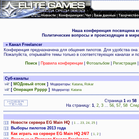
Новости
|
Конференция
|
Чат
|
База данных
|
Творчество
.
Наша конференция посвящена к
Политические вопросы и происходящие в мире
» Канал Freelancer
Конференция предназначена для общения пилотов. Для удобства она 
Пожалуйста, открывайте темы только в соответствующих каналах и пос
Поиск
|
Правила конференции
|
Фотоальбом
|
Регистрация
Суб-каналы
[
МОДовый отсек
]
Модераторы:
Katana
,
Rokar
[
Операция Ррррр
]
Модератор:
Katana
Страница
1
из
58
На страницу:
1
,
2
,
3
...
56
,
57
,
58
След
Новости сервера EG Main HQ
[
1
...
23
,
24
,
25
]
Выборы пилотов 2013 года
Как играть на сервере EG Main HQ 24/7
[
1
,
2
]