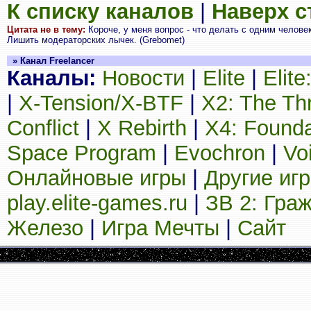
К списку каналов
|
Наверх 
Цитата не в тему:
Короче, у меня вопрос - что делать с одним челове
Лишить модераторских лычек. (Grebomet)
» Канал Freelancer
Каналы:
Новости
|
Elite
|
Elit
|
X-Tension/X-BTF
|
X2: The Th
Conflict
|
X Rebirth
|
X4: Founda
Space Program
|
Evochron
|
Vo
Онлайновые игры
|
Другие иг
play.elite-games.ru
|
ЗВ 2: Гра
Железо
|
Игра Мечты
|
Сайт