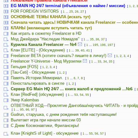
Локальные Правила Канала Freelancer
EG MAIN HQ 24/7 terminal (объявления о найме / миссии)
[
1
,
2
,
FOR FOREIGN VISITORS
[
1
...
25
,
26
,
27
]
ОСНОВНЫЕ ТЕМЫ КАНАЛА (искать тут)
Сначала читать здесь! НОВИЧКАМ канала Freelancer — особенн
КЛАНЫ (желающим вступить читать тут)
Как играть в сюжетку Freelancer в HD
Мод Джейдера "Наследие Номадов"
[
1
...
35
,
36
,
37
]
Курилка Канала Freelancer — №4
[
1
...
195
,
196
,
197
]
Клан [ELITE] - (Обсуждение)
[
1
...
39
,
40
,
41
]
Freelancer BETA (хотите скачать? пишите в личку!)
[
1
,
2
,
3
,
4
]
Freelancer Y-Universe - Мод Мурзилки
[
1
...
33
,
34
,
35
]
Гильдия [FOS]
[
1
,
2
,
3
,
4
]
[Tau-Ceti] - Обсуждение
[
1
,
2
]
Память.Истории.Мемориал.
[
1
...
6
,
7
,
8
]
Поностальгировать в сингле
[
1
,
2
]
Сервер EG Main HQ 24/7 ... книга жалоб и предложений ...№6
[
Клан [RedFed] (обсуждение)
[
1
...
53
,
54
,
55
]
Умер Kalembas
ОТВЕТНЫЙ ХОД—Проклятие Дангобаш/научись ЧИТАТЬ - и пройд
[
1
...
95
,
96
,
97
]
Gudrun, старушка, с днем рождения тебя наступающим!
Вылетает игра при начале миссии 03
С Днем Космонавтики, Фрилансеры!
Клан [KnightS of Light] - обсуждение
[
1
...
55
,
56
,
57
]