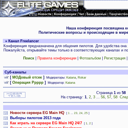
Новости
|
Конференция
|
Чат
|
База данных
|
Творчество
.
Наша конференция посвящена к
Политические вопросы и происходящие в мире
» Канал Freelancer
Конференция предназначена для общения пилотов. Для удобства она 
Пожалуйста, открывайте темы только в соответствующих каналах и пос
Поиск
|
Правила конференции
|
Фотоальбом
|
Регистрация
Суб-каналы
[
МОДовый отсек
]
Модераторы:
Katana
,
Rokar
[
Операция Ррррр
]
Модератор:
Katana
Страница
1
из
58
На страницу:
1
,
2
,
3
...
56
,
57
,
58
След
Новости сервера EG Main HQ
[
1
...
23
,
24
,
25
]
Выборы пилотов 2013 года
Как играть на сервере EG Main HQ 24/7
[
1
,
2
]