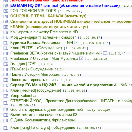
Локальные Правила Канала Freelancer
EG MAIN HQ 24/7 terminal (объявления о найме / миссии)
[
1
,
2
,
FOR FOREIGN VISITORS
[
1
...
25
,
26
,
27
]
ОСНОВНЫЕ ТЕМЫ КАНАЛА (искать тут)
Сначала читать здесь! НОВИЧКАМ канала Freelancer — особенн
КЛАНЫ (желающим вступить читать тут)
Как играть в сюжетку Freelancer в HD
Мод Джейдера "Наследие Номадов"
[
1
...
35
,
36
,
37
]
Курилка Канала Freelancer — №4
[
1
...
195
,
196
,
197
]
Клан [ELITE] - (Обсуждение)
[
1
...
39
,
40
,
41
]
Freelancer BETA (хотите скачать? пишите в личку!)
[
1
,
2
,
3
,
4
]
Freelancer Y-Universe - Мод Мурзилки
[
1
...
33
,
34
,
35
]
Гильдия [FOS]
[
1
,
2
,
3
,
4
]
[Tau-Ceti] - Обсуждение
[
1
,
2
]
Память.Истории.Мемориал.
[
1
...
6
,
7
,
8
]
Поностальгировать в сингле
[
1
,
2
]
Сервер EG Main HQ 24/7 ... книга жалоб и предложений ...№6
[
Клан [RedFed] (обсуждение)
[
1
...
53
,
54
,
55
]
Умер Kalembas
ОТВЕТНЫЙ ХОД—Проклятие Дангобаш/научись ЧИТАТЬ - и пройд
[
1
...
95
,
96
,
97
]
Gudrun, старушка, с днем рождения тебя наступающим!
Вылетает игра при начале миссии 03
С Днем Космонавтики, Фрилансеры!
Клан [KnightS of Light] - обсуждение
[
1
...
55
,
56
,
57
]