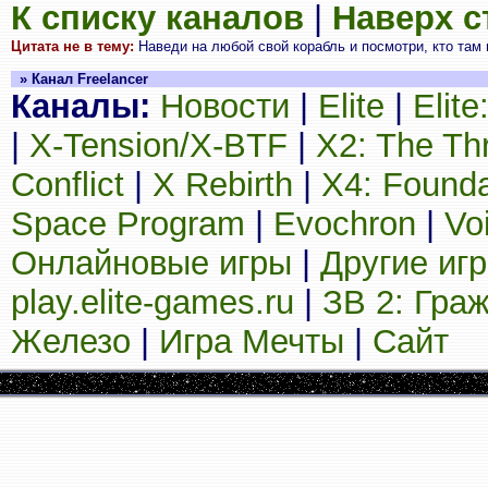
К списку каналов
|
Наверх 
Цитата не в тему:
Наведи на любой свой корабль и посмотри, кто там п
» Канал Freelancer
Каналы:
Новости
|
Elite
|
Elit
|
X-Tension/X-BTF
|
X2: The Th
Conflict
|
X Rebirth
|
X4: Founda
Space Program
|
Evochron
|
Vo
Онлайновые игры
|
Другие иг
play.elite-games.ru
|
ЗВ 2: Гра
Железо
|
Игра Мечты
|
Сайт