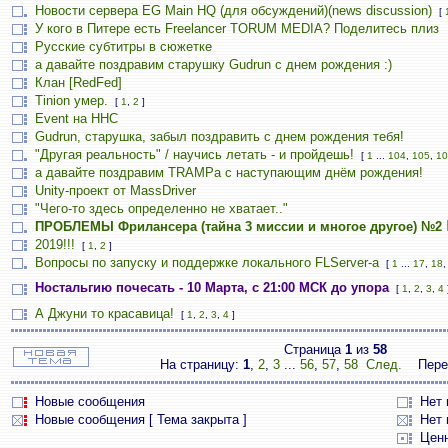
Новости сервера EG Main HQ (для обсуждений)(news discussion)
[
У кого в Питере есть Freelancer TORUM MEDIA? Поделитесь плиз
Русские субтитры в сюжетке
а давайте поздравим старушку Gudrun с днем рождения :)
Клан [RedFed]
Tinion умер.
[
1
,
2
]
Event на HHC
Gudrun, старушка, забыл поздравить с днем рождения тебя!
"Другая реальность" / научись летать - и пройдешь!
[
1
...
104
,
105
,
10
а давайте поздравим TRAMPа с наступающим днём рождения!
Unity-проект от MassDriver
"Чего-то здесь определенно не хватает.."
ПРОБЛЕМЫ Фрилансера (тайна 3 миссии и многое другое) №2
2019!!!
[
1
,
2
]
Вопросы по запуску и поддержке локального FLServer-a
[
1
...
17
,
18
Ностальгию почесать - 10 Марта, с 21:00 МСК до упора
[
1
,
2
,
3
,
4
А Джуни то красавица!
[
1
,
2
,
3
,
4
]
Страница
1
из
58
На страницу:
1
,
2
,
3
...
56
,
57
,
58
След.
Пере
Новые сообщения
Нет
Новые сообщения [ Тема закрыта ]
Нет 
Цен