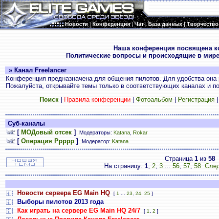
Новости
|
Конференция
|
Чат
|
База данных
|
Творчество
.
Наша конференция посвящена к
Политические вопросы и происходящие в мире
» Канал Freelancer
Конференция предназначена для общения пилотов. Для удобства она 
Пожалуйста, открывайте темы только в соответствующих каналах и пос
Поиск
|
Правила конференции
|
Фотоальбом
|
Регистрация
Суб-каналы
[
МОДовый отсек
]
Модераторы:
Katana
,
Rokar
[
Операция Ррррр
]
Модератор:
Katana
Страница
1
из
58
На страницу:
1
,
2
,
3
...
56
,
57
,
58
След
Новости сервера EG Main HQ
[
1
...
23
,
24
,
25
]
Выборы пилотов 2013 года
Как играть на сервере EG Main HQ 24/7
[
1
,
2
]