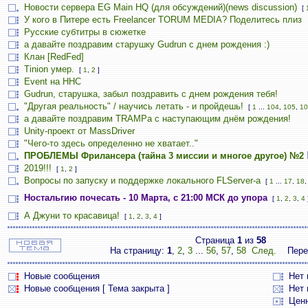
Новости сервера EG Main HQ (для обсуждений)(news discussion)
[
У кого в Питере есть Freelancer TORUM MEDIA? Поделитесь плиз
Русские субтитры в сюжетке
а давайте поздравим старушку Gudrun с днем рождения :)
Клан [RedFed]
Tinion умер.
[
1
,
2
]
Event на HHC
Gudrun, старушка, забыл поздравить с днем рождения тебя!
"Другая реальность" / научись летать - и пройдешь!
[
1
...
104
,
105
,
10
а давайте поздравим TRAMPа с наступающим днём рождения!
Unity-проект от MassDriver
"Чего-то здесь определенно не хватает.."
ПРОБЛЕМЫ Фрилансера (тайна 3 миссии и многое другое) №2
2019!!!
[
1
,
2
]
Вопросы по запуску и поддержке локального FLServer-a
[
1
...
17
,
18
Ностальгию почесать - 10 Марта, с 21:00 МСК до упора
[
1
,
2
,
3
,
4
А Джуни то красавица!
[
1
,
2
,
3
,
4
]
Страница
1
из
58
На страницу:
1
,
2
,
3
...
56
,
57
,
58
След.
Пере
Новые сообщения
Нет
Новые сообщения [ Тема закрыта ]
Нет 
Цен