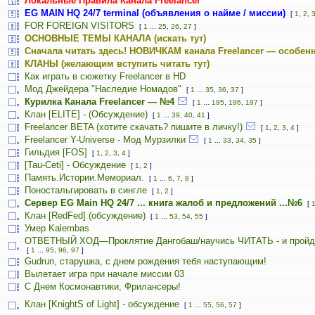
Локальные Правила Канала Freelancer
EG MAIN HQ 24/7 terminal (объявления о найме / миссии)
[
1
,
2
,
FOR FOREIGN VISITORS
[
1
...
25
,
26
,
27
]
ОСНОВНЫЕ ТЕМЫ КАНАЛА (искать тут)
Сначала читать здесь! НОВИЧКАМ канала Freelancer — особенн
КЛАНЫ (желающим вступить читать тут)
Как играть в сюжетку Freelancer в HD
Мод Джейдера "Наследие Номадов"
[
1
...
35
,
36
,
37
]
Курилка Канала Freelancer — №4
[
1
...
195
,
196
,
197
]
Клан [ELITE] - (Обсуждение)
[
1
...
39
,
40
,
41
]
Freelancer BETA (хотите скачать? пишите в личку!)
[
1
,
2
,
3
,
4
]
Freelancer Y-Universe - Мод Мурзилки
[
1
...
33
,
34
,
35
]
Гильдия [FOS]
[
1
,
2
,
3
,
4
]
[Tau-Ceti] - Обсуждение
[
1
,
2
]
Память.Истории.Мемориал.
[
1
...
6
,
7
,
8
]
Поностальгировать в сингле
[
1
,
2
]
Сервер EG Main HQ 24/7 ... книга жалоб и предложений ...№6
[
Клан [RedFed] (обсуждение)
[
1
...
53
,
54
,
55
]
Умер Kalembas
ОТВЕТНЫЙ ХОД—Проклятие Дангобаш/научись ЧИТАТЬ - и пройд
[
1
...
95
,
96
,
97
]
Gudrun, старушка, с днем рождения тебя наступающим!
Вылетает игра при начале миссии 03
С Днем Космонавтики, Фрилансеры!
Клан [KnightS of Light] - обсуждение
[
1
...
55
,
56
,
57
]