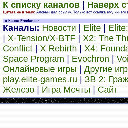
К списку каналов
|
Наверх 
Цитата не в тему:
Алоныч дал ссылку. Только вот ссылка ему ничего не 
» Канал Freelancer
Каналы:
Новости
|
Elite
|
Elit
|
X-Tension/X-BTF
|
X2: The Th
Conflict
|
X Rebirth
|
X4: Founda
Space Program
|
Evochron
|
Vo
Онлайновые игры
|
Другие иг
play.elite-games.ru
|
ЗВ 2: Гра
Железо
|
Игра Мечты
|
Сайт