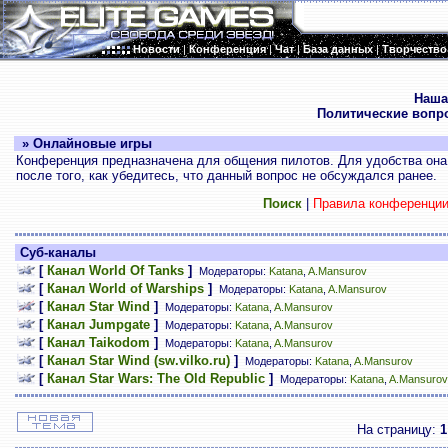
Новости
|
Конференция
|
Чат
|
База данных
|
Творчество
.
Наша
Политические вопр
» Онлайновые игры
Конференция предназначена для общения пилотов. Для удобства она 
после того, как убедитесь, что данный вопрос не обсуждался ранее.
Поиск
|
Правила конференци
Суб-каналы
[
Канал World Of Tanks
]
Модераторы:
Katana
,
A.Mansurov
[
Канал World of Warships
]
Модераторы:
Katana
,
A.Mansurov
[
Канал Star Wind
]
Модераторы:
Katana
,
A.Mansurov
[
Канал Jumpgate
]
Модераторы:
Katana
,
A.Mansurov
[
Канал Taikodom
]
Модераторы:
Katana
,
A.Mansurov
[
Канал Star Wind (sw.vilko.ru)
]
Модераторы:
Katana
,
A.Mansurov
[
Канал Star Wars: The Old Republic
]
Модераторы:
Katana
,
A.Mansurov
На страницу:
1