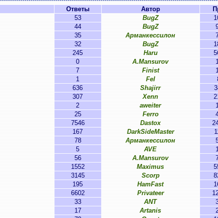
Ответы
Автор
П
53
BugZ
1
44
BugZ
35
Арманкессилон
32
BugZ
1
245
Haru
5
0
A.Mansurov
7
Finist
1
Fel
636
Shajirr
3
307
Xenn
2
2
aweiter
25
Ferro
7546
Dastox
2
167
DarkSideMaster
1
78
Арманкессилон
5
AVE
56
A.Mansurov
1552
Maximus
5
3145
Scorp
8
195
HamFast
1
6602
Privateer
1
33
ANT
17
Artanis