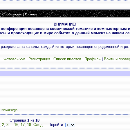
|
Сообщество
|
О сайте
ВНИМАНИЕ!
 конференция посвящена космической тематике и компьютерным и
осы и происходящие в мире события в данный момент на нашем сай
разделена на каналы, каждый из которых посвящен определенной игре.
и
|
Фотоальбом
|
Регистрация
|
Список пилотов
|
Профиль
|
Войти и прове
,
NovaPurga
Страница
1
из
18
,
2
,
3
...
16
,
17
,
18
След.
Перейти: