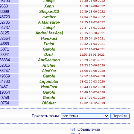
08190
Latspl
13:30 24-09-2022
9653
Xenn
10:19 07-08-2022
83099
Shepard13
15:59 23-06-2022
45720
aweiter
17:54 06-04-2022
62785
A.Mansurov
09:25 17-02-2022
04737
Latspl
09:37 28-01-2022
43125
Andrei [<>Ace]
23:15 05-10-2021
32664
HamFast
22:25 04-10-2021
44689
Finist
09:32 21-04-2021
16871
Garold
22:37 14-03-2021
00041
Dzok
11:56 28-01-2021
53334
AnrDaemon
23:29 25-01-2021
52015
Ritchie
19:53 26-06-2020
33247
AlexYar
14:05 18-06-2020
49859
Garold
09:52 04-05-2020
84780
Liquidator
08:02 20-03-2020
9487
HamFast
12:43 17-02-2020
19864
Garold
16:49 15-02-2020
10759
Garold
15:17 02-01-2020
10754
DiStilat
12:32 31-12-2019
Показать темы:
Объявление