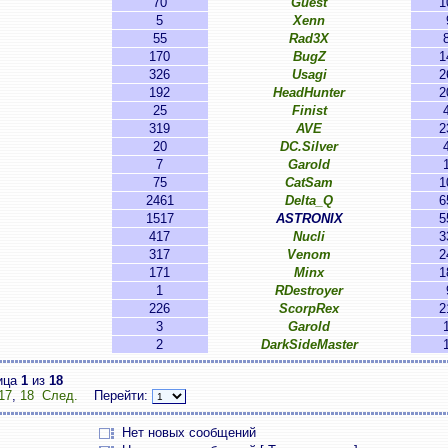
70
Guest
1
5
Xenn
55
Rad3X
170
BugZ
1
326
Usagi
2
192
HeadHunter
2
25
Finist
319
AVE
2
20
DC.Silver
7
Garold
75
CatSam
1
2461
Delta_Q
6
1517
ASTRONIX
5
417
Nucli
3
317
Venom
2
171
Minx
1
1
RDestroyer
226
ScorpRex
2
3
Garold
2
DarkSideMaster
ица
1
из
18
17
,
18
След.
Перейти:
Нет новых сообщений