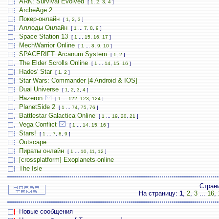
ARK: Survival Evolved
[
1
,
2
,
3
,
4
]
ArcheAge 2
Покер-онлайн
[
1
,
2
,
3
]
Аллоды Онлайн
[
1
...
7
,
8
,
9
]
Space Station 13
[
1
...
15
,
16
,
17
]
MechWarrior Online
[
1
...
8
,
9
,
10
]
SPACERIFT: Arcanum System
[
1
,
2
]
The Elder Scrolls Online
[
1
...
14
,
15
,
16
]
Hades' Star
[
1
,
2
]
Star Wars: Commander [4 Android & IOS]
Dual Universe
[
1
,
2
,
3
,
4
]
Hazeron
[
1
...
122
,
123
,
124
]
PlanetSide 2
[
1
...
74
,
75
,
76
]
Battlestar Galactica Online
[
1
...
19
,
20
,
21
]
Vega Conflict
[
1
...
14
,
15
,
16
]
Stars!
[
1
...
7
,
8
,
9
]
Outscape
Пираты онлайн
[
1
...
10
,
11
,
12
]
[crossplatform] Exoplanets-online
The Isle
Стран
На страницу:
1
,
2
,
3
...
16
,
Новые сообщения