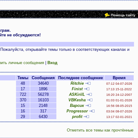
Помощь сайту
грам.
те не обсуждаются!
 Пожалуйста, открывайте темы только в соответствующих каналах и
рить личные сообщения
|
Вход
Темы
Сообщения
Последнее сообщение
Время
48
34640
Ritchie
07:12 04-07-2026
17
1896
Finist
17:13 15-11-2022
722
56278
ASKirilL
16:20 24-12-2007
370
16103
VBKesha
01:03 01-01-2026
15
2148
Варсик
16:56 08-05-2015
16
317
Progressor
03:04 08-07-2026
29
6430
profit
13:17 02-01-2021
Отметить все темы как прочтённые