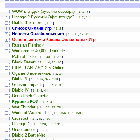
WOW кто где? (русские сервера)
[
1
,
2
,
3
]
Lineage 2 Русский Офф кто где?
[
1
,
2
,
3
]
Diablo 3: кто где
[
1
,
2
]
Список Онлайн Игр
[
1
,
2
]
Новости Онлайновых игр
[
1
...
11
,
12
,
13
]
Основные темы Канала Онлайновых Игр
Russian Fishing 4
Warhammer 40,000: Darktide
Path of Exile
[
1
...
30
,
31
,
32
]
Black Desert
[
1
...
14
,
15
,
16
]
FINAL FANTASY XIV Online
Ogame 8 вселенная.
[
1
,
2
]
Diablo 3
[
1
...
376
,
377
,
378
]
Genshin Impact
[
1
...
7
,
8
,
9
]
Diablo IV
[
1
,
2
,
3
,
4
]
Deep Rock Galactic
Курилка КОИ
[
1
,
2
,
3
]
War Thunder
[
1
...
76
,
77
,
78
]
World of Warcraft
[
1
...
156
,
157
,
158
]
Crossout
[
1
...
8
,
9
,
10
]
Lineage 2
[
1
...
329
,
330
,
331
]
Undecember
[
1
,
2
]
Diablo 2 BattleNet