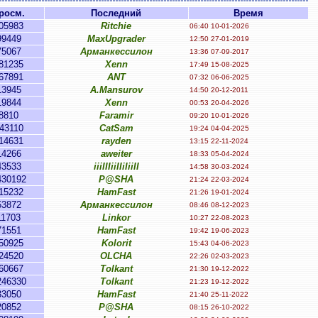
росм.
Последний
Время
05983
Ritchie
06:40 10-01-2026
99449
MaxUpgrader
12:50 27-01-2019
75067
Арманкессилон
13:36 07-09-2017
81235
Xenn
17:49 15-08-2025
67891
ANT
07:32 06-06-2025
13945
A.Mansurov
14:50 20-12-2011
19844
Xenn
00:53 20-04-2026
8810
Faramir
09:20 10-01-2026
43110
CatSam
19:24 04-04-2025
14631
rayden
13:15 22-11-2024
14266
aweiter
18:33 05-04-2024
43533
iiiIIIiiIIiIiiII
14:58 30-03-2024
430192
P@SHA
21:24 22-03-2024
15232
HamFast
21:26 19-01-2024
53872
Арманкессилон
08:46 08-12-2023
11703
Linkor
10:27 22-08-2023
71551
HamFast
19:42 19-06-2023
50925
Kolorit
15:43 04-06-2023
24520
OLCHA
22:26 02-03-2023
60667
Tolkant
21:30 19-12-2022
246330
Tolkant
21:23 19-12-2022
33050
HamFast
21:40 25-11-2022
20852
P@SHA
08:15 26-10-2022