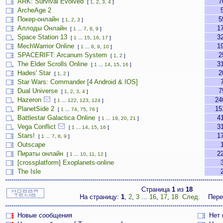
ARK: Survival Evolved
7
[
1
,
2
,
3
,
4
]
ArcheAge 2
Покер-онлайн
5
[
1
,
2
,
3
]
Аллоды Онлайн
1
[
1
...
7
,
8
,
9
]
Space Station 13
3
[
1
...
15
,
16
,
17
]
MechWarrior Online
1
[
1
...
8
,
9
,
10
]
SPACERIFT: Arcanum System
2
[
1
,
2
]
The Elder Scrolls Online
3
[
1
...
14
,
15
,
16
]
Hades' Star
2
[
1
,
2
]
Star Wars: Commander [4 Android & IOS]
Dual Universe
7
[
1
,
2
,
3
,
4
]
Hazeron
24
[
1
...
122
,
123
,
124
]
PlanetSide 2
15
[
1
...
74
,
75
,
76
]
Battlestar Galactica Online
4
[
1
...
19
,
20
,
21
]
Vega Conflict
3
[
1
...
14
,
15
,
16
]
Stars!
1
[
1
...
7
,
8
,
9
]
Outscape
Пираты онлайн
2
[
1
...
10
,
11
,
12
]
[crossplatform] Exoplanets-online
The Isle
Страница
1
из
18
На страницу:
1
,
2
,
3
...
16
,
17
,
18
След.
Пере
Новые сообщения
Нет