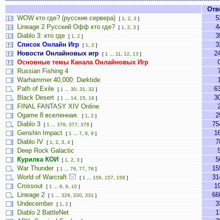
Отв
WOW кто где? (русские сервера)
5
[
1
,
2
,
3
]
Lineage 2 Русский Офф кто где?
4
[
1
,
2
,
3
]
Diablo 3: кто где
3
[
1
,
2
]
Список Онлайн Игр
3
[
1
,
2
]
Новости Онлайновых игр
2
[
1
...
11
,
12
,
13
]
Основные темы Канала Онлайновых Игр
Russian Fishing 4
Warhammer 40,000: Darktide
Path of Exile
6
[
1
...
30
,
31
,
32
]
Black Desert
3
[
1
...
14
,
15
,
16
]
FINAL FANTASY XIV Online
Ogame 8 вселенная.
2
[
1
,
2
]
Diablo 3
75
[
1
...
376
,
377
,
378
]
Genshin Impact
1
[
1
...
7
,
8
,
9
]
Diablo IV
7
[
1
,
2
,
3
,
4
]
Deep Rock Galactic
Курилка КОИ
5
[
1
,
2
,
3
]
War Thunder
15
[
1
...
76
,
77
,
78
]
World of Warcraft
31
[
1
...
156
,
157
,
158
]
Crossout
1
[
1
...
8
,
9
,
10
]
Lineage 2
66
[
1
...
329
,
330
,
331
]
Undecember
3
[
1
,
2
]
Diablo 2 BattleNet
1