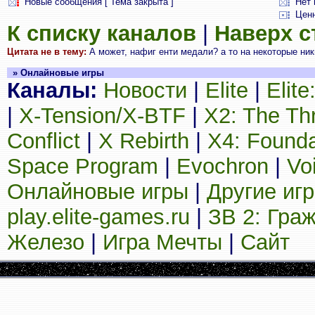
Новые сообщения [ Тема закрыта ]
Нет 
Цен
К списку каналов
|
Наверх 
Цитата не в тему:
А может, нафиг енти медали? а то на некоторые ники 
» Онлайновые игры
Каналы:
Новости
|
Elite
|
Elit
|
X-Tension/X-BTF
|
X2: The Th
Conflict
|
X Rebirth
|
X4: Founda
Space Program
|
Evochron
|
Vo
Онлайновые игры
|
Другие иг
play.elite-games.ru
|
ЗВ 2: Гра
Железо
|
Игра Мечты
|
Сайт