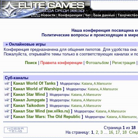
Новости
|
Конференция
|
Чат
|
База данных
|
Творчество
.
Наша конференция посвящена к
Политические вопросы и происходящие в мире
» Онлайновые игры
Конференция предназначена для общения пилотов. Для удобства она 
Пожалуйста, открывайте темы только в соответствующих каналах и пос
Поиск
|
Правила конференции
|
Фотоальбом
|
Регистрация
Суб-каналы
[
Канал World Of Tanks
]
Модераторы:
Katana
,
A.Mansurov
[
Канал World of Warships
]
Модераторы:
Katana
,
A.Mansurov
[
Канал Star Wind
]
Модераторы:
Katana
,
A.Mansurov
[
Канал Jumpgate
]
Модераторы:
Katana
,
A.Mansurov
[
Канал Taikodom
]
Модераторы:
Katana
,
A.Mansurov
[
Канал Star Wind (sw.vilko.ru)
]
Модераторы:
Katana
,
A.Mansurov
[
Канал Star Wars: The Old Republic
]
Модераторы:
Katana
,
A.Mansurov
Страница
1
из
18
На страницу:
1
,
2
,
3
...
16
,
17
,
18
След