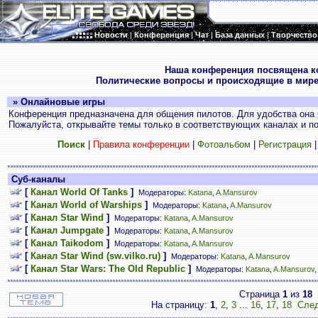
Новости
|
Конференция
|
Чат
|
База данных
|
Творчество
.
Наша конференция посвящена к
Политические вопросы и происходящие в мире
» Онлайновые игры
Конференция предназначена для общения пилотов. Для удобства она 
Пожалуйста, открывайте темы только в соответствующих каналах и пос
Поиск
|
Правила конференции
|
Фотоальбом
|
Регистрация
Суб-каналы
[
Канал World Of Tanks
]
Модераторы:
Katana
,
A.Mansurov
[
Канал World of Warships
]
Модераторы:
Katana
,
A.Mansurov
[
Канал Star Wind
]
Модераторы:
Katana
,
A.Mansurov
[
Канал Jumpgate
]
Модераторы:
Katana
,
A.Mansurov
[
Канал Taikodom
]
Модераторы:
Katana
,
A.Mansurov
[
Канал Star Wind (sw.vilko.ru)
]
Модераторы:
Katana
,
A.Mansurov
[
Канал Star Wars: The Old Republic
]
Модераторы:
Katana
,
A.Mansurov
Страница
1
из
18
На страницу:
1
,
2
,
3
...
16
,
17
,
18
След