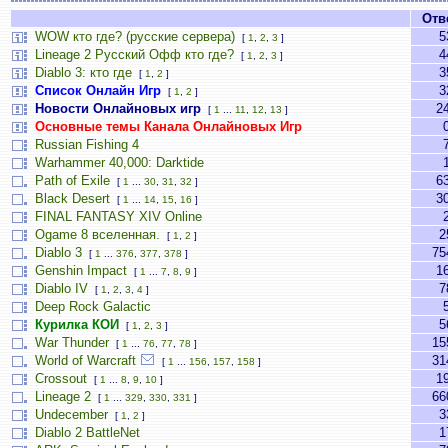
Отв
WOW кто где? (русские сервера)
5
[
1
,
2
,
3
]
Lineage 2 Русский Офф кто где?
4
[
1
,
2
,
3
]
Diablo 3: кто где
3
[
1
,
2
]
Список Онлайн Игр
3
[
1
,
2
]
Новости Онлайновых игр
2
[
1
...
11
,
12
,
13
]
Основные темы Канала Онлайновых Игр
Russian Fishing 4
Warhammer 40,000: Darktide
Path of Exile
6
[
1
...
30
,
31
,
32
]
Black Desert
3
[
1
...
14
,
15
,
16
]
FINAL FANTASY XIV Online
Ogame 8 вселенная.
2
[
1
,
2
]
Diablo 3
75
[
1
...
376
,
377
,
378
]
Genshin Impact
1
[
1
...
7
,
8
,
9
]
Diablo IV
7
[
1
,
2
,
3
,
4
]
Deep Rock Galactic
Курилка КОИ
5
[
1
,
2
,
3
]
War Thunder
15
[
1
...
76
,
77
,
78
]
World of Warcraft
31
[
1
...
156
,
157
,
158
]
Crossout
1
[
1
...
8
,
9
,
10
]
Lineage 2
66
[
1
...
329
,
330
,
331
]
Undecember
3
[
1
,
2
]
Diablo 2 BattleNet
1