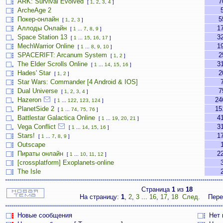
ARK: Survival Evolved
7
[
1
,
2
,
3
,
4
]
ArcheAge 2
Покер-онлайн
5
[
1
,
2
,
3
]
Аллоды Онлайн
1
[
1
...
7
,
8
,
9
]
Space Station 13
3
[
1
...
15
,
16
,
17
]
MechWarrior Online
1
[
1
...
8
,
9
,
10
]
SPACERIFT: Arcanum System
2
[
1
,
2
]
The Elder Scrolls Online
3
[
1
...
14
,
15
,
16
]
Hades' Star
2
[
1
,
2
]
Star Wars: Commander [4 Android & IOS]
Dual Universe
7
[
1
,
2
,
3
,
4
]
Hazeron
24
[
1
...
122
,
123
,
124
]
PlanetSide 2
15
[
1
...
74
,
75
,
76
]
Battlestar Galactica Online
4
[
1
...
19
,
20
,
21
]
Vega Conflict
3
[
1
...
14
,
15
,
16
]
Stars!
1
[
1
...
7
,
8
,
9
]
Outscape
Пираты онлайн
2
[
1
...
10
,
11
,
12
]
[crossplatform] Exoplanets-online
The Isle
Страница
1
из
18
На страницу:
1
,
2
,
3
...
16
,
17
,
18
След.
Пере
Новые сообщения
Нет