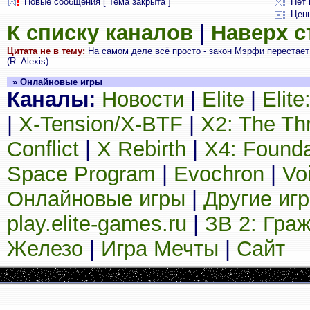
Новые сообщения [ Тема закрыта ]
Нет 
Цен
К списку каналов
|
Наверх 
Цитата не в тему:
На самом деле всё просто - закон Мэрфи перестает 
(R_Alexis)
» Онлайновые игры
Каналы:
Новости
|
Elite
|
Elit
|
X-Tension/X-BTF
|
X2: The Th
Conflict
|
X Rebirth
|
X4: Founda
Space Program
|
Evochron
|
Vo
Онлайновые игры
|
Другие иг
play.elite-games.ru
|
ЗВ 2: Гра
Железо
|
Игра Мечты
|
Сайт