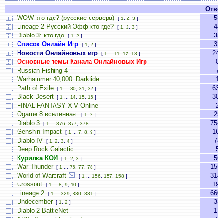
Отв
WOW кто где? (русские сервера)
5
[
1
,
2
,
3
]
Lineage 2 Русский Офф кто где?
4
[
1
,
2
,
3
]
Diablo 3: кто где
3
[
1
,
2
]
Список Онлайн Игр
3
[
1
,
2
]
Новости Онлайновых игр
2
[
1
...
11
,
12
,
13
]
Основные темы Канала Онлайновых Игр
Russian Fishing 4
Warhammer 40,000: Darktide
Path of Exile
6
[
1
...
30
,
31
,
32
]
Black Desert
3
[
1
...
14
,
15
,
16
]
FINAL FANTASY XIV Online
Ogame 8 вселенная.
2
[
1
,
2
]
Diablo 3
75
[
1
...
376
,
377
,
378
]
Genshin Impact
1
[
1
...
7
,
8
,
9
]
Diablo IV
7
[
1
,
2
,
3
,
4
]
Deep Rock Galactic
Курилка КОИ
5
[
1
,
2
,
3
]
War Thunder
15
[
1
...
76
,
77
,
78
]
World of Warcraft
31
[
1
...
156
,
157
,
158
]
Crossout
1
[
1
...
8
,
9
,
10
]
Lineage 2
66
[
1
...
329
,
330
,
331
]
Undecember
3
[
1
,
2
]
Diablo 2 BattleNet
1