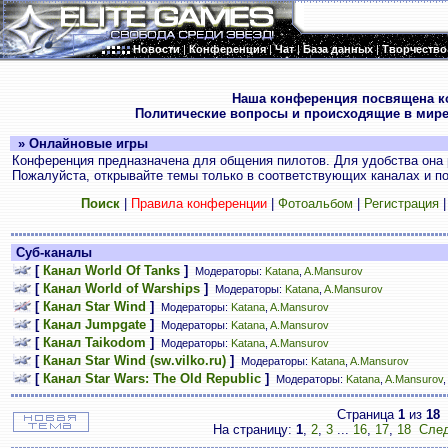
Новости
|
Конференция
|
Чат
|
База данных
|
Творчество
.
Наша конференция посвящена к
Политические вопросы и происходящие в мире
» Онлайновые игры
Конференция предназначена для общения пилотов. Для удобства она 
Пожалуйста, открывайте темы только в соответствующих каналах и пос
Поиск
|
Правила конференции
|
Фотоальбом
|
Регистрация
Суб-каналы
[
Канал World Of Tanks
]
Модераторы:
Katana
,
A.Mansurov
[
Канал World of Warships
]
Модераторы:
Katana
,
A.Mansurov
[
Канал Star Wind
]
Модераторы:
Katana
,
A.Mansurov
[
Канал Jumpgate
]
Модераторы:
Katana
,
A.Mansurov
[
Канал Taikodom
]
Модераторы:
Katana
,
A.Mansurov
[
Канал Star Wind (sw.vilko.ru)
]
Модераторы:
Katana
,
A.Mansurov
[
Канал Star Wars: The Old Republic
]
Модераторы:
Katana
,
A.Mansurov
Страница
1
из
18
На страницу:
1
,
2
,
3
...
16
,
17
,
18
След