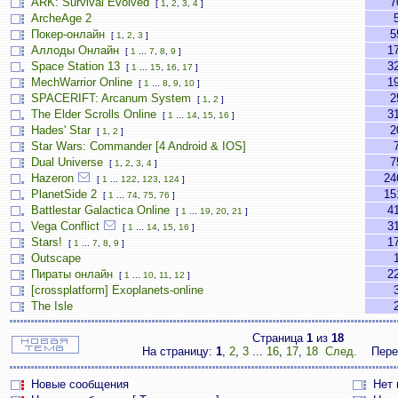
ARK: Survival Evolved
7
[
1
,
2
,
3
,
4
]
ArcheAge 2
Покер-онлайн
5
[
1
,
2
,
3
]
Аллоды Онлайн
1
[
1
...
7
,
8
,
9
]
Space Station 13
3
[
1
...
15
,
16
,
17
]
MechWarrior Online
1
[
1
...
8
,
9
,
10
]
SPACERIFT: Arcanum System
2
[
1
,
2
]
The Elder Scrolls Online
3
[
1
...
14
,
15
,
16
]
Hades' Star
2
[
1
,
2
]
Star Wars: Commander [4 Android & IOS]
Dual Universe
7
[
1
,
2
,
3
,
4
]
Hazeron
24
[
1
...
122
,
123
,
124
]
PlanetSide 2
15
[
1
...
74
,
75
,
76
]
Battlestar Galactica Online
4
[
1
...
19
,
20
,
21
]
Vega Conflict
3
[
1
...
14
,
15
,
16
]
Stars!
1
[
1
...
7
,
8
,
9
]
Outscape
Пираты онлайн
2
[
1
...
10
,
11
,
12
]
[crossplatform] Exoplanets-online
The Isle
Страница
1
из
18
На страницу:
1
,
2
,
3
...
16
,
17
,
18
След.
Пере
Новые сообщения
Нет