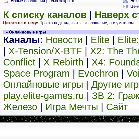
Новые сообщения [ Тема закрыта ]
Нет 
Цен
К списку каналов
|
Наверх 
Цитата не в тему:
Просто подглядывать - извращение, а с умыслом - ш
» Онлайновые игры
Каналы:
Новости
|
Elite
|
Elit
|
X-Tension/X-BTF
|
X2: The Th
Conflict
|
X Rebirth
|
X4: Founda
Space Program
|
Evochron
|
Vo
Онлайновые игры
|
Другие иг
play.elite-games.ru
|
ЗВ 2: Гра
Железо
|
Игра Мечты
|
Сайт