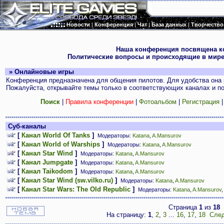
Новости
|
Конференция
|
Чат
|
База данных
|
Творчество
.
Наша конференция посвящена к
Политические вопросы и происходящие в мире
» Онлайновые игры
Конференция предназначена для общения пилотов. Для удобства она 
Пожалуйста, открывайте темы только в соответствующих каналах и пос
Поиск
|
Правила конференции
|
Фотоальбом
|
Регистрация
Суб-каналы
[
Канал World Of Tanks
]
Модераторы:
Katana
,
A.Mansurov
[
Канал World of Warships
]
Модераторы:
Katana
,
A.Mansurov
[
Канал Star Wind
]
Модераторы:
Katana
,
A.Mansurov
[
Канал Jumpgate
]
Модераторы:
Katana
,
A.Mansurov
[
Канал Taikodom
]
Модераторы:
Katana
,
A.Mansurov
[
Канал Star Wind (sw.vilko.ru)
]
Модераторы:
Katana
,
A.Mansurov
[
Канал Star Wars: The Old Republic
]
Модераторы:
Katana
,
A.Mansurov
Страница
1
из
18
На страницу:
1
,
2
,
3
...
16
,
17
,
18
След