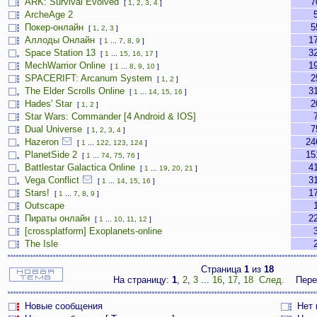
ARK: Survival Evolved
7
[
1
,
2
,
3
,
4
]
ArcheAge 2
Покер-онлайн
5
[
1
,
2
,
3
]
Аллоды Онлайн
1
[
1
...
7
,
8
,
9
]
Space Station 13
3
[
1
...
15
,
16
,
17
]
MechWarrior Online
1
[
1
...
8
,
9
,
10
]
SPACERIFT: Arcanum System
2
[
1
,
2
]
The Elder Scrolls Online
3
[
1
...
14
,
15
,
16
]
Hades' Star
2
[
1
,
2
]
Star Wars: Commander [4 Android & IOS]
Dual Universe
7
[
1
,
2
,
3
,
4
]
Hazeron
24
[
1
...
122
,
123
,
124
]
PlanetSide 2
15
[
1
...
74
,
75
,
76
]
Battlestar Galactica Online
4
[
1
...
19
,
20
,
21
]
Vega Conflict
3
[
1
...
14
,
15
,
16
]
Stars!
1
[
1
...
7
,
8
,
9
]
Outscape
Пираты онлайн
2
[
1
...
10
,
11
,
12
]
[crossplatform] Exoplanets-online
The Isle
Страница
1
из
18
На страницу:
1
,
2
,
3
...
16
,
17
,
18
След.
Пере
Новые сообщения
Нет