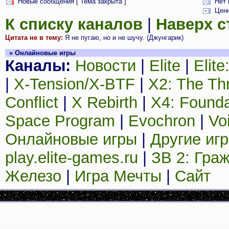
Новые сообщения [ Тема закрыта ]
Нет 
Цен
К списку каналов
|
Наверх 
Цитата не в тему:
Я не пугаю, но и не шучу. (Джунгарик)
» Онлайновые игры
Каналы:
Новости
|
Elite
|
Elit
|
X-Tension/X-BTF
|
X2: The Th
Conflict
|
X Rebirth
|
X4: Founda
Space Program
|
Evochron
|
Vo
Онлайновые игры
|
Другие иг
play.elite-games.ru
|
ЗВ 2: Гра
Железо
|
Игра Мечты
|
Сайт