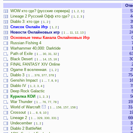
Отв
WOW кто где? (русские сервера)
5
[
1
,
2
,
3
]
Lineage 2 Русский Офф кто где?
4
[
1
,
2
,
3
]
Diablo 3: кто где
3
[
1
,
2
]
Список Онлайн Игр
3
[
1
,
2
]
Новости Онлайновых игр
2
[
1
...
11
,
12
,
13
]
Основные темы Канала Онлайновых Игр
Russian Fishing 4
Warhammer 40,000: Darktide
Path of Exile
6
[
1
...
30
,
31
,
32
]
Black Desert
3
[
1
...
14
,
15
,
16
]
FINAL FANTASY XIV Online
Ogame 8 вселенная.
2
[
1
,
2
]
Diablo 3
75
[
1
...
376
,
377
,
378
]
Genshin Impact
1
[
1
...
7
,
8
,
9
]
Diablo IV
7
[
1
,
2
,
3
,
4
]
Deep Rock Galactic
Курилка КОИ
5
[
1
,
2
,
3
]
War Thunder
15
[
1
...
76
,
77
,
78
]
World of Warcraft
31
[
1
...
156
,
157
,
158
]
Crossout
1
[
1
...
8
,
9
,
10
]
Lineage 2
66
[
1
...
329
,
330
,
331
]
Undecember
3
[
1
,
2
]
Diablo 2 BattleNet
1