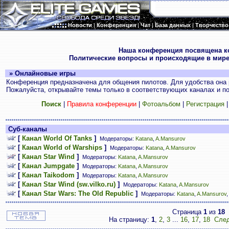
Новости
|
Конференция
|
Чат
|
База данных
|
Творчество
.
Наша конференция посвящена к
Политические вопросы и происходящие в мире
» Онлайновые игры
Конференция предназначена для общения пилотов. Для удобства она 
Пожалуйста, открывайте темы только в соответствующих каналах и пос
Поиск
|
Правила конференции
|
Фотоальбом
|
Регистрация
Суб-каналы
[
Канал World Of Tanks
]
Модераторы:
Katana
,
A.Mansurov
[
Канал World of Warships
]
Модераторы:
Katana
,
A.Mansurov
[
Канал Star Wind
]
Модераторы:
Katana
,
A.Mansurov
[
Канал Jumpgate
]
Модераторы:
Katana
,
A.Mansurov
[
Канал Taikodom
]
Модераторы:
Katana
,
A.Mansurov
[
Канал Star Wind (sw.vilko.ru)
]
Модераторы:
Katana
,
A.Mansurov
[
Канал Star Wars: The Old Republic
]
Модераторы:
Katana
,
A.Mansurov
Страница
1
из
18
На страницу:
1
,
2
,
3
...
16
,
17
,
18
След