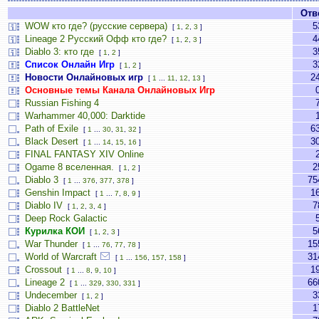
Отв
WOW кто где? (русские сервера)
5
[
1
,
2
,
3
]
Lineage 2 Русский Офф кто где?
4
[
1
,
2
,
3
]
Diablo 3: кто где
3
[
1
,
2
]
Список Онлайн Игр
3
[
1
,
2
]
Новости Онлайновых игр
2
[
1
...
11
,
12
,
13
]
Основные темы Канала Онлайновых Игр
Russian Fishing 4
Warhammer 40,000: Darktide
Path of Exile
6
[
1
...
30
,
31
,
32
]
Black Desert
3
[
1
...
14
,
15
,
16
]
FINAL FANTASY XIV Online
Ogame 8 вселенная.
2
[
1
,
2
]
Diablo 3
75
[
1
...
376
,
377
,
378
]
Genshin Impact
1
[
1
...
7
,
8
,
9
]
Diablo IV
7
[
1
,
2
,
3
,
4
]
Deep Rock Galactic
Курилка КОИ
5
[
1
,
2
,
3
]
War Thunder
15
[
1
...
76
,
77
,
78
]
World of Warcraft
31
[
1
...
156
,
157
,
158
]
Crossout
1
[
1
...
8
,
9
,
10
]
Lineage 2
66
[
1
...
329
,
330
,
331
]
Undecember
3
[
1
,
2
]
Diablo 2 BattleNet
1