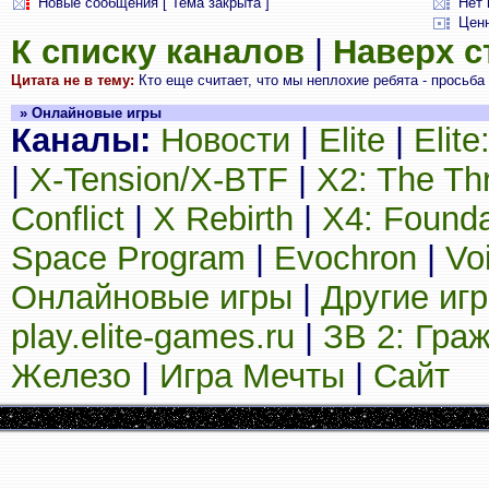
Новые сообщения [ Тема закрыта ]
Нет 
Цен
К списку каналов
|
Наверх 
Цитата не в тему:
Кто еще считает, что мы неплохие ребята - просьба 
» Онлайновые игры
Каналы:
Новости
|
Elite
|
Elit
|
X-Tension/X-BTF
|
X2: The Th
Conflict
|
X Rebirth
|
X4: Founda
Space Program
|
Evochron
|
Vo
Онлайновые игры
|
Другие иг
play.elite-games.ru
|
ЗВ 2: Гра
Железо
|
Игра Мечты
|
Сайт