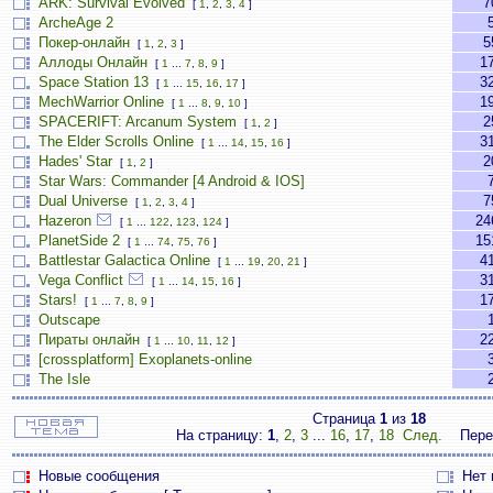
ARK: Survival Evolved
7
[
1
,
2
,
3
,
4
]
ArcheAge 2
Покер-онлайн
5
[
1
,
2
,
3
]
Аллоды Онлайн
1
[
1
...
7
,
8
,
9
]
Space Station 13
3
[
1
...
15
,
16
,
17
]
MechWarrior Online
1
[
1
...
8
,
9
,
10
]
SPACERIFT: Arcanum System
2
[
1
,
2
]
The Elder Scrolls Online
3
[
1
...
14
,
15
,
16
]
Hades' Star
2
[
1
,
2
]
Star Wars: Commander [4 Android & IOS]
Dual Universe
7
[
1
,
2
,
3
,
4
]
Hazeron
24
[
1
...
122
,
123
,
124
]
PlanetSide 2
15
[
1
...
74
,
75
,
76
]
Battlestar Galactica Online
4
[
1
...
19
,
20
,
21
]
Vega Conflict
3
[
1
...
14
,
15
,
16
]
Stars!
1
[
1
...
7
,
8
,
9
]
Outscape
Пираты онлайн
2
[
1
...
10
,
11
,
12
]
[crossplatform] Exoplanets-online
The Isle
Страница
1
из
18
На страницу:
1
,
2
,
3
...
16
,
17
,
18
След.
Пере
Новые сообщения
Нет