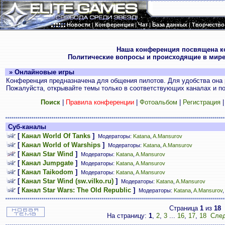
Новости
|
Конференция
|
Чат
|
База данных
|
Творчество
.
Наша конференция посвящена к
Политические вопросы и происходящие в мире
» Онлайновые игры
Конференция предназначена для общения пилотов. Для удобства она 
Пожалуйста, открывайте темы только в соответствующих каналах и пос
Поиск
|
Правила конференции
|
Фотоальбом
|
Регистрация
Суб-каналы
[
Канал World Of Tanks
]
Модераторы:
Katana
,
A.Mansurov
[
Канал World of Warships
]
Модераторы:
Katana
,
A.Mansurov
[
Канал Star Wind
]
Модераторы:
Katana
,
A.Mansurov
[
Канал Jumpgate
]
Модераторы:
Katana
,
A.Mansurov
[
Канал Taikodom
]
Модераторы:
Katana
,
A.Mansurov
[
Канал Star Wind (sw.vilko.ru)
]
Модераторы:
Katana
,
A.Mansurov
[
Канал Star Wars: The Old Republic
]
Модераторы:
Katana
,
A.Mansurov
Страница
1
из
18
На страницу:
1
,
2
,
3
...
16
,
17
,
18
След