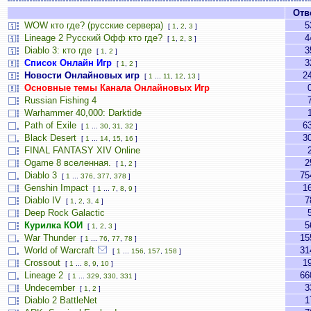
Отв
WOW кто где? (русские сервера)
5
[
1
,
2
,
3
]
Lineage 2 Русский Офф кто где?
4
[
1
,
2
,
3
]
Diablo 3: кто где
3
[
1
,
2
]
Список Онлайн Игр
3
[
1
,
2
]
Новости Онлайновых игр
2
[
1
...
11
,
12
,
13
]
Основные темы Канала Онлайновых Игр
Russian Fishing 4
Warhammer 40,000: Darktide
Path of Exile
6
[
1
...
30
,
31
,
32
]
Black Desert
3
[
1
...
14
,
15
,
16
]
FINAL FANTASY XIV Online
Ogame 8 вселенная.
2
[
1
,
2
]
Diablo 3
75
[
1
...
376
,
377
,
378
]
Genshin Impact
1
[
1
...
7
,
8
,
9
]
Diablo IV
7
[
1
,
2
,
3
,
4
]
Deep Rock Galactic
Курилка КОИ
5
[
1
,
2
,
3
]
War Thunder
15
[
1
...
76
,
77
,
78
]
World of Warcraft
31
[
1
...
156
,
157
,
158
]
Crossout
1
[
1
...
8
,
9
,
10
]
Lineage 2
66
[
1
...
329
,
330
,
331
]
Undecember
3
[
1
,
2
]
Diablo 2 BattleNet
1