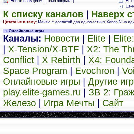
Новые сообщения [ Тема закрыта ]
Нет 
Цен
К списку каналов
|
Наверх 
Цитата не в тему:
Меняю с доплатой два одноместных Xenon N на один
» Онлайновые игры
Каналы:
Новости
|
Elite
|
Elit
|
X-Tension/X-BTF
|
X2: The Th
Conflict
|
X Rebirth
|
X4: Founda
Space Program
|
Evochron
|
Vo
Онлайновые игры
|
Другие иг
play.elite-games.ru
|
ЗВ 2: Гра
Железо
|
Игра Мечты
|
Сайт