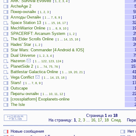
ARK: Survival Evolved
7
[
1
,
2
,
3
,
4
]
ArcheAge 2
Покер-онлайн
5
[
1
,
2
,
3
]
Аллоды Онлайн
1
[
1
...
7
,
8
,
9
]
Space Station 13
3
[
1
...
15
,
16
,
17
]
MechWarrior Online
1
[
1
...
8
,
9
,
10
]
SPACERIFT: Arcanum System
2
[
1
,
2
]
The Elder Scrolls Online
3
[
1
...
14
,
15
,
16
]
Hades' Star
2
[
1
,
2
]
Star Wars: Commander [4 Android & IOS]
Dual Universe
7
[
1
,
2
,
3
,
4
]
Hazeron
24
[
1
...
122
,
123
,
124
]
PlanetSide 2
15
[
1
...
74
,
75
,
76
]
Battlestar Galactica Online
4
[
1
...
19
,
20
,
21
]
Vega Conflict
3
[
1
...
14
,
15
,
16
]
Stars!
1
[
1
...
7
,
8
,
9
]
Outscape
Пираты онлайн
2
[
1
...
10
,
11
,
12
]
[crossplatform] Exoplanets-online
The Isle
Страница
1
из
18
На страницу:
1
,
2
,
3
...
16
,
17
,
18
След.
Пере
Новые сообщения
Нет