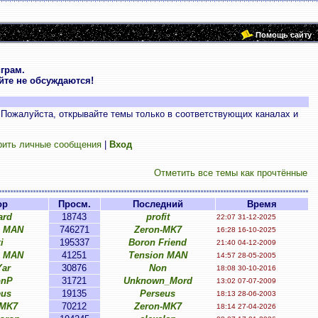
Помощь сайту
грам.
те не обсуждаются!
 Пожалуйста, открывайте темы только в соответствующих каналах и
рить личные сообщения
|
Вход
Отметить все темы как прочтённые
ор
Просм.
Последний
Время
ard
18743
profit
22:07 31-12-2025
n MAN
746271
Zeron-MK7
16:28 16-10-2025
i
195337
Boron Friend
21:40 04-12-2009
n MAN
41251
Tension MAN
14:57 28-05-2005
Yar
30876
Non
18:08 30-10-2016
onP
31721
Unknown_Mord
13:02 07-07-2009
eus
19135
Perseus
18:13 28-06-2003
-MK7
70212
Zeron-MK7
18:14 27-04-2026