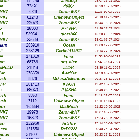
oron
194245
alexalsp
08:07 17-01-2026
an
73491
d(@)c
18:20 28-07-2025
-MK7
7928
Zeron-MK7
11:37 10-03-2025
-MK7
61243
UnknownObject
20:18 01-03-2025
-MK7
22073
Zeron-MK7
10:44 18-08-2024
o
19900
P@SHA
21:46 27-07-2024
_j
539541
glorsh66
16:20 26-07-2024
-MK7
23689
Zeron-MK7
13:01 07-07-2024
жир
263910
Ocean
12:00 22-06-2024
ii
228129
Garfield19941
21:14 27-05-2024
44
171019
Finist
11:55 26-04-2024
on
68786
srg_alex
11:37 22-03-2024
EoPoLD
21848
aL144
08:36 11-01-2024
Yar
276359
AlexYar
14:50 05-01-2024
ush
8876
MikasaAckerman
06:27 23-11-2023
onP
201413
KWON
13:42 26-07-2023
s
68040
P@SHA
08:48 08-07-2023
ush
8850
Finist
11:18 04-07-2023
ush
7112
UnknownObject
17:11 17-06-2023
orn
163884
MadRush
21:22 10-06-2023
-MK7
19978
Zeron-MK7
18:07 03-06-2023
-MK7
16823
Zeron-MK7
17:23 28-05-2023
on
122968
Ritchie
15:14 30-04-2023
лка
121558
ReD2222
00:40 25-04-2023
wman
311601
UnknownObject
19:23 27-11-2022