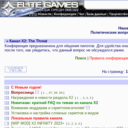
Новости
|
Конференция
|
Чат
|
База данных
|
Творчество
.
Наша
Политические вопр
» Канал X2: The Threat
Конференция предназначена для общения пилотов. Для удобства она 
после того, как убедитесь, что данный вопрос не обсуждался ранее.
Поиск
|
Правила конференци
На страницу:
1
С Новым годом!
Вопросница
[
1
...
97
,
98
,
99
]
Награждения и новости раздела Х2
[
1
...
3
,
4
,
5
]
Новичкам: краткий FAQ по темам из канала Х2
Внимание моддерам и скриптописателям!
Установка и настройка сложных скриптов и модов
Локальные правила канала
[WIP MOD] X2 INFINITY 2023+
[
1
,
2
,
3
,
4
]