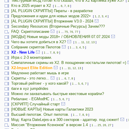
Текстурный МОД готов! Кто сказал, что в X2 картинка хуже X3?
[
Кто в 2025 играет в X2
[
1
...
6
,
7
,
8
]
[AL PLUGIN СКРИПТЫ] Пираты - в разработке
Предложения и идеи для новых модов 2022+
[
1
,
2
,
3
,
4
]
[AL PLUGIN СКРИПТЫ] Вторжение V3.0 - 2024
Secondary Resources (Вторичные Ресурсы) Зачем???
FAQ: Скриптописание
[
1
...
75
,
76
,
77
]
[МОДЫ] Новые моды 2018+ / ОБНОВЛЕНИЯ 07.07.2024
Чего вы хотите добиться в Х2?
[
1
...
11
,
12
,
13
]
Собрание скриптов Пилотов
[
1
...
3
,
4
,
5
]
X2 - New Life
[
1
...
7
,
8
,
9
]
Игра с 2-3 мониторами.
Симпатичные скрины из X2. В поощрении ностальгии пилотов! =)
X2-Impact Elite Edition
[
1
...
11
,
12
,
13
]
Медленно работает мышь в игре
Скрипты - это легко...
[
1
...
6
,
7
,
8
]
Торговый рейтинг - у кого какой?
[
1
...
5
,
6
,
7
]
баги в xyz jumpdrides
Можно ли захватывать быстрые квестовые корабли?
Ребаланс - EGModHC
[
1
...
5
,
6
,
7
]
[СКРИПТ] Случайный старт
[НОВЫЕ КАРТЫ] Новые карты Галактики 2023
Высший пилотаж. Опыт пилотов.
[
1
...
7
,
8
,
9
]
Мод: Карта DateLejes-а в 300 секторов - адаптир. под сюжет!
[
Миссия "Вторжение Ксенонов" в версии 1.4
[
1
...
25
,
26
,
27
]