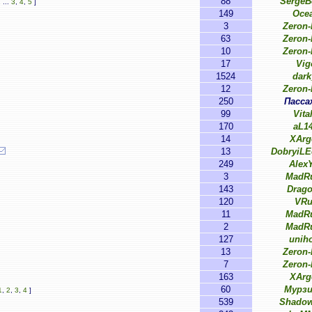
88
SergeB
1
...
3
,
4
,
5
]
149
Oce
3
Zeron
63
Zeron
10
Zeron
17
Vig
1524
dark
12
Zeron
250
Пасса
99
Vital
170
aL1
14
XArg
13
DobryiL
249
Alex
3
MadR
143
Drag
120
VRu
11
MadR
2
MadR
127
unih
13
Zeron
7
Zeron
163
XArg
60
Мурзи
1
,
2
,
3
,
4
]
539
Shado