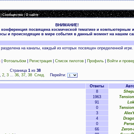
|
Сообщество
|
О сайте
ВНИМАНИЕ!
 конференция посвящена космической тематике и компьютерным и
осы и происходящие в мире события в данный момент на нашем сай
разделена на каналы, каждый из которых посвящен определенной игре.
и
|
Фотоальбом
|
Регистрация
|
Список пилотов
|
Профиль
|
Войти и прове
Страница
1
из
38
,
2
,
3
...
36
,
37
,
38
След.
Перейти:
Ответы
Авт
8
Shep
1963
Tensio
91
Lok
0
Tensio
3
Alex
4
Drag
0
Pers
66
Zeron