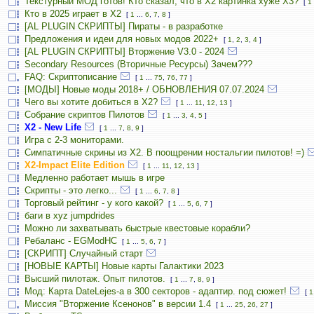
Текстурный МОД готов! Кто сказал, что в X2 картинка хуже X3?
[
1
Кто в 2025 играет в X2
[
1
...
6
,
7
,
8
]
[AL PLUGIN СКРИПТЫ] Пираты - в разработке
Предложения и идеи для новых модов 2022+
[
1
,
2
,
3
,
4
]
[AL PLUGIN СКРИПТЫ] Вторжение V3.0 - 2024
Secondary Resources (Вторичные Ресурсы) Зачем???
FAQ: Скриптописание
[
1
...
75
,
76
,
77
]
[МОДЫ] Новые моды 2018+ / ОБНОВЛЕНИЯ 07.07.2024
Чего вы хотите добиться в Х2?
[
1
...
11
,
12
,
13
]
Собрание скриптов Пилотов
[
1
...
3
,
4
,
5
]
X2 - New Life
[
1
...
7
,
8
,
9
]
Игра с 2-3 мониторами.
Симпатичные скрины из X2. В поощрении ностальгии пилотов! =)
X2-Impact Elite Edition
[
1
...
11
,
12
,
13
]
Медленно работает мышь в игре
Скрипты - это легко...
[
1
...
6
,
7
,
8
]
Торговый рейтинг - у кого какой?
[
1
...
5
,
6
,
7
]
баги в xyz jumpdrides
Можно ли захватывать быстрые квестовые корабли?
Ребаланс - EGModHC
[
1
...
5
,
6
,
7
]
[СКРИПТ] Случайный старт
[НОВЫЕ КАРТЫ] Новые карты Галактики 2023
Высший пилотаж. Опыт пилотов.
[
1
...
7
,
8
,
9
]
Мод: Карта DateLejes-а в 300 секторов - адаптир. под сюжет!
[
1
Миссия "Вторжение Ксенонов" в версии 1.4
[
1
...
25
,
26
,
27
]