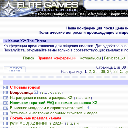
Новости
|
Конференция
|
Чат
|
База данных
|
Творчество
.
Наша конференция посвящена к
Политические вопросы и происходящие в мире
» Канал X2: The Threat
Конференция предназначена для общения пилотов. Для удобства она 
Пожалуйста, открывайте темы только в соответствующих каналах и пос
Поиск
|
Правила конференции
|
Фотоальбом
|
Регистрация
Страница
1
из
38
На страницу:
1
,
2
,
3
...
36
,
37
,
38
След
С Новым годом!
Вопросница
[
1
...
97
,
98
,
99
]
Награждения и новости раздела Х2
[
1
...
3
,
4
,
5
]
Новичкам: краткий FAQ по темам из канала Х2
Внимание моддерам и скриптописателям!
Установка и настройка сложных скриптов и модов
Локальные правила канала
[WIP MOD] X2 INFINITY 2023+
[
1
,
2
,
3
,
4
]