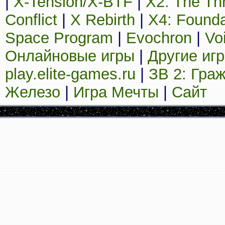
|
X-Tension/X-BTF
|
X2: The Th
Conflict
|
X Rebirth
|
X4: Founda
Space Program
|
Evochron
|
Vo
Онлайновые игры
|
Другие иг
play.elite-games.ru
|
ЗВ 2: Гра
Железо
|
Игра Мечты
|
Сайт