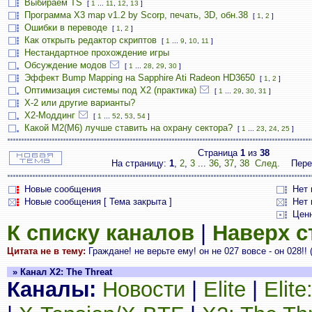
Выбираем TS
[
1
...
11
,
12
,
13
]
Программа X3 map v1.2 by Scorp, печать, 3D, обн.38
[
1
,
2
]
Ошибки в переводе
[
1
,
2
]
Как открыть редактор скриптов
[
1
...
9
,
10
,
11
]
Нестандартное прохождение игры
Обсуждение модов
[
1
...
28
,
29
,
30
]
Эффект Bump Mapping на Sapphire Ati Radeon HD3650
[
1
,
2
]
Оптимизация системы под X2 (практика)
[
1
...
29
,
30
,
31
]
X-2 или другие варианты?
Х2-Моддинг
[
1
...
52
,
53
,
54
]
Какой М2(М6) лучше ставить на охрану сектора?
[
1
...
23
,
24
,
25
]
Страница
1
из
38
На страницу:
1
,
2
,
3
...
36
,
37
,
38
След.
Пере
Новые сообщения
Нет
Новые сообщения [ Тема закрыта ]
Нет 
Цен
К списку каналов
|
Наверх 
Цитата не в тему:
Граждане! не верьте ему! он не 027 вовсе - он 028!! 
» Канал X2: The Threat
Каналы:
Новости
|
Elite
|
Elit