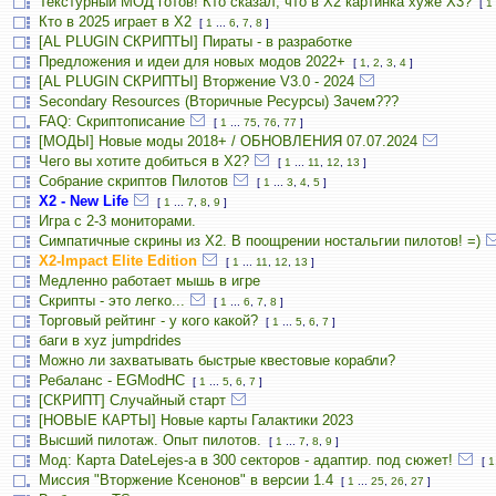
Текстурный МОД готов! Кто сказал, что в X2 картинка хуже X3?
[
1
Кто в 2025 играет в X2
[
1
...
6
,
7
,
8
]
[AL PLUGIN СКРИПТЫ] Пираты - в разработке
Предложения и идеи для новых модов 2022+
[
1
,
2
,
3
,
4
]
[AL PLUGIN СКРИПТЫ] Вторжение V3.0 - 2024
Secondary Resources (Вторичные Ресурсы) Зачем???
FAQ: Скриптописание
[
1
...
75
,
76
,
77
]
[МОДЫ] Новые моды 2018+ / ОБНОВЛЕНИЯ 07.07.2024
Чего вы хотите добиться в Х2?
[
1
...
11
,
12
,
13
]
Собрание скриптов Пилотов
[
1
...
3
,
4
,
5
]
X2 - New Life
[
1
...
7
,
8
,
9
]
Игра с 2-3 мониторами.
Симпатичные скрины из X2. В поощрении ностальгии пилотов! =)
X2-Impact Elite Edition
[
1
...
11
,
12
,
13
]
Медленно работает мышь в игре
Скрипты - это легко...
[
1
...
6
,
7
,
8
]
Торговый рейтинг - у кого какой?
[
1
...
5
,
6
,
7
]
баги в xyz jumpdrides
Можно ли захватывать быстрые квестовые корабли?
Ребаланс - EGModHC
[
1
...
5
,
6
,
7
]
[СКРИПТ] Случайный старт
[НОВЫЕ КАРТЫ] Новые карты Галактики 2023
Высший пилотаж. Опыт пилотов.
[
1
...
7
,
8
,
9
]
Мод: Карта DateLejes-а в 300 секторов - адаптир. под сюжет!
[
1
Миссия "Вторжение Ксенонов" в версии 1.4
[
1
...
25
,
26
,
27
]