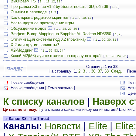
Выбираем TS
[
1
...
11
,
12
,
13
]
Программа X3 map v1.2 by Scorp, печать, 3D, обн.38
[
1
,
2
]
Ошибки в переводе
[
1
,
2
]
Как открыть редактор скриптов
[
1
...
9
,
10
,
11
]
Нестандартное прохождение игры
Обсуждение модов
[
1
...
28
,
29
,
30
]
Эффект Bump Mapping на Sapphire Ati Radeon HD3650
[
1
,
2
]
Оптимизация системы под X2 (практика)
[
1
...
29
,
30
,
31
]
X-2 или другие варианты?
Х2-Моддинг
[
1
...
52
,
53
,
54
]
Какой М2(М6) лучше ставить на охрану сектора?
[
1
...
23
,
24
,
25
]
Страница
1
из
38
На страницу:
1
,
2
,
3
...
36
,
37
,
38
След.
Пере
Новые сообщения
Нет
Новые сообщения [ Тема закрыта ]
Нет 
Цен
К списку каналов
|
Наверх 
Цитата не в тему:
Ну и с какого сайта мы инфу копи-пастим? Егопки с
» Канал X2: The Threat
Каналы:
Новости
|
Elite
|
Elit