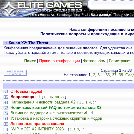
Новости
|
Конференция
|
Чат
|
База данных
|
Творчество
.
Наша конференция посвящена к
Политические вопросы и происходящие в мире
» Канал X2: The Threat
Конференция предназначена для общения пилотов. Для удобства она 
Пожалуйста, открывайте темы только в соответствующих каналах и пос
Поиск
|
Правила конференции
|
Фотоальбом
|
Регистрация
Страница
1
из
38
На страницу:
1
,
2
,
3
...
36
,
37
,
38
След
С Новым годом!
Вопросница
[
1
...
97
,
98
,
99
]
Награждения и новости раздела Х2
[
1
...
3
,
4
,
5
]
Новичкам: краткий FAQ по темам из канала Х2
Внимание моддерам и скриптописателям!
Установка и настройка сложных скриптов и модов
Локальные правила канала
[WIP MOD] X2 INFINITY 2023+
[
1
,
2
,
3
,
4
]