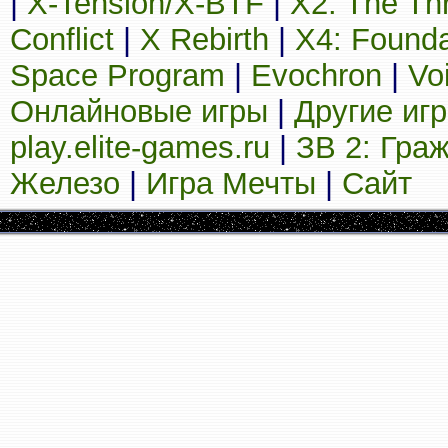
|
X-Tension/X-BTF
|
X2: The Th
Conflict
|
X Rebirth
|
X4: Founda
Space Program
|
Evochron
|
Vo
Онлайновые игры
|
Другие иг
play.elite-games.ru
|
ЗВ 2: Гра
Железо
|
Игра Мечты
|
Сайт