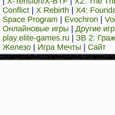
|
X-Tension/X-BTF
|
X2: The Th
Conflict
|
X Rebirth
|
X4: Founda
Space Program
|
Evochron
|
Vo
Онлайновые игры
|
Другие иг
play.elite-games.ru
|
ЗВ 2: Гра
Железо
|
Игра Мечты
|
Сайт