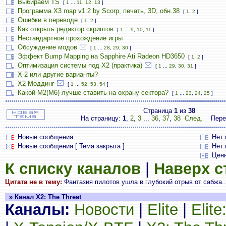
Выбираем TS
[
1
...
11
,
12
,
13
]
Программа X3 map v1.2 by Scorp, печать, 3D, обн.38
[
1
,
2
]
Ошибки в переводе
[
1
,
2
]
Как открыть редактор скриптов
[
1
...
9
,
10
,
11
]
Нестандартное прохождение игры
Обсуждение модов
[
1
...
28
,
29
,
30
]
Эффект Bump Mapping на Sapphire Ati Radeon HD3650
[
1
,
2
]
Оптимизация системы под X2 (практика)
[
1
...
29
,
30
,
31
]
X-2 или другие варианты?
Х2-Моддинг
[
1
...
52
,
53
,
54
]
Какой М2(М6) лучше ставить на охрану сектора?
[
1
...
23
,
24
,
25
]
Страница
1
из
38
На страницу:
1
,
2
,
3
...
36
,
37
,
38
След.
Пере
Новые сообщения
Нет
Новые сообщения [ Тема закрыта ]
Нет 
Цен
К списку каналов
|
Наверх 
Цитата не в тему:
Фантазия пилотов ушла в глубокий отрыв от сабжа..
» Канал X2: The Threat
Каналы:
Новости
|
Elite
|
Elit