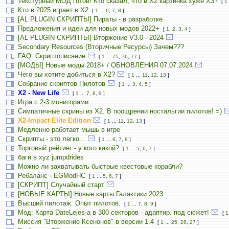
Текстурный МОД готов! Кто сказал, что в X2 картинка хуже X3?
[
1
Кто в 2025 играет в X2
[
1
...
6
,
7
,
8
]
[AL PLUGIN СКРИПТЫ] Пираты - в разработке
Предложения и идеи для новых модов 2022+
[
1
,
2
,
3
,
4
]
[AL PLUGIN СКРИПТЫ] Вторжение V3.0 - 2024
Secondary Resources (Вторичные Ресурсы) Зачем???
FAQ: Скриптописание
[
1
...
75
,
76
,
77
]
[МОДЫ] Новые моды 2018+ / ОБНОВЛЕНИЯ 07.07.2024
Чего вы хотите добиться в Х2?
[
1
...
11
,
12
,
13
]
Собрание скриптов Пилотов
[
1
...
3
,
4
,
5
]
X2 - New Life
[
1
...
7
,
8
,
9
]
Игра с 2-3 мониторами.
Симпатичные скрины из X2. В поощрении ностальгии пилотов! =)
X2-Impact Elite Edition
[
1
...
11
,
12
,
13
]
Медленно работает мышь в игре
Скрипты - это легко...
[
1
...
6
,
7
,
8
]
Торговый рейтинг - у кого какой?
[
1
...
5
,
6
,
7
]
баги в xyz jumpdrides
Можно ли захватывать быстрые квестовые корабли?
Ребаланс - EGModHC
[
1
...
5
,
6
,
7
]
[СКРИПТ] Случайный старт
[НОВЫЕ КАРТЫ] Новые карты Галактики 2023
Высший пилотаж. Опыт пилотов.
[
1
...
7
,
8
,
9
]
Мод: Карта DateLejes-а в 300 секторов - адаптир. под сюжет!
[
1
Миссия "Вторжение Ксенонов" в версии 1.4
[
1
...
25
,
26
,
27
]