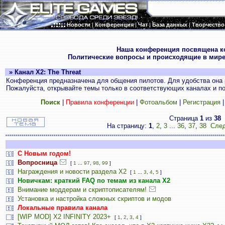
Новости
|
Конференция
|
Чат
|
База данных
|
Творчество
.
Наша конференция посвящена к
Политические вопросы и происходящие в мире
» Канал X2: The Threat
Конференция предназначена для общения пилотов. Для удобства она 
Пожалуйста, открывайте темы только в соответствующих каналах и пос
Поиск
|
Правила конференции
|
Фотоальбом
|
Регистрация
Страница
1
из
38
На страницу:
1
,
2
,
3
...
36
,
37
,
38
След
С Новым годом!
Вопросница
[
1
...
97
,
98
,
99
]
Награждения и новости раздела Х2
[
1
...
3
,
4
,
5
]
Новичкам: краткий FAQ по темам из канала Х2
Внимание моддерам и скриптописателям!
Установка и настройка сложных скриптов и модов
Локальные правила канала
[WIP MOD] X2 INFINITY 2023+
[
1
,
2
,
3
,
4
]