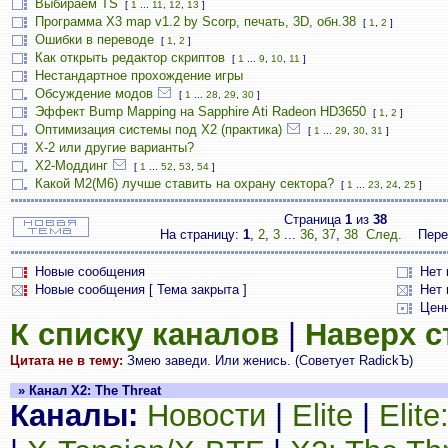
Выбираем TS
[
1
...
11
,
12
,
13
]
Программа X3 map v1.2 by Scorp, печать, 3D, обн.38
[
1
,
2
]
Ошибки в переводе
[
1
,
2
]
Как открыть редактор скриптов
[
1
...
9
,
10
,
11
]
Нестандартное прохождение игры
Обсуждение модов
[
1
...
28
,
29
,
30
]
Эффект Bump Mapping на Sapphire Ati Radeon HD3650
[
1
,
2
]
Оптимизация системы под X2 (практика)
[
1
...
29
,
30
,
31
]
X-2 или другие варианты?
Х2-Моддинг
[
1
...
52
,
53
,
54
]
Какой М2(М6) лучше ставить на охрану сектора?
[
1
...
23
,
24
,
25
]
Страница
1
из
38
На страницу:
1
,
2
,
3
...
36
,
37
,
38
След.
Пере
Новые сообщения
Нет
Новые сообщения [ Тема закрыта ]
Нет 
Цен
К списку каналов
|
Наверх 
Цитата не в тему:
Змею заведи. Или женись. (Советует RadickЪ)
» Канал X2: The Threat
Каналы:
Новости
|
Elite
|
Elit