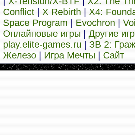
|
X-Tension/X-BTF
|
X2: The Th
Conflict
|
X Rebirth
|
X4: Founda
Space Program
|
Evochron
|
Vo
Онлайновые игры
|
Другие иг
play.elite-games.ru
|
ЗВ 2: Гра
Железо
|
Игра Мечты
|
Сайт