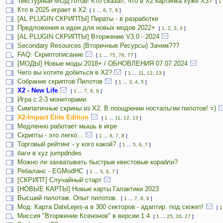
Текстурный МОД готов! Кто сказал, что в X2 картинка хуже X3?
[
1
Кто в 2025 играет в X2
[
1
...
6
,
7
,
8
]
[AL PLUGIN СКРИПТЫ] Пираты - в разработке
Предложения и идеи для новых модов 2022+
[
1
,
2
,
3
,
4
]
[AL PLUGIN СКРИПТЫ] Вторжение V3.0 - 2024
Secondary Resources (Вторичные Ресурсы) Зачем???
FAQ: Скриптописание
[
1
...
75
,
76
,
77
]
[МОДЫ] Новые моды 2018+ / ОБНОВЛЕНИЯ 07.07.2024
Чего вы хотите добиться в Х2?
[
1
...
11
,
12
,
13
]
Собрание скриптов Пилотов
[
1
...
3
,
4
,
5
]
X2 - New Life
[
1
...
7
,
8
,
9
]
Игра с 2-3 мониторами.
Симпатичные скрины из X2. В поощрении ностальгии пилотов! =)
X2-Impact Elite Edition
[
1
...
11
,
12
,
13
]
Медленно работает мышь в игре
Скрипты - это легко...
[
1
...
6
,
7
,
8
]
Торговый рейтинг - у кого какой?
[
1
...
5
,
6
,
7
]
баги в xyz jumpdrides
Можно ли захватывать быстрые квестовые корабли?
Ребаланс - EGModHC
[
1
...
5
,
6
,
7
]
[СКРИПТ] Случайный старт
[НОВЫЕ КАРТЫ] Новые карты Галактики 2023
Высший пилотаж. Опыт пилотов.
[
1
...
7
,
8
,
9
]
Мод: Карта DateLejes-а в 300 секторов - адаптир. под сюжет!
[
1
Миссия "Вторжение Ксенонов" в версии 1.4
[
1
...
25
,
26
,
27
]