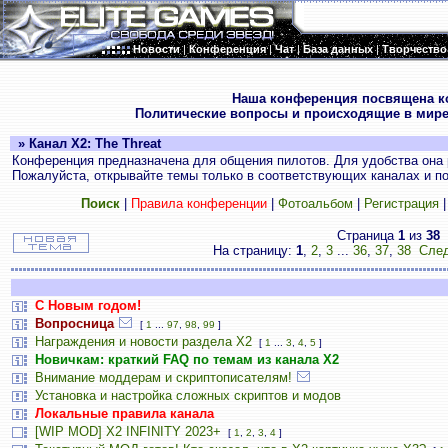
Новости
|
Конференция
|
Чат
|
База данных
|
Творчество
.
Наша конференция посвящена к
Политические вопросы и происходящие в мире
» Канал X2: The Threat
Конференция предназначена для общения пилотов. Для удобства она 
Пожалуйста, открывайте темы только в соответствующих каналах и пос
Поиск
|
Правила конференции
|
Фотоальбом
|
Регистрация
Страница
1
из
38
На страницу:
1
,
2
,
3
...
36
,
37
,
38
След
С Новым годом!
Вопросница
[
1
...
97
,
98
,
99
]
Награждения и новости раздела Х2
[
1
...
3
,
4
,
5
]
Новичкам: краткий FAQ по темам из канала Х2
Внимание моддерам и скриптописателям!
Установка и настройка сложных скриптов и модов
Локальные правила канала
[WIP MOD] X2 INFINITY 2023+
[
1
,
2
,
3
,
4
]