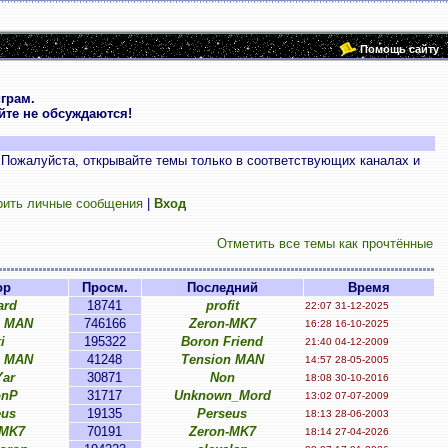
Помощь сайту
грам.
те не обсуждаются!
 Пожалуйста, открывайте темы только в соответствующих каналах и
рить личные сообщения
|
Вход
Отметить все темы как прочтённые
ор
Просм.
Последний
Время
ard
18741
profit
22:07 31-12-2025
n MAN
746166
Zeron-MK7
16:28 16-10-2025
i
195322
Boron Friend
21:40 04-12-2009
n MAN
41248
Tension MAN
14:57 28-05-2005
Yar
30871
Non
18:08 30-10-2016
onP
31717
Unknown_Mord
13:02 07-07-2009
eus
19135
Perseus
18:13 28-06-2003
-MK7
70191
Zeron-MK7
18:14 27-04-2026