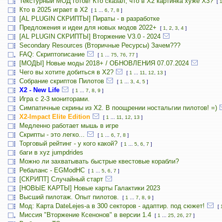
Текстурный МОД готов! Кто сказал, что в X2 картинка хуже X3?
[
Кто в 2025 играет в X2
[
1
...
6
,
7
,
8
]
[AL PLUGIN СКРИПТЫ] Пираты - в разработке
Предложения и идеи для новых модов 2022+
[
1
,
2
,
3
,
4
]
[AL PLUGIN СКРИПТЫ] Вторжение V3.0 - 2024
Secondary Resources (Вторичные Ресурсы) Зачем???
FAQ: Скриптописание
[
1
...
75
,
76
,
77
]
[МОДЫ] Новые моды 2018+ / ОБНОВЛЕНИЯ 07.07.2024
Чего вы хотите добиться в Х2?
[
1
...
11
,
12
,
13
]
Собрание скриптов Пилотов
[
1
...
3
,
4
,
5
]
X2 - New Life
[
1
...
7
,
8
,
9
]
Игра с 2-3 мониторами.
Симпатичные скрины из X2. В поощрении ностальгии пилотов! =)
X2-Impact Elite Edition
[
1
...
11
,
12
,
13
]
Медленно работает мышь в игре
Скрипты - это легко...
[
1
...
6
,
7
,
8
]
Торговый рейтинг - у кого какой?
[
1
...
5
,
6
,
7
]
баги в xyz jumpdrides
Можно ли захватывать быстрые квестовые корабли?
Ребаланс - EGModHC
[
1
...
5
,
6
,
7
]
[СКРИПТ] Случайный старт
[НОВЫЕ КАРТЫ] Новые карты Галактики 2023
Высший пилотаж. Опыт пилотов.
[
1
...
7
,
8
,
9
]
Мод: Карта DateLejes-а в 300 секторов - адаптир. под сюжет!
[
Миссия "Вторжение Ксенонов" в версии 1.4
[
1
...
25
,
26
,
27
]