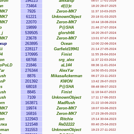
oron
194223
alexalsp
08:07 17-01-2026
an
73464
d(@)c
18:20 28-07-2025
-MK7
7926
Zeron-MK7
11:37 10-03-2025
-MK7
61221
UnknownObject
20:18 01-03-2025
-MK7
22070
Zeron-MK7
10:44 18-08-2024
o
19899
P@SHA
21:46 27-07-2024
_j
539505
glorsh66
16:20 26-07-2024
-MK7
23678
Zeron-MK7
13:01 07-07-2024
жир
263895
Ocean
12:00 22-06-2024
ii
228117
Garfield19941
21:14 27-05-2024
44
170995
Finist
11:55 26-04-2024
on
68768
srg_alex
11:37 22-03-2024
EoPoLD
21846
aL144
08:36 11-01-2024
Yar
276344
AlexYar
14:50 05-01-2024
ush
8876
MikasaAckerman
06:27 23-11-2023
onP
201392
KWON
13:42 26-07-2023
s
68018
P@SHA
08:48 08-07-2023
ush
8845
Finist
11:18 04-07-2023
ush
7109
UnknownObject
17:11 17-06-2023
orn
163871
MadRush
21:22 10-06-2023
-MK7
19974
Zeron-MK7
18:07 03-06-2023
-MK7
16816
Zeron-MK7
17:23 28-05-2023
on
122943
Ritchie
15:14 30-04-2023
лка
121548
ReD2222
00:40 25-04-2023
wman
311553
UnknownObject
19:23 27-11-2022