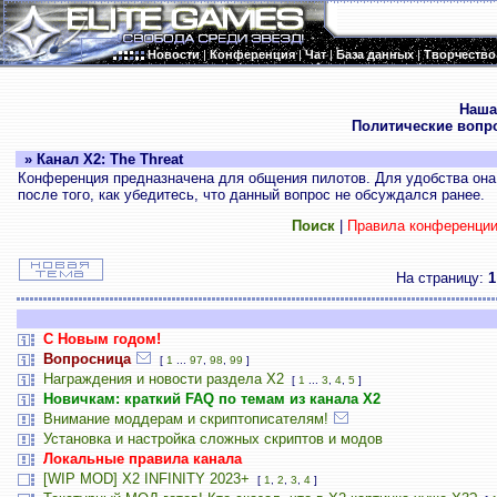
Новости
|
Конференция
|
Чат
|
База данных
|
Творчество
.
Наша
Политические вопр
» Канал X2: The Threat
Конференция предназначена для общения пилотов. Для удобства она 
после того, как убедитесь, что данный вопрос не обсуждался ранее.
Поиск
|
Правила конференци
На страницу:
1
С Новым годом!
Вопросница
[
1
...
97
,
98
,
99
]
Награждения и новости раздела Х2
[
1
...
3
,
4
,
5
]
Новичкам: краткий FAQ по темам из канала Х2
Внимание моддерам и скриптописателям!
Установка и настройка сложных скриптов и модов
Локальные правила канала
[WIP MOD] X2 INFINITY 2023+
[
1
,
2
,
3
,
4
]