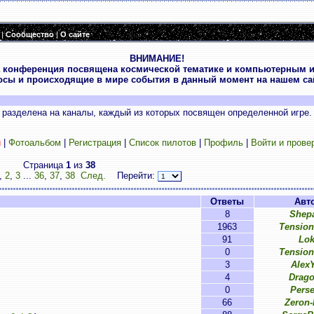
|
Сообщество
|
О сайте
ВНИМАНИЕ!
 конференция посвящена космической тематике и компьютерным и
осы и происходящие в мире события в данный момент на нашем сай
разделена на каналы, каждый из которых посвящен определенной игре.
и
|
Фотоальбом
|
Регистрация
|
Список пилотов
|
Профиль
|
Войти и прове
Страница
1
из
38
,
2
,
3
...
36
,
37
,
38
След.
Перейти:
Ответы
Авт
8
Shep
1963
Tensio
91
Lok
0
Tensio
3
Alex
4
Drag
0
Pers
66
Zeron