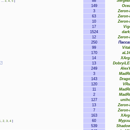
88
SergeB
1
...
3
,
4
,
5
]
149
Oce
3
Zeron
63
Zeron
10
Zeron
17
Vig
1524
dark
12
Zeron
250
Пасса
99
Vital
170
aL1
14
XArg
13
DobryiL
249
Alex
3
MadR
143
Drag
120
VRu
11
MadR
2
MadR
127
unih
13
Zeron
7
Zeron
163
XArg
60
Мурзи
1
,
2
,
3
,
4
]
539
Shado