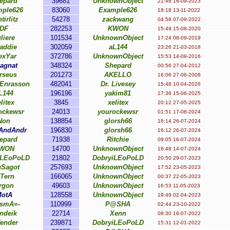
epard
39681
UnknownObject
21:48 16-09-2023
ple626
83060
Example626
18:18 13-11-2022
tirlitz
54278
zackwang
04:58 07-09-2022
DF
282253
KWON
15:49 15-08-2020
liere
101534
UnknownObject
17:24 08-09-2019
addie
302059
aL144
23:26 21-03-2018
exYar
372786
UnknownObject
15:53 14-09-2016
agnat
348324
Shepard
00:56 27-04-2012
rseus
201273
AKELLO
16:06 27-06-2008
 Enrasson
482041
Dr. Livesey
15:48 10-04-2026
L144
196196
yakim81
17:36 15-06-2025
litex
3845
xelitex
20:12 27-05-2025
ockewsr
24013
yourockewsr
01:51 17-08-2024
Non
138854
glorsh66
16:14 26-07-2024
sAndAndr
196830
glorsh66
16:12 26-07-2024
epard
71938
Ritchie
09:05 16-07-2024
WON
14700
UnknownObject
16:48 14-07-2024
iLEoPoLD
21802
DobryiLEoPoLD
20:50 29-07-2023
Sagot
257693
UnknownObject
17:52 23-05-2023
-Tern
166065
UnknownObject
00:37 22-05-2023
rgon
49603
UnknownObject
16:53 11-05-2023
otA
128558
UnknownObject
19:49 02-04-2023
smA=-
110999
P@SHA
02:44 23-10-2022
ndeik
22714
Xenn
08:30 16-07-2022
fender
239871
DobryiLEoPoLD
15:31 12-01-2022