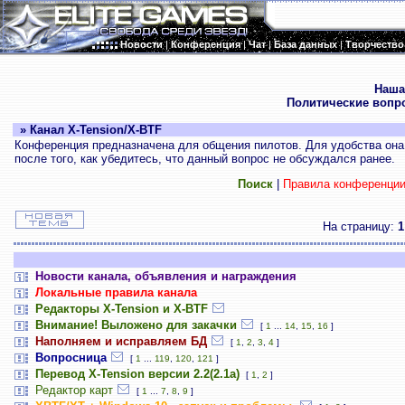
Новости
|
Конференция
|
Чат
|
База данных
|
Творчество
.
Наша
Политические вопр
» Канал X-Tension/X-BTF
Конференция предназначена для общения пилотов. Для удобства она 
после того, как убедитесь, что данный вопрос не обсуждался ранее.
Поиск
|
Правила конференци
На страницу:
1
Новости канала, объявления и награждения
Локальные правила канала
Редакторы X-Tension и X-BTF
Внимание! Выложено для закачки
[
1
...
14
,
15
,
16
]
Наполняем и исправляем БД
[
1
,
2
,
3
,
4
]
Вопросница
[
1
...
119
,
120
,
121
]
Перевод X-Tension версии 2.2(2.1а)
[
1
,
2
]
Редактор карт
[
1
...
7
,
8
,
9
]