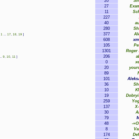
20
Sh
27
Exam
11
Sch
227
40
au
280
Sh
377
Al
[
1
...
17
,
18
,
19
]
608
хm
105
Pe
1301
Roger
206
a
..
9
,
10
,
11
]
0
xe
20
your
89
101
Alek
36
Sh
10
K
19
Dobry
259
Yog
137
X
30
A
79
M
48
-=O
8
Va
174
De