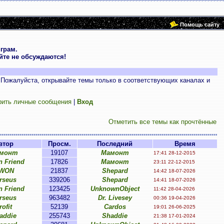
Помощь сайту
грам.
те не обсуждаются!
 Пожалуйста, открывайте темы только в соответствующих каналах и
рить личные сообщения
|
Вход
Отметить все темы как прочтённые
втор
Просм.
Последний
Время
монт
19107
Мамонт
17:41 28-12-2015
n Friend
17826
Мамонт
23:11 22-12-2015
WON
21837
Shepard
14:42 18-07-2026
rseus
339206
Shepard
14:41 18-07-2026
n Friend
123425
UnknownObject
11:42 28-04-2026
rseus
963482
Dr. Livesey
00:36 19-04-2026
rofit
52139
Cardos
19:01 26-06-2025
addie
255743
Shaddie
21:38 17-01-2024