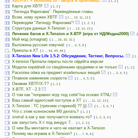
XBTF/XT + Windows 10 - запуск и проблемы.
[
1
,
2
]
Карта для XBTF
[
1
,
2
]
"Легенда Фарнхама". Переведённые главы.
Всем, кому нужен XBTF
[
1
...
10
,
11
,
12
]
Переводим "Легенду Фарнхама"!
[
1
,
2
,
3
]
Структура данных X-Tension
[
1
...
13
,
14
,
15
]
Лечение багов в X-Tension и X-BTF (игра от НД/Медиа2000)
Мой мод (xmagnat)
[
1
...
29
,
30
,
31
]
Выложена русская озвучка!
[
1
...
4
,
5
,
6
]
Приколы в ХТ
[
1
...
64
,
65
,
66
]
X-Tension New Life 1.5.2: Обсуждение, Тестинг, Вопросы.
[
1
.
X-tension Пропали пираты после обдейта версии
Модели кораблей со сведёнными орудиями и не только
[
1
,
2
]
Раскопки обжа на предмет юзабельных вещей
[
1
...
3
,
4
,
5
]
Плавное изменение скорости
[
1
...
4
,
5
,
6
]
Оживим XBTF/X-T?
[
1
,
2
]
X-BTF, XT - 2.3
О том как "поправил игру под себя"/на основе XTNL/
Ваш самый идиотский поступок в ХТ
[
1
...
11
,
12
,
13
]
X-Tension : TC (тряхнем стариной) ?? )))
[
1
...
5
,
6
,
7
]
Что с этим ксенонским M0 делать?
[
1
,
2
]
элита! а как у вас получается воевать-то?
[
1
,
2
,
3
,
4
]
как запустить Х-т под виндус 7...
[
1
,
2
,
3
]
О чем Вы мечтаете и чего не хватает в X-Tension
Почему мы играем в X-Tension?
[
1
...
7
,
8
,
9
]