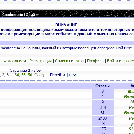
|
Сообщество
|
О сайте
ВНИМАНИЕ!
 конференция посвящена космической тематике и компьютерным и
осы и происходящие в мире события в данный момент на нашем сай
разделена на каналы, каждый из которых посвящен определенной игре.
и
|
Фотоальбом
|
Регистрация
|
Список пилотов
|
Профиль
|
Войти и прове
Страница
1
из
56
,
2
,
3
...
54
,
55
,
56
След.
Перейти:
Ответы
А
8
Ма
1
Boro
9
K
314
Pe
61
Boro
2400
Pe
23
p
175
Sh