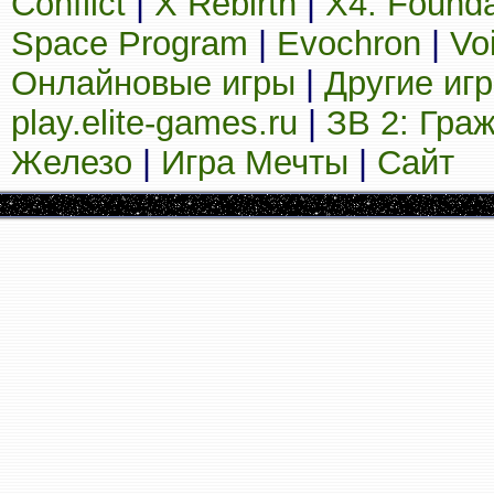
Conflict
|
X Rebirth
|
X4: Founda
Space Program
|
Evochron
|
Vo
Онлайновые игры
|
Другие иг
play.elite-games.ru
|
ЗВ 2: Гра
Железо
|
Игра Мечты
|
Сайт