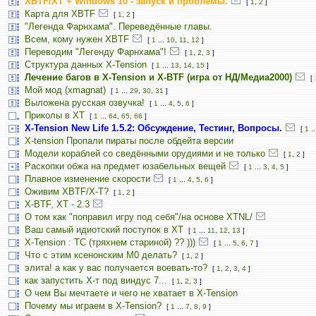
XBTF/XT + Windows 10 - запуск и проблемы.
[
1
,
2
]
Карта для XBTF
[
1
,
2
]
"Легенда Фарнхама". Переведённые главы.
Всем, кому нужен XBTF
[
1
...
10
,
11
,
12
]
Переводим "Легенду Фарнхама"!
[
1
,
2
,
3
]
Структура данных X-Tension
[
1
...
13
,
14
,
15
]
Лечение багов в X-Tension и X-BTF (игра от НД/Медиа2000)
[
Мой мод (xmagnat)
[
1
...
29
,
30
,
31
]
Выложена русская озвучка!
[
1
...
4
,
5
,
6
]
Приколы в ХТ
[
1
...
64
,
65
,
66
]
X-Tension New Life 1.5.2: Обсуждение, Тестинг, Вопросы.
[
1
..
X-tension Пропали пираты после обдейта версии
Модели кораблей со сведёнными орудиями и не только
[
1
,
2
]
Раскопки обжа на предмет юзабельных вещей
[
1
...
3
,
4
,
5
]
Плавное изменение скорости
[
1
...
4
,
5
,
6
]
Оживим XBTF/X-T?
[
1
,
2
]
X-BTF, XT - 2.3
О том как "поправил игру под себя"/на основе XTNL/
Ваш самый идиотский поступок в ХТ
[
1
...
11
,
12
,
13
]
X-Tension : TC (тряхнем стариной) ?? )))
[
1
...
5
,
6
,
7
]
Что с этим ксенонским M0 делать?
[
1
,
2
]
элита! а как у вас получается воевать-то?
[
1
,
2
,
3
,
4
]
как запустить Х-т под виндус 7...
[
1
,
2
,
3
]
О чем Вы мечтаете и чего не хватает в X-Tension
Почему мы играем в X-Tension?
[
1
...
7
,
8
,
9
]