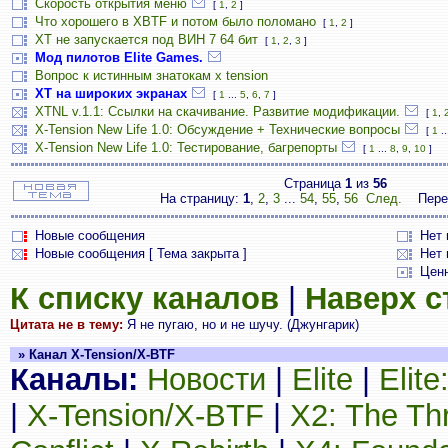
Скорость открытия меню
[
1
,
2
]
Что хорошего в XBTF и потом было поломано
[
1
,
2
]
ХТ не запускается под ВИН 7 64 бит
[
1
,
2
,
3
]
Мод пилотов Elite Games.
Вопрос к истинным знатокам x tension
ХТ на широких экранах
[
1
...
5
,
6
,
7
]
XTNL v.1.1: Ссылки на скачивание. Развитие модификации.
[
1
,
X-Tension New Life 1.0: Обсуждение + Технические вопросы
[
1
..
X-Tension New Life 1.0: Тестирование, багрепорты
[
1
...
8
,
9
,
10
]
Страница
1
из
56
На страницу:
1
,
2
,
3
...
54
,
55
,
56
След.
Пере
Новые сообщения
Нет
Новые сообщения [ Тема закрыта ]
Нет 
Цен
К списку каналов
|
Наверх 
Цитата не в тему:
Я не пугаю, но и не шучу. (Джунгарик)
» Канал X-Tension/X-BTF
Каналы:
Новости
|
Elite
|
Elit
|
X-Tension/X-BTF
|
X2: The Th