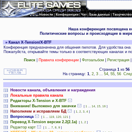
Новости
|
Конференция
|
Чат
|
База данных
|
Творчество
.
Наша конференция посвящена к
Политические вопросы и происходящие в мире
» Канал X-Tension/X-BTF
Конференция предназначена для общения пилотов. Для удобства она 
Пожалуйста, открывайте темы только в соответствующих каналах и пос
Поиск
|
Правила конференции
|
Фотоальбом
|
Регистрация
Страница
1
из
56
На страницу:
1
,
2
,
3
...
54
,
55
,
56
След
Новости канала, объявления и награждения
Локальные правила канала
Редакторы X-Tension и X-BTF
Внимание! Выложено для закачки
[
1
...
14
,
15
,
16
]
Наполняем и исправляем БД
[
1
,
2
,
3
,
4
]
Вопросница
[
1
...
119
,
120
,
121
]
Перевод X-Tension версии 2.2(2.1а)
[
1
,
2
]
Редактор карт
[
1
...
7
,
8
,
9
]