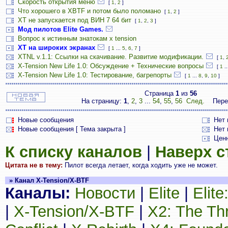
Скорость открытия меню
[
1
,
2
]
Что хорошего в XBTF и потом было поломано
[
1
,
2
]
ХТ не запускается под ВИН 7 64 бит
[
1
,
2
,
3
]
Мод пилотов Elite Games.
Вопрос к истинным знатокам x tension
ХТ на широких экранах
[
1
...
5
,
6
,
7
]
XTNL v.1.1: Ссылки на скачивание. Развитие модификации.
[
1
,
X-Tension New Life 1.0: Обсуждение + Технические вопросы
[
1
..
X-Tension New Life 1.0: Тестирование, багрепорты
[
1
...
8
,
9
,
10
]
Страница
1
из
56
На страницу:
1
,
2
,
3
...
54
,
55
,
56
След.
Пере
Новые сообщения
Нет
Новые сообщения [ Тема закрыта ]
Нет 
Цен
К списку каналов
|
Наверх 
Цитата не в тему:
Пилот всегда летает, когда ходить уже не может.
» Канал X-Tension/X-BTF
Каналы:
Новости
|
Elite
|
Elit
|
X-Tension/X-BTF
|
X2: The Th