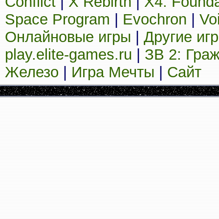
Conflict
|
X Rebirth
|
X4: Founda
Space Program
|
Evochron
|
Vo
Онлайновые игры
|
Другие иг
play.elite-games.ru
|
ЗВ 2: Гра
Железо
|
Игра Мечты
|
Сайт