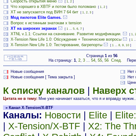
Скорость открытия меню
[
1
,
2
]
Что хорошего в XBTF и потом было поломано
[
1
,
2
]
ХТ не запускается под ВИН 7 64 бит
[
1
,
2
,
3
]
Мод пилотов Elite Games.
Вопрос к истинным знатокам x tension
ХТ на широких экранах
[
1
...
5
,
6
,
7
]
XTNL v.1.1: Ссылки на скачивание. Развитие модификации.
[
1
,
X-Tension New Life 1.0: Обсуждение + Технические вопросы
[
1
..
X-Tension New Life 1.0: Тестирование, багрепорты
[
1
...
8
,
9
,
10
]
Страница
1
из
56
На страницу:
1
,
2
,
3
...
54
,
55
,
56
След.
Пере
Новые сообщения
Нет
Новые сообщения [ Тема закрыта ]
Нет 
Цен
К списку каналов
|
Наверх 
Цитата не в тему:
Мне уже начинает казаться, что я и вправду мужик.
» Канал X-Tension/X-BTF
Каналы:
Новости
|
Elite
|
Elit
|
X-Tension/X-BTF
|
X2: The Th