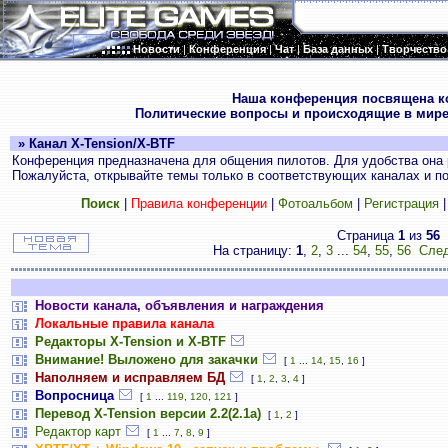
Новости
|
Конференция
|
Чат
|
База данных
|
Творчество
.
Наша конференция посвящена к
Политические вопросы и происходящие в мире
» Канал X-Tension/X-BTF
Конференция предназначена для общения пилотов. Для удобства она 
Пожалуйста, открывайте темы только в соответствующих каналах и пос
Поиск
|
Правила конференции
|
Фотоальбом
|
Регистрация
Страница
1
из
56
На страницу:
1
,
2
,
3
...
54
,
55
,
56
След
Новости канала, объявления и награждения
Локальные правила канала
Редакторы X-Tension и X-BTF
Внимание! Выложено для закачки
[
1
...
14
,
15
,
16
]
Наполняем и исправляем БД
[
1
,
2
,
3
,
4
]
Вопросница
[
1
...
119
,
120
,
121
]
Перевод X-Tension версии 2.2(2.1а)
[
1
,
2
]
Редактор карт
[
1
...
7
,
8
,
9
]