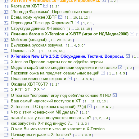
XBTF/XT + Windows 10 - запуск и проблемы.
[
1
,
2
]
Карта для XBTF
[
1
,
2
]
"Легенда Фарнхама". Переведённые главы.
Всем, кому нужен XBTF
[
1
...
10
,
11
,
12
]
Переводим "Легенду Фарнхама"!
[
1
,
2
,
3
]
Структура данных X-Tension
[
1
...
13
,
14
,
15
]
Лечение багов в X-Tension и X-BTF (игра от НД/Медиа2000)
[
Мой мод (xmagnat)
[
1
...
29
,
30
,
31
]
Выложена русская озвучка!
[
1
...
4
,
5
,
6
]
Приколы в ХТ
[
1
...
64
,
65
,
66
]
X-Tension New Life 1.5.2: Обсуждение, Тестинг, Вопросы.
[
1
..
X-tension Пропали пираты после обдейта версии
Модели кораблей со сведёнными орудиями и не только
[
1
,
2
]
Раскопки обжа на предмет юзабельных вещей
[
1
...
3
,
4
,
5
]
Плавное изменение скорости
[
1
...
4
,
5
,
6
]
Оживим XBTF/X-T?
[
1
,
2
]
X-BTF, XT - 2.3
О том как "поправил игру под себя"/на основе XTNL/
Ваш самый идиотский поступок в ХТ
[
1
...
11
,
12
,
13
]
X-Tension : TC (тряхнем стариной) ?? )))
[
1
...
5
,
6
,
7
]
Что с этим ксенонским M0 делать?
[
1
,
2
]
элита! а как у вас получается воевать-то?
[
1
,
2
,
3
,
4
]
как запустить Х-т под виндус 7...
[
1
,
2
,
3
]
О чем Вы мечтаете и чего не хватает в X-Tension
Почему мы играем в X-Tension?
[
1
...
7
,
8
,
9
]