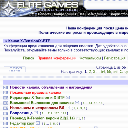
Новости
|
Конференция
|
Чат
|
База данных
|
Творчество
.
Наша конференция посвящена к
Политические вопросы и происходящие в мире
» Канал X-Tension/X-BTF
Конференция предназначена для общения пилотов. Для удобства она 
Пожалуйста, открывайте темы только в соответствующих каналах и пос
Поиск
|
Правила конференции
|
Фотоальбом
|
Регистрация
Страница
1
из
56
На страницу:
1
,
2
,
3
...
54
,
55
,
56
След
Новости канала, объявления и награждения
Локальные правила канала
Редакторы X-Tension и X-BTF
Внимание! Выложено для закачки
[
1
...
14
,
15
,
16
]
Наполняем и исправляем БД
[
1
,
2
,
3
,
4
]
Вопросница
[
1
...
119
,
120
,
121
]
Перевод X-Tension версии 2.2(2.1а)
[
1
,
2
]
Редактор карт
[
1
...
7
,
8
,
9
]