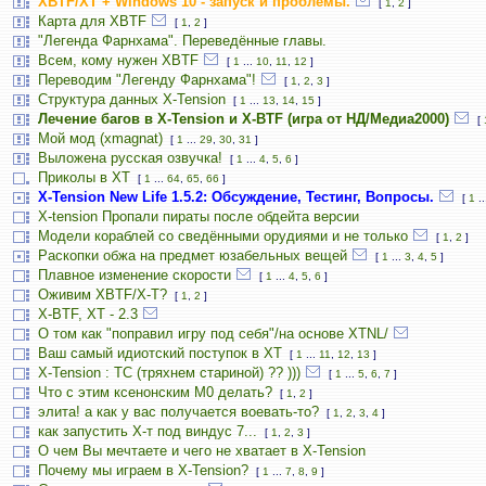
XBTF/XT + Windows 10 - запуск и проблемы.
[
1
,
2
]
Карта для XBTF
[
1
,
2
]
"Легенда Фарнхама". Переведённые главы.
Всем, кому нужен XBTF
[
1
...
10
,
11
,
12
]
Переводим "Легенду Фарнхама"!
[
1
,
2
,
3
]
Структура данных X-Tension
[
1
...
13
,
14
,
15
]
Лечение багов в X-Tension и X-BTF (игра от НД/Медиа2000)
[
Мой мод (xmagnat)
[
1
...
29
,
30
,
31
]
Выложена русская озвучка!
[
1
...
4
,
5
,
6
]
Приколы в ХТ
[
1
...
64
,
65
,
66
]
X-Tension New Life 1.5.2: Обсуждение, Тестинг, Вопросы.
[
1
..
X-tension Пропали пираты после обдейта версии
Модели кораблей со сведёнными орудиями и не только
[
1
,
2
]
Раскопки обжа на предмет юзабельных вещей
[
1
...
3
,
4
,
5
]
Плавное изменение скорости
[
1
...
4
,
5
,
6
]
Оживим XBTF/X-T?
[
1
,
2
]
X-BTF, XT - 2.3
О том как "поправил игру под себя"/на основе XTNL/
Ваш самый идиотский поступок в ХТ
[
1
...
11
,
12
,
13
]
X-Tension : TC (тряхнем стариной) ?? )))
[
1
...
5
,
6
,
7
]
Что с этим ксенонским M0 делать?
[
1
,
2
]
элита! а как у вас получается воевать-то?
[
1
,
2
,
3
,
4
]
как запустить Х-т под виндус 7...
[
1
,
2
,
3
]
О чем Вы мечтаете и чего не хватает в X-Tension
Почему мы играем в X-Tension?
[
1
...
7
,
8
,
9
]