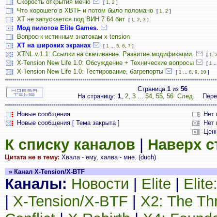
Скорость открытия меню
[
1
,
2
]
Что хорошего в XBTF и потом было поломано
[
1
,
2
]
ХТ не запускается под ВИН 7 64 бит
[
1
,
2
,
3
]
Мод пилотов Elite Games.
Вопрос к истинным знатокам x tension
ХТ на широких экранах
[
1
...
5
,
6
,
7
]
XTNL v.1.1: Ссылки на скачивание. Развитие модификации.
[
1
,
X-Tension New Life 1.0: Обсуждение + Технические вопросы
[
1
..
X-Tension New Life 1.0: Тестирование, багрепорты
[
1
...
8
,
9
,
10
]
Страница
1
из
56
На страницу:
1
,
2
,
3
...
54
,
55
,
56
След.
Пере
Новые сообщения
Нет
Новые сообщения [ Тема закрыта ]
Нет 
Цен
К списку каналов
|
Наверх 
Цитата не в тему:
Хвала - ему, халва - мне. (duch)
» Канал X-Tension/X-BTF
Каналы:
Новости
|
Elite
|
Elit
|
X-Tension/X-BTF
|
X2: The Th