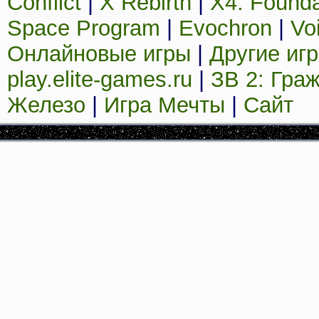
Conflict
|
X Rebirth
|
X4: Founda
Space Program
|
Evochron
|
Vo
Онлайновые игры
|
Другие иг
play.elite-games.ru
|
ЗВ 2: Гра
Железо
|
Игра Мечты
|
Сайт