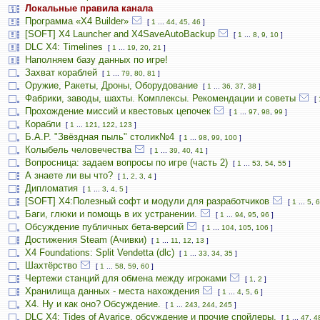
Локальные правила канала
Программа «X4 Builder»
[
1
...
44
,
45
,
46
]
[SOFT] X4 Launcher and X4SaveAutoBackup
[
1
...
8
,
9
,
10
]
DLC X4: Timelines
[
1
...
19
,
20
,
21
]
Наполняем базу данных по игре!
Захват кораблей
[
1
...
79
,
80
,
81
]
Оружие, Ракеты, Дроны, Оборудование
[
1
...
36
,
37
,
38
]
Фабрики, заводы, шахты. Комплексы. Рекомендации и советы
[
Прохождение миссий и квестовых цепочек
[
1
...
97
,
98
,
99
]
Корабли
[
1
...
121
,
122
,
123
]
Б.А.Р. "Звёздная пыль" столик№4
[
1
...
98
,
99
,
100
]
Колыбель человечества
[
1
...
39
,
40
,
41
]
Вопросница: задаем вопросы по игре (часть 2)
[
1
...
53
,
54
,
55
]
А знаете ли вы что?
[
1
,
2
,
3
,
4
]
Дипломатия
[
1
...
3
,
4
,
5
]
[SOFT] X4:Полезный софт и модули для разработчиков
[
1
...
5
,
6
Баги, глюки и помощь в их устранении.
[
1
...
94
,
95
,
96
]
Обсуждение публичных бета-версий
[
1
...
104
,
105
,
106
]
Достижения Steam (Ачивки)
[
1
...
11
,
12
,
13
]
X4 Foundations: Split Vendetta (dlc)
[
1
...
33
,
34
,
35
]
Шахтёрство
[
1
...
58
,
59
,
60
]
Чертежи станций для обмена между игроками
[
1
,
2
]
Хранилища данных - места нахождения
[
1
...
4
,
5
,
6
]
Х4. Ну и как оно? Обсуждение.
[
1
...
243
,
244
,
245
]
DLC X4: Tides of Avarice, обсуждение и прочие спойлеры.
[
1
...
47
,
4