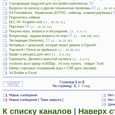
Сортировщик модулей для постройки комплексов.
Вопросы по железу и другие технические проблемы
[
1
...
62
,
63
,
6
X4 Foundations. Управление (ХОТАС, геймпад, клавиатура/мышь)
Поделитесь сейвом
DLC X4: Kingdom end
[
1
...
19
,
20
,
21
]
Персонал
[
1
...
32
,
33
,
34
]
Покупка игры, вопросы и обсуждение.
[
1
...
5
,
6
,
7
]
Вопросница: задаем вопросы по игре
[
1
...
498
,
499
,
500
]
Экспедиции (Ventures).
[
1
...
24
,
25
,
26
]
Интервью с девушкой, которая пишет движок в Egosoft.
Торговля / Охота за прибылью
[
1
...
35
,
36
,
37
]
Крафт и ресурсы для него
[
1
...
8
,
9
,
10
]
Скриншоты. Делимся красотой космоса
[
1
...
3
,
4
,
5
]
vivobook asus laptop m1603qa , х4 хочу купить . пойдет ?спб
Набор стартовых сохранений игры с СУВ (для лентяев)
X4 Builder в Excel
Страница
1
из
2
На страницу:
1
,
2
След.
Новые сообщения
Нет
Новые сообщения [ Тема закрыта ]
Нет 
Цен
К списку каналов
|
Наверх 