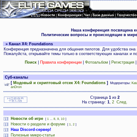
Новости
|
Конференция
|
Чат
|
База данных
|
Творчество
.
Наша конференция посвящена к
Политические вопросы и происходящие в мире
» Канал X4: Foundations
Конференция предназначена для общения пилотов. Для удобства она 
Пожалуйста, открывайте темы только в соответствующих каналах и пос
Поиск
|
Правила конференции
|
Фотоальбом
|
Регистрация
Суб-каналы
[
Модовый и скриптовый отсек X4: Foundations
]
Модераторы:
Kat
anDron
Страница
1
из
2
На страницу:
1
,
2
След.
Новости об игре
[
1
...
8
,
9
,
10
]
Новости о разделе и форуме
[
1
,
2
]
Наш Discord-сервер!
Полезные микро-статьи