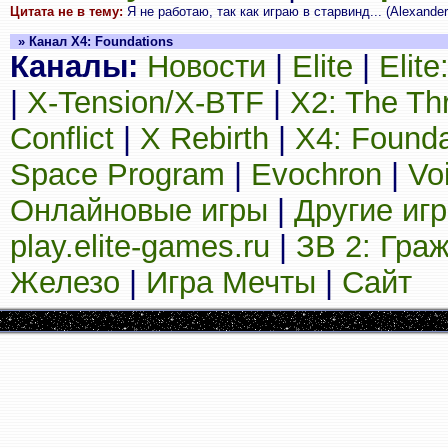
Цитата не в тему:
Я не работаю, так как играю в старвинд... (Alexander
» Канал X4: Foundations
Каналы:
Новости
|
Elite
|
Elit
|
X-Tension/X-BTF
|
X2: The Th
Conflict
|
X Rebirth
|
X4: Founda
Space Program
|
Evochron
|
Vo
Онлайновые игры
|
Другие иг
play.elite-games.ru
|
ЗВ 2: Гра
Железо
|
Игра Мечты
|
Сайт