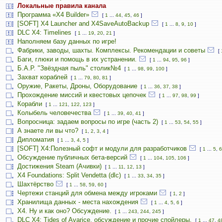
Локальные правила канала
Программа «X4 Builder»
[
1
...
44
,
45
,
46
]
[SOFT] X4 Launcher and X4SaveAutoBackup
[
1
...
8
,
9
,
10
]
DLC X4: Timelines
[
1
...
19
,
20
,
21
]
Наполняем базу данных по игре!
Фабрики, заводы, шахты. Комплексы. Рекомендации и советы
[
Баги, глюки и помощь в их устранении.
[
1
...
94
,
95
,
96
]
Б.А.Р. "Звёздная пыль" столик№4
[
1
...
98
,
99
,
100
]
Захват кораблей
[
1
...
79
,
80
,
81
]
Оружие, Ракеты, Дроны, Оборудование
[
1
...
36
,
37
,
38
]
Прохождение миссий и квестовых цепочек
[
1
...
97
,
98
,
99
]
Корабли
[
1
...
121
,
122
,
123
]
Колыбель человечества
[
1
...
39
,
40
,
41
]
Вопросница: задаем вопросы по игре (часть 2)
[
1
...
53
,
54
,
55
]
А знаете ли вы что?
[
1
,
2
,
3
,
4
]
Дипломатия
[
1
...
3
,
4
,
5
]
[SOFT] X4:Полезный софт и модули для разработчиков
[
1
...
5
,
6
Обсуждение публичных бета-версий
[
1
...
104
,
105
,
106
]
Достижения Steam (Ачивки)
[
1
...
11
,
12
,
13
]
X4 Foundations: Split Vendetta (dlc)
[
1
...
33
,
34
,
35
]
Шахтёрство
[
1
...
58
,
59
,
60
]
Чертежи станций для обмена между игроками
[
1
,
2
]
Хранилища данных - места нахождения
[
1
...
4
,
5
,
6
]
Х4. Ну и как оно? Обсуждение.
[
1
...
243
,
244
,
245
]
DLC X4: Tides of Avarice, обсуждение и прочие спойлеры.
[
1
...
47
,
4