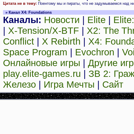
Цитата не в тему:
Поентому мы и пираты, что не задумываемся над н
» Канал X4: Foundations
Каналы:
Новости
|
Elite
|
Elit
|
X-Tension/X-BTF
|
X2: The Th
Conflict
|
X Rebirth
|
X4: Founda
Space Program
|
Evochron
|
Vo
Онлайновые игры
|
Другие иг
play.elite-games.ru
|
ЗВ 2: Гра
Железо
|
Игра Мечты
|
Сайт