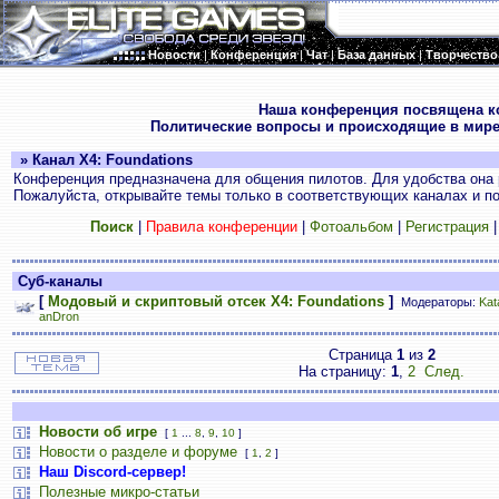
Новости
|
Конференция
|
Чат
|
База данных
|
Творчество
.
Наша конференция посвящена к
Политические вопросы и происходящие в мире
» Канал X4: Foundations
Конференция предназначена для общения пилотов. Для удобства она 
Пожалуйста, открывайте темы только в соответствующих каналах и пос
Поиск
|
Правила конференции
|
Фотоальбом
|
Регистрация
Суб-каналы
[
Модовый и скриптовый отсек X4: Foundations
]
Модераторы:
Kat
anDron
Страница
1
из
2
На страницу:
1
,
2
След.
Новости об игре
[
1
...
8
,
9
,
10
]
Новости о разделе и форуме
[
1
,
2
]
Наш Discord-сервер!
Полезные микро-статьи