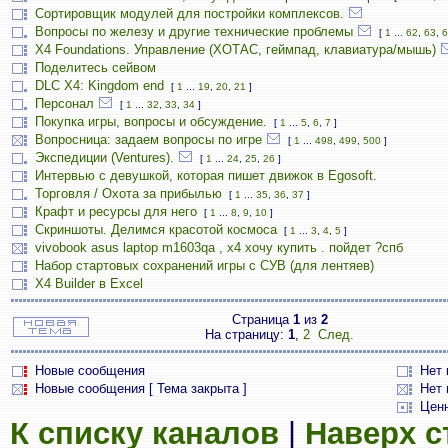
Сортировщик модулей для постройки комплексов.
Вопросы по железу и другие технические проблемы
[
1
...
62
,
63
,
6
X4 Foundations. Управление (ХОТАС, геймпад, клавиатура/мышь)
Поделитесь сейвом
DLC X4: Kingdom end
[
1
...
19
,
20
,
21
]
Персонал
[
1
...
32
,
33
,
34
]
Покупка игры, вопросы и обсуждение.
[
1
...
5
,
6
,
7
]
Вопросница: задаем вопросы по игре
[
1
...
498
,
499
,
500
]
Экспедиции (Ventures).
[
1
...
24
,
25
,
26
]
Интервью с девушкой, которая пишет движок в Egosoft.
Торговля / Охота за прибылью
[
1
...
35
,
36
,
37
]
Крафт и ресурсы для него
[
1
...
8
,
9
,
10
]
Скриншоты. Делимся красотой космоса
[
1
...
3
,
4
,
5
]
vivobook asus laptop m1603qa , х4 хочу купить . пойдет ?спб
Набор стартовых сохранений игры с СУВ (для лентяев)
X4 Builder в Excel
Страница
1
из
2
На страницу:
1
,
2
След.
Новые сообщения
Нет
Новые сообщения [ Тема закрыта ]
Нет 
Цен
К списку каналов
|
Наверх 