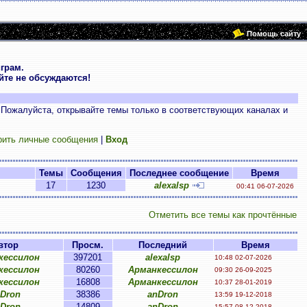
Помощь сайту
грам.
те не обсуждаются!
 Пожалуйста, открывайте темы только в соответствующих каналах и
рить личные сообщения
|
Вход
Темы
Сообщения
Последнее сообщение
Время
17
1230
alexalsp
00:41 06-07-2026
Отметить все темы как прочтённые
втор
Просм.
Последний
Время
кессилон
397201
alexalsp
10:48 02-07-2026
кессилон
80260
Арманкессилон
09:30 26-09-2025
кессилон
16808
Арманкессилон
10:37 28-01-2019
Dron
38386
anDron
13:59 19-12-2018
Dron
14809
anDron
15:57 08-12-2018