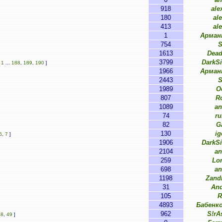
918
ale
180
al
413
al
1
Арман
754
S
1613
Dead
3799
DarkS
[
1
...
188
,
189
,
190
]
1966
Арман
2443
S
1989
O
807
R
1089
an
74
ru
82
G
130
ig
6
,
7
]
1906
DarkS
2104
an
259
Lo
698
an
1198
Zand
31
An
105
R
4893
Бабенко
962
S!rA
48
,
49
]