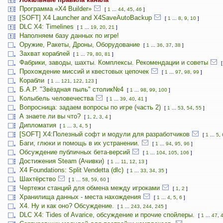
Программа «X4 Builder»
[
1
...
44
,
45
,
46
]
[SOFT] X4 Launcher and X4SaveAutoBackup
[
1
...
8
,
9
,
10
]
DLC X4: Timelines
[
1
...
19
,
20
,
21
]
Наполняем базу данных по игре!
Оружие, Ракеты, Дроны, Оборудование
[
1
...
36
,
37
,
38
]
Захват кораблей
[
1
...
79
,
80
,
81
]
Фабрики, заводы, шахты. Комплексы. Рекомендации и советы
Прохождение миссий и квестовых цепочек
[
1
...
97
,
98
,
99
]
Корабли
[
1
...
121
,
122
,
123
]
Б.А.Р. "Звёздная пыль" столик№4
[
1
...
98
,
99
,
100
]
Колыбель человечества
[
1
...
39
,
40
,
41
]
Вопросница: задаем вопросы по игре (часть 2)
[
1
...
53
,
54
,
55
]
А знаете ли вы что?
[
1
,
2
,
3
,
4
]
Дипломатия
[
1
...
3
,
4
,
5
]
[SOFT] X4:Полезный софт и модули для разработчиков
[
1
...
5
,
Баги, глюки и помощь в их устранении.
[
1
...
94
,
95
,
96
]
Обсуждение публичных бета-версий
[
1
...
104
,
105
,
106
]
Достижения Steam (Ачивки)
[
1
...
11
,
12
,
13
]
X4 Foundations: Split Vendetta (dlc)
[
1
...
33
,
34
,
35
]
Шахтёрство
[
1
...
58
,
59
,
60
]
Чертежи станций для обмена между игроками
[
1
,
2
]
Хранилища данных - места нахождения
[
1
...
4
,
5
,
6
]
Х4. Ну и как оно? Обсуждение.
[
1
...
243
,
244
,
245
]
DLC X4: Tides of Avarice, обсуждение и прочие спойлеры.
[
1
...
47
,