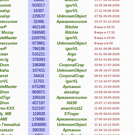
xusvm
503017
igorVL
12:05 06-08-2026
exalsp
16397
igorVL
17:11 16-06-2026
exalsp
229637
UnknownObject
07:56 28-05-2026
кессилон
32496
Арманкессилон
23:37 01-12-2018
erP
462149
Ritchie
Вчера в 20:31
 Mozay
599580
Ritchie
Вчера в 17:33
ideMaster
1169781
igorVL
Вчера в 15:00
кессилон
973881
UnknownObject
Вчера в 8:00
erP
796186
igorVL
20:41 06-08-2026
cean
516221
Argo
01:31 06-08-2026
on-lg
376093
Argo
20:51 03-08-2026
Dron
196998
CorporalCrap
23:50 17-07-2026
baha
107431
UnknownObject
18:36 16-07-2026
arret
34424
CorporalCrap
08:53 16-07-2026
orVL
11763
igorVL
17:14 10-07-2026
ideMaster
675288
Артанин
22:01 15-06-2026
Dron
869971
alexalsp
15:08 06-06-2026
rdTigr
199104
Арманкессилон
09:52 29-05-2026
Dron
457197
Hik50
15:07 17-05-2026
rex-XXX
522197
anarchist12
11:59 23-03-2026
dy_MB
119928
STinger
16:35 08-03-2026
AMI
179990
Арманкессилон
17:00 04-03-2026
 Геннадий
1458895
UnknownObject
11:31 14-12-2025
ssassin
390355
Артанин
21:54 16-10-2025