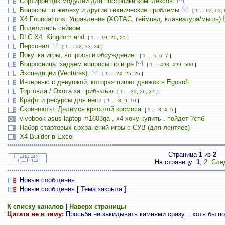
Сортировщик модулей для постройки комплексов.
Вопросы по железу и другие технические проблемы
[
1
...
62
,
63
,
X4 Foundations. Управление (ХОТАС, геймпад, клавиатура/мышь)
Поделитесь сейвом
DLC X4: Kingdom end
[
1
...
19
,
20
,
21
]
Персонал
[
1
...
32
,
33
,
34
]
Покупка игры, вопросы и обсуждение.
[
1
...
5
,
6
,
7
]
Вопросница: задаем вопросы по игре
[
1
...
498
,
499
,
500
]
Экспедиции (Ventures).
[
1
...
24
,
25
,
26
]
Интервью с девушкой, которая пишет движок в Egosoft.
Торговля / Охота за прибылью
[
1
...
35
,
36
,
37
]
Крафт и ресурсы для него
[
1
...
8
,
9
,
10
]
Скриншоты. Делимся красотой космоса
[
1
...
3
,
4
,
5
]
vivobook asus laptop m1603qa , х4 хочу купить . пойдет ?спб
Набор стартовых сохранений игры с СУВ (для лентяев)
X4 Builder в Excel
Страница
1
из
2
На страницу:
1
,
2
Сле
Новые сообщения
Новые сообщения [ Тема закрыта ]
К списку каналов
|
Наверх страницы
Цитата не в тему:
Просьба не закидывать камнями сразу... хотя бы по