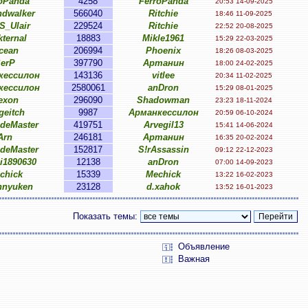
oPanda
4258
FerroPanda
20:53 14-09-2025
dwalker
566040
Ritchie
18:46 11-09-2025
_Ulair
229524
Ritchie
22:52 20-08-2025
kternal
18883
Mikle1961
15:29 22-03-2025
cean
206994
Phoenix
18:26 08-03-2025
erP
397790
Артанин
18:00 24-02-2025
кессилон
143136
vitlee
20:34 11-02-2025
кессилон
2580061
anDron
15:29 08-01-2025
exon
296090
Shadowman
23:23 18-11-2024
geitch
9987
Арманкессилон
20:59 06-10-2024
ideMaster
419751
Arvegil13
15:41 14-06-2024
Arn
246181
Артанин
16:35 20-02-2024
ideMaster
152817
S!rAssassin
09:12 22-12-2023
ei1890630
12138
anDron
07:00 14-09-2023
chick
15339
Mechick
13:22 16-02-2023
hnyuken
23128
d.xahok
13:52 16-01-2023
Показать темы:
Объявление
Важная