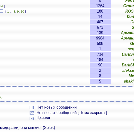
0
Ferr
1264
Groun
64
]
180
ROSS
[
1
...
8
,
9
,
10
]
14
Dar
407
O
673
S
139
Арман
9984
Арман
508
G
1
ser
734
DarkS
184
90
DarkS
2
aleks
8
Me
5
shak
д.
Нет новых сообщений
Нет новых сообщений [ Тема закрыта ]
Ценная
мидорами, они мягкие. (Selek)