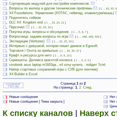
Сортировщик модулей для постройки комплексов.
Вопросы по железу и другие технические проблемы
[
1
...
62
,
63
,
6
X4 Foundations. Управление (ХОТАС, геймпад, клавиатура/мышь)
Поделитесь сейвом
DLC X4: Kingdom end
[
1
...
19
,
20
,
21
]
Персонал
[
1
...
32
,
33
,
34
]
Покупка игры, вопросы и обсуждение.
[
1
...
5
,
6
,
7
]
Вопросница: задаем вопросы по игре
[
1
...
498
,
499
,
500
]
Экспедиции (Ventures).
[
1
...
24
,
25
,
26
]
Интервью с девушкой, которая пишет движок в Egosoft.
Торговля / Охота за прибылью
[
1
...
35
,
36
,
37
]
Крафт и ресурсы для него
[
1
...
8
,
9
,
10
]
Скриншоты. Делимся красотой космоса
[
1
...
3
,
4
,
5
]
vivobook asus laptop m1603qa , х4 хочу купить . пойдет ?спб
Набор стартовых сохранений игры с СУВ (для лентяев)
X4 Builder в Excel
Страница
1
из
2
На страницу:
1
,
2
След.
Новые сообщения
Нет
Новые сообщения [ Тема закрыта ]
Нет 
Цен
К списку каналов
|
Наверх 