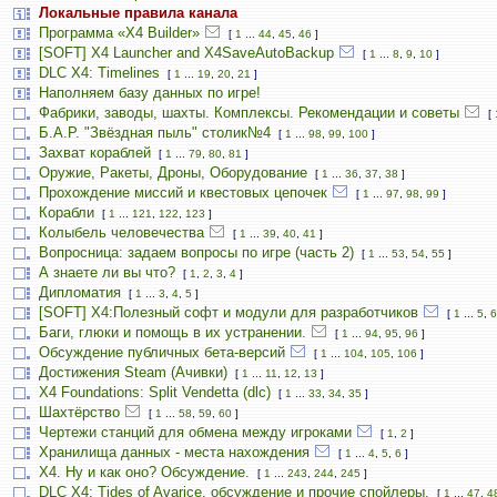
Локальные правила канала
Программа «X4 Builder»
[
1
...
44
,
45
,
46
]
[SOFT] X4 Launcher and X4SaveAutoBackup
[
1
...
8
,
9
,
10
]
DLC X4: Timelines
[
1
...
19
,
20
,
21
]
Наполняем базу данных по игре!
Фабрики, заводы, шахты. Комплексы. Рекомендации и советы
[
Б.А.Р. "Звёздная пыль" столик№4
[
1
...
98
,
99
,
100
]
Захват кораблей
[
1
...
79
,
80
,
81
]
Оружие, Ракеты, Дроны, Оборудование
[
1
...
36
,
37
,
38
]
Прохождение миссий и квестовых цепочек
[
1
...
97
,
98
,
99
]
Корабли
[
1
...
121
,
122
,
123
]
Колыбель человечества
[
1
...
39
,
40
,
41
]
Вопросница: задаем вопросы по игре (часть 2)
[
1
...
53
,
54
,
55
]
А знаете ли вы что?
[
1
,
2
,
3
,
4
]
Дипломатия
[
1
...
3
,
4
,
5
]
[SOFT] X4:Полезный софт и модули для разработчиков
[
1
...
5
,
6
Баги, глюки и помощь в их устранении.
[
1
...
94
,
95
,
96
]
Обсуждение публичных бета-версий
[
1
...
104
,
105
,
106
]
Достижения Steam (Ачивки)
[
1
...
11
,
12
,
13
]
X4 Foundations: Split Vendetta (dlc)
[
1
...
33
,
34
,
35
]
Шахтёрство
[
1
...
58
,
59
,
60
]
Чертежи станций для обмена между игроками
[
1
,
2
]
Хранилища данных - места нахождения
[
1
...
4
,
5
,
6
]
Х4. Ну и как оно? Обсуждение.
[
1
...
243
,
244
,
245
]
DLC X4: Tides of Avarice, обсуждение и прочие спойлеры.
[
1
...
47
,
4