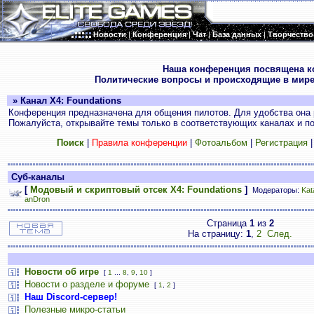
Новости
|
Конференция
|
Чат
|
База данных
|
Творчество
.
Наша конференция посвящена к
Политические вопросы и происходящие в мире
» Канал X4: Foundations
Конференция предназначена для общения пилотов. Для удобства она 
Пожалуйста, открывайте темы только в соответствующих каналах и пос
Поиск
|
Правила конференции
|
Фотоальбом
|
Регистрация
Суб-каналы
[
Модовый и скриптовый отсек X4: Foundations
]
Модераторы:
Kat
anDron
Страница
1
из
2
На страницу:
1
,
2
След.
Новости об игре
[
1
...
8
,
9
,
10
]
Новости о разделе и форуме
[
1
,
2
]
Наш Discord-сервер!
Полезные микро-статьи