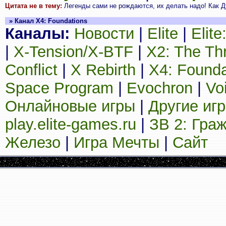
Цитата не в тему:
Легенды сами не рождаются, их делать надо! Как Ду
» Канал X4: Foundations
Каналы:
Новости
|
Elite
|
Elit
|
X-Tension/X-BTF
|
X2: The Th
Conflict
|
X Rebirth
|
X4: Founda
Space Program
|
Evochron
|
Vo
Онлайновые игры
|
Другие иг
play.elite-games.ru
|
ЗВ 2: Гра
Железо
|
Игра Мечты
|
Сайт