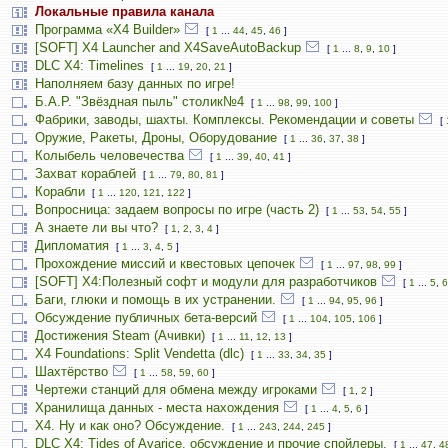
Локальные правила канала
Программа «X4 Builder»
[
1
...
44
,
45
,
46
]
[SOFT] X4 Launcher and X4SaveAutoBackup
[
1
...
8
,
9
,
10
]
DLC X4: Timelines
[
1
...
19
,
20
,
21
]
Наполняем базу данных по игре!
Б.А.Р. "Звёздная пыль" столик№4
[
1
...
98
,
99
,
100
]
Фабрики, заводы, шахты. Комплексы. Рекомендации и советы
[
Оружие, Ракеты, Дроны, Оборудование
[
1
...
36
,
37
,
38
]
Колыбель человечества
[
1
...
39
,
40
,
41
]
Захват кораблей
[
1
...
79
,
80
,
81
]
Корабли
[
1
...
120
,
121
,
122
]
Вопросница: задаем вопросы по игре (часть 2)
[
1
...
53
,
54
,
55
]
А знаете ли вы что?
[
1
,
2
,
3
,
4
]
Дипломатия
[
1
...
3
,
4
,
5
]
Прохождение миссий и квестовых цепочек
[
1
...
97
,
98
,
99
]
[SOFT] X4:Полезный софт и модули для разработчиков
[
1
...
5
,
6
Баги, глюки и помощь в их устранении.
[
1
...
94
,
95
,
96
]
Обсуждение публичных бета-версий
[
1
...
104
,
105
,
106
]
Достижения Steam (Ачивки)
[
1
...
11
,
12
,
13
]
X4 Foundations: Split Vendetta (dlc)
[
1
...
33
,
34
,
35
]
Шахтёрство
[
1
...
58
,
59
,
60
]
Чертежи станций для обмена между игроками
[
1
,
2
]
Хранилища данных - места нахождения
[
1
...
4
,
5
,
6
]
Х4. Ну и как оно? Обсуждение.
[
1
...
243
,
244
,
245
]
DLC X4: Tides of Avarice, обсуждение и прочие спойлеры.
[
1
...
47
,
4