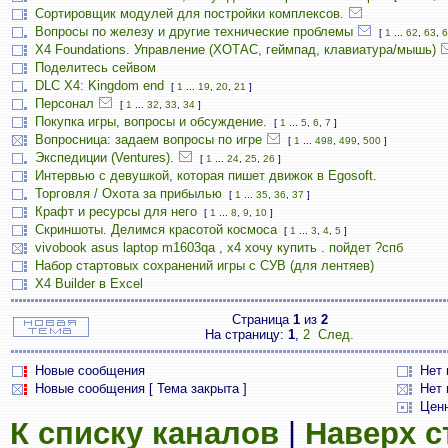
Сортировщик модулей для постройки комплексов.
Вопросы по железу и другие технические проблемы
[
1
...
62
,
63
,
6
X4 Foundations. Управление (ХОТАС, геймпад, клавиатура/мышь)
Поделитесь сейвом
DLC X4: Kingdom end
[
1
...
19
,
20
,
21
]
Персонал
[
1
...
32
,
33
,
34
]
Покупка игры, вопросы и обсуждение.
[
1
...
5
,
6
,
7
]
Вопросница: задаем вопросы по игре
[
1
...
498
,
499
,
500
]
Экспедиции (Ventures).
[
1
...
24
,
25
,
26
]
Интервью с девушкой, которая пишет движок в Egosoft.
Торговля / Охота за прибылью
[
1
...
35
,
36
,
37
]
Крафт и ресурсы для него
[
1
...
8
,
9
,
10
]
Скриншоты. Делимся красотой космоса
[
1
...
3
,
4
,
5
]
vivobook asus laptop m1603qa , х4 хочу купить . пойдет ?спб
Набор стартовых сохранений игры с СУВ (для лентяев)
X4 Builder в Excel
Страница
1
из
2
На страницу:
1
,
2
След.
Новые сообщения
Нет
Новые сообщения [ Тема закрыта ]
Нет 
Цен
К списку каналов
|
Наверх 