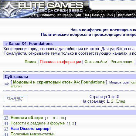
Новости
|
Конференция
|
Чат
|
База данных
|
Творчество
.
Наша конференция посвящена к
Политические вопросы и происходящие в мире
» Канал X4: Foundations
Конференция предназначена для общения пилотов. Для удобства она 
Пожалуйста, открывайте темы только в соответствующих каналах и пос
Поиск
|
Правила конференции
|
Фотоальбом
|
Регистрация
Суб-каналы
[
Модовый и скриптовый отсек X4: Foundations
]
Модераторы:
Kat
anDron
Страница
1
из
2
На страницу:
1
,
2
След.
Новости об игре
[
1
...
8
,
9
,
10
]
Новости о разделе и форуме
[
1
,
2
]
Наш Discord-сервер!
Полезные микро-статьи