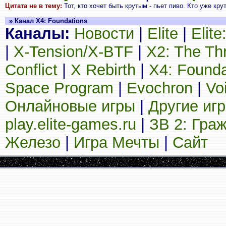
Цитата не в тему:
Тот, кто хочет быть крутым - пьет пиво. Кто уже кру
» Канал X4: Foundations
Каналы:
Новости
|
Elite
|
Elit
|
X-Tension/X-BTF
|
X2: The Th
Conflict
|
X Rebirth
|
X4: Founda
Space Program
|
Evochron
|
Vo
Онлайновые игры
|
Другие иг
play.elite-games.ru
|
ЗВ 2: Гра
Железо
|
Игра Мечты
|
Сайт