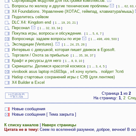
Сортировщик модулей для постройки комплексов.
Вопросы по железу и другие технические проблемы
[
1
...
62
,
63
,
X4 Foundations. Управление (ХОТАС, геймпад, клавиатура/мышь)
Поделитесь сейвом
DLC X4: Kingdom end
[
1
...
19
,
20
,
21
]
Персонал
[
1
...
32
,
33
,
34
]
Покупка игры, вопросы и обсуждение.
[
1
...
5
,
6
,
7
]
Вопросница: задаем вопросы по игре
[
1
...
498
,
499
,
500
]
Экспедиции (Ventures).
[
1
...
24
,
25
,
26
]
Интервью с девушкой, которая пишет движок в Egosoft.
Торговля / Охота за прибылью
[
1
...
35
,
36
,
37
]
Крафт и ресурсы для него
[
1
...
8
,
9
,
10
]
Скриншоты. Делимся красотой космоса
[
1
...
3
,
4
,
5
]
vivobook asus laptop m1603qa , х4 хочу купить . пойдет ?спб
Набор стартовых сохранений игры с СУВ (для лентяев)
X4 Builder в Excel
Страница
1
из
2
На страницу:
1
,
2
Сле
Новые сообщения
Новые сообщения [ Тема закрыта ]
К списку каналов
|
Наверх страницы
Цитата не в тему:
Сеем по вселенной разумное, доброе, вечное! В осн