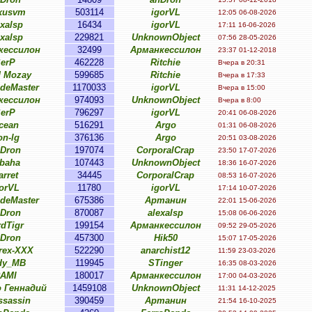
xusvm
503114
igorVL
12:05 06-08-2026
exalsp
16434
igorVL
17:11 16-06-2026
exalsp
229821
UnknownObject
07:56 28-05-2026
кессилон
32499
Арманкессилон
23:37 01-12-2018
erP
462228
Ritchie
Вчера в 20:31
 Mozay
599685
Ritchie
Вчера в 17:33
ideMaster
1170033
igorVL
Вчера в 15:00
кессилон
974093
UnknownObject
Вчера в 8:00
erP
796297
igorVL
20:41 06-08-2026
cean
516291
Argo
01:31 06-08-2026
on-lg
376136
Argo
20:51 03-08-2026
Dron
197074
CorporalCrap
23:50 17-07-2026
baha
107443
UnknownObject
18:36 16-07-2026
arret
34445
CorporalCrap
08:53 16-07-2026
orVL
11780
igorVL
17:14 10-07-2026
ideMaster
675386
Артанин
22:01 15-06-2026
Dron
870087
alexalsp
15:08 06-06-2026
rdTigr
199154
Арманкессилон
09:52 29-05-2026
Dron
457300
Hik50
15:07 17-05-2026
rex-XXX
522290
anarchist12
11:59 23-03-2026
dy_MB
119945
STinger
16:35 08-03-2026
AMI
180017
Арманкессилон
17:00 04-03-2026
 Геннадий
1459108
UnknownObject
11:31 14-12-2025
ssassin
390459
Артанин
21:54 16-10-2025