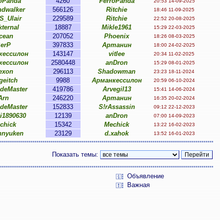
oPanda
4260
FerroPanda
20:53 14-09-2025
dwalker
566126
Ritchie
18:46 11-09-2025
_Ulair
229589
Ritchie
22:52 20-08-2025
kternal
18887
Mikle1961
15:29 22-03-2025
cean
207052
Phoenix
18:26 08-03-2025
erP
397833
Артанин
18:00 24-02-2025
кессилон
143147
vitlee
20:34 11-02-2025
кессилон
2580448
anDron
15:29 08-01-2025
exon
296113
Shadowman
23:23 18-11-2024
geitch
9988
Арманкессилон
20:59 06-10-2024
ideMaster
419786
Arvegil13
15:41 14-06-2024
Arn
246220
Артанин
16:35 20-02-2024
ideMaster
152833
S!rAssassin
09:12 22-12-2023
ei1890630
12139
anDron
07:00 14-09-2023
chick
15342
Mechick
13:22 16-02-2023
hnyuken
23129
d.xahok
13:52 16-01-2023
Показать темы:
Объявление
Важная