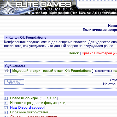
Новости
|
Конференция
|
Чат
|
База данных
|
Творчество
.
Наша
Политические вопр
» Канал X4: Foundations
Конференция предназначена для общения пилотов. Для удобства она 
после того, как убедитесь, что данный вопрос не обсуждался ранее.
Поиск
|
Правила конференци
Суб-каналы
[
Модовый и скриптовый отсек X4: Foundations
]
Модераторы:
Ka
Стр
На стра
Новости об игре
[
1
...
8
,
9
,
10
]
Новости о разделе и форуме
[
1
,
2
]
Наш Discord-сервер!
Полезные микро-статьи
Локальные правила канала