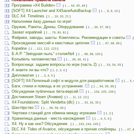
Программа «X4 Builder»
[
1
...
44
,
45
,
46
]
[SOFT] X4 Launcher and X4SaveAutoBackup
[
1
...
8
,
9
,
10
]
DLC X4: Timelines
[
1
...
19
,
20
,
21
]
Наполняем базу данных по игре!
Оружие, Ракеты, Дроны, Оборудование
[
1
...
36
,
37
,
38
]
Захват кораблей
[
1
...
79
,
80
,
81
]
Фабрики, заводы, шахты. Комплексы. Рекомендации и советы
Прохождение миссий и квестовых цепочек
[
1
...
97
,
98
,
99
]
Корабли
[
1
...
121
,
122
,
123
]
Б.А.Р. "Звёздная пыль" столик№4
[
1
...
98
,
99
,
100
]
Колыбель человечества
[
1
...
39
,
40
,
41
]
Вопросница: задаем вопросы по игре (часть 2)
[
1
...
53
,
54
,
55
]
А знаете ли вы что?
[
1
,
2
,
3
,
4
]
Дипломатия
[
1
...
3
,
4
,
5
]
[SOFT] X4:Полезный софт и модули для разработчиков
[
1
...
5
,
Баги, глюки и помощь в их устранении.
[
1
...
94
,
95
,
96
]
Обсуждение публичных бета-версий
[
1
...
104
,
105
,
106
]
Достижения Steam (Ачивки)
[
1
...
11
,
12
,
13
]
X4 Foundations: Split Vendetta (dlc)
[
1
...
33
,
34
,
35
]
Шахтёрство
[
1
...
58
,
59
,
60
]
Чертежи станций для обмена между игроками
[
1
,
2
]
Хранилища данных - места нахождения
[
1
...
4
,
5
,
6
]
Х4. Ну и как оно? Обсуждение.
[
1
...
243
,
244
,
245
]
DLC X4: Tides of Avarice, обсуждение и прочие спойлеры.
[
1
...
47
,