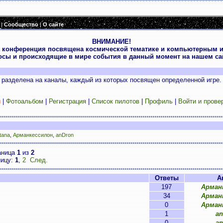
|
Сообщество
|
О сайте
ВНИМАНИЕ!
 конференция посвящена космической тематике и компьютерным и
осы и происходящие в мире события в данный момент на нашем сай
разделена на каналы, каждый из которых посвящен определенной игре.
и
|
Фотоальбом
|
Регистрация
|
Список пилотов
|
Профиль
|
Войти и прове
tana
,
Арманкессилон
,
anDron
аница
1
из
2
ницу:
1
,
2
След.
Ответы
А
197
Арман
34
Арман
0
Арман
1
an
0
an