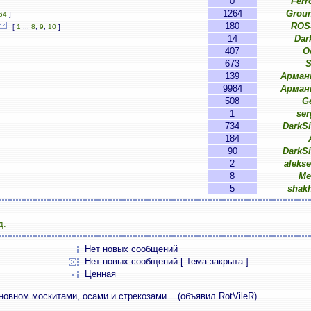
0
Ferr
1264
Groun
64
]
180
ROSS
[
1
...
8
,
9
,
10
]
14
Dar
407
O
673
S
139
Арман
9984
Арман
508
G
1
ser
734
DarkS
184
90
DarkS
2
aleks
8
Me
5
shak
д.
Нет новых сообщений
Нет новых сообщений [ Тема закрыта ]
Ценная
овном москитами, осами и стрекозами... (объявил RotVileR)