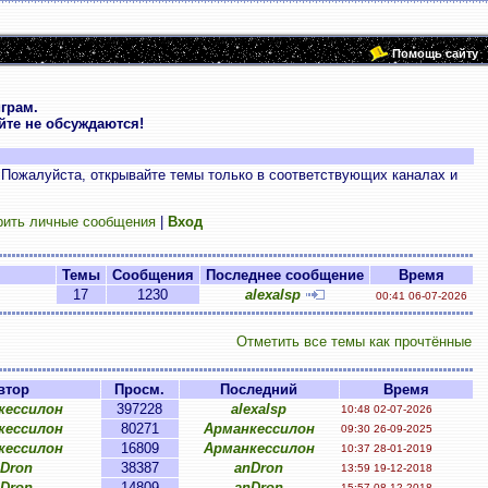
Помощь сайту
грам.
те не обсуждаются!
 Пожалуйста, открывайте темы только в соответствующих каналах и
рить личные сообщения
|
Вход
Темы
Сообщения
Последнее сообщение
Время
17
1230
alexalsp
00:41 06-07-2026
Отметить все темы как прочтённые
втор
Просм.
Последний
Время
кессилон
397228
alexalsp
10:48 02-07-2026
кессилон
80271
Арманкессилон
09:30 26-09-2025
кессилон
16809
Арманкессилон
10:37 28-01-2019
Dron
38387
anDron
13:59 19-12-2018
Dron
14809
anDron
15:57 08-12-2018