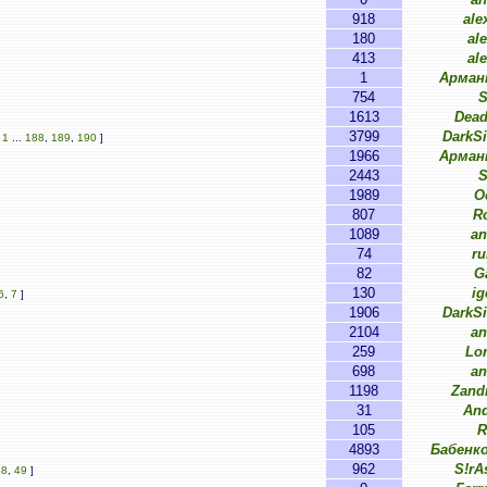
918
ale
180
al
413
al
1
Арман
754
S
1613
Dead
3799
DarkS
[
1
...
188
,
189
,
190
]
1966
Арман
2443
S
1989
O
807
R
1089
an
74
ru
82
G
130
ig
6
,
7
]
1906
DarkS
2104
an
259
Lo
698
an
1198
Zand
31
An
105
R
4893
Бабенко
962
S!rA
48
,
49
]