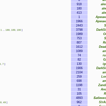
918
ale
180
al
413
al
1
Арман
1966
Арман
2443
S
3798
DarkS
[
1
...
188
,
189
,
190
]
1989
O
753
S
807
R
1612
Dead
1089
an
74
ru
82
G
130
ig
6
,
7
]
1906
DarkS
2104
an
259
Lo
698
an
1198
Zand
31
An
105
R
4893
Бабенко
962
S!rA
48
,
49
]