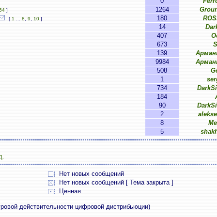
0
Ferr
1264
Groun
64
]
180
ROSS
[
1
...
8
,
9
,
10
]
14
Dar
407
O
673
S
139
Арман
9984
Арман
508
G
1
ser
734
DarkS
184
90
DarkS
2
aleks
8
Me
5
shak
д.
Нет новых сообщений
Нет новых сообщений [ Тема закрыта ]
Ценная
 суровой действительности цифровой дистрибьюции)