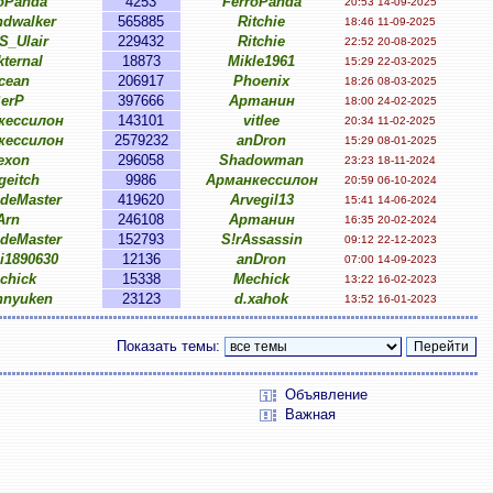
oPanda
4253
FerroPanda
20:53 14-09-2025
dwalker
565885
Ritchie
18:46 11-09-2025
_Ulair
229432
Ritchie
22:52 20-08-2025
kternal
18873
Mikle1961
15:29 22-03-2025
cean
206917
Phoenix
18:26 08-03-2025
erP
397666
Артанин
18:00 24-02-2025
кессилон
143101
vitlee
20:34 11-02-2025
кессилон
2579232
anDron
15:29 08-01-2025
exon
296058
Shadowman
23:23 18-11-2024
geitch
9986
Арманкессилон
20:59 06-10-2024
ideMaster
419620
Arvegil13
15:41 14-06-2024
Arn
246108
Артанин
16:35 20-02-2024
ideMaster
152793
S!rAssassin
09:12 22-12-2023
ei1890630
12136
anDron
07:00 14-09-2023
chick
15338
Mechick
13:22 16-02-2023
hnyuken
23123
d.xahok
13:52 16-01-2023
Показать темы:
Объявление
Важная