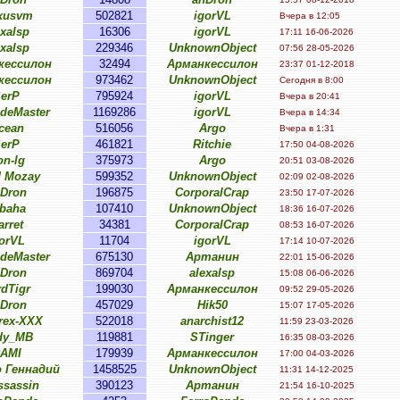
xusvm
502821
igorVL
Вчера в 12:05
exalsp
16306
igorVL
17:11 16-06-2026
exalsp
229346
UnknownObject
07:56 28-05-2026
кессилон
32494
Арманкессилон
23:37 01-12-2018
кессилон
973462
UnknownObject
Сегодня в 8:00
erP
795924
igorVL
Вчера в 20:41
ideMaster
1169286
igorVL
Вчера в 14:34
cean
516056
Argo
Вчера в 1:31
erP
461821
Ritchie
17:50 04-08-2026
on-lg
375973
Argo
20:51 03-08-2026
 Mozay
599352
UnknownObject
02:09 02-08-2026
Dron
196875
CorporalCrap
23:50 17-07-2026
baha
107410
UnknownObject
18:36 16-07-2026
arret
34381
CorporalCrap
08:53 16-07-2026
orVL
11704
igorVL
17:14 10-07-2026
ideMaster
675130
Артанин
22:01 15-06-2026
Dron
869704
alexalsp
15:08 06-06-2026
rdTigr
199030
Арманкессилон
09:52 29-05-2026
Dron
457029
Hik50
15:07 17-05-2026
rex-XXX
522018
anarchist12
11:59 23-03-2026
dy_MB
119881
STinger
16:35 08-03-2026
AMI
179939
Арманкессилон
17:00 04-03-2026
 Геннадий
1458525
UnknownObject
11:31 14-12-2025
ssassin
390123
Артанин
21:54 16-10-2025