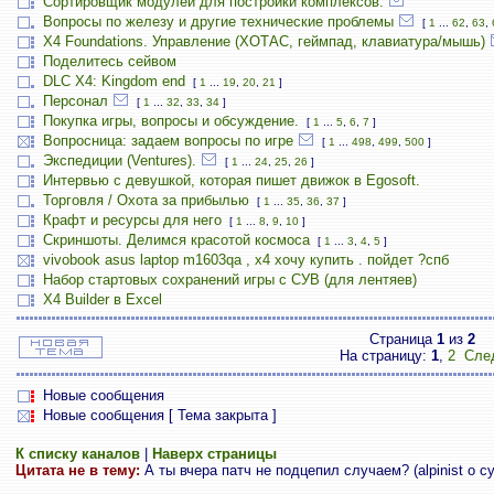
Сортировщик модулей для постройки комплексов.
Вопросы по железу и другие технические проблемы
[
1
...
62
,
63
,
X4 Foundations. Управление (ХОТАС, геймпад, клавиатура/мышь)
Поделитесь сейвом
DLC X4: Kingdom end
[
1
...
19
,
20
,
21
]
Персонал
[
1
...
32
,
33
,
34
]
Покупка игры, вопросы и обсуждение.
[
1
...
5
,
6
,
7
]
Вопросница: задаем вопросы по игре
[
1
...
498
,
499
,
500
]
Экспедиции (Ventures).
[
1
...
24
,
25
,
26
]
Интервью с девушкой, которая пишет движок в Egosoft.
Торговля / Охота за прибылью
[
1
...
35
,
36
,
37
]
Крафт и ресурсы для него
[
1
...
8
,
9
,
10
]
Скриншоты. Делимся красотой космоса
[
1
...
3
,
4
,
5
]
vivobook asus laptop m1603qa , х4 хочу купить . пойдет ?спб
Набор стартовых сохранений игры с СУВ (для лентяев)
X4 Builder в Excel
Страница
1
из
2
На страницу:
1
,
2
Сле
Новые сообщения
Новые сообщения [ Тема закрыта ]
К списку каналов
|
Наверх страницы
Цитата не в тему:
А ты вчера патч не подцепил случаем? (alpinist о