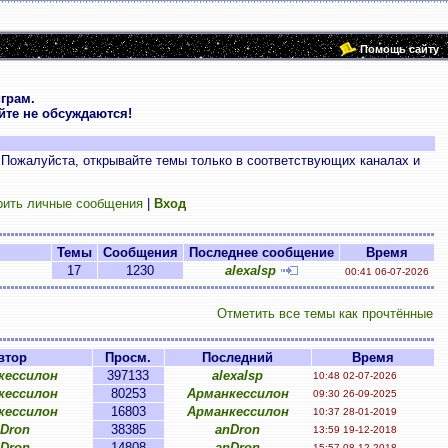
Помощь сайту
грам.
те не обсуждаются!
 Пожалуйста, открывайте темы только в соответствующих каналах и
рить личные сообщения
|
Вход
Темы
Сообщения
Последнее сообщение
Время
17
1230
alexalsp
00:41 06-07-2026
Отметить все темы как прочтённые
втор
Просм.
Последний
Время
кессилон
397133
alexalsp
10:48 02-07-2026
кессилон
80253
Арманкессилон
09:30 26-09-2025
кессилон
16803
Арманкессилон
10:37 28-01-2019
Dron
38385
anDron
13:59 19-12-2018
Dron
14808
anDron
15:57 08-12-2018