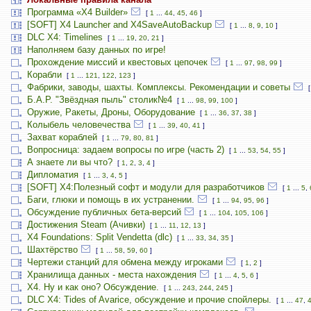
Программа «X4 Builder»
[
1
...
44
,
45
,
46
]
[SOFT] X4 Launcher and X4SaveAutoBackup
[
1
...
8
,
9
,
10
]
DLC X4: Timelines
[
1
...
19
,
20
,
21
]
Наполняем базу данных по игре!
Прохождение миссий и квестовых цепочек
[
1
...
97
,
98
,
99
]
Корабли
[
1
...
121
,
122
,
123
]
Фабрики, заводы, шахты. Комплексы. Рекомендации и советы
Б.А.Р. "Звёздная пыль" столик№4
[
1
...
98
,
99
,
100
]
Оружие, Ракеты, Дроны, Оборудование
[
1
...
36
,
37
,
38
]
Колыбель человечества
[
1
...
39
,
40
,
41
]
Захват кораблей
[
1
...
79
,
80
,
81
]
Вопросница: задаем вопросы по игре (часть 2)
[
1
...
53
,
54
,
55
]
А знаете ли вы что?
[
1
,
2
,
3
,
4
]
Дипломатия
[
1
...
3
,
4
,
5
]
[SOFT] X4:Полезный софт и модули для разработчиков
[
1
...
5
,
Баги, глюки и помощь в их устранении.
[
1
...
94
,
95
,
96
]
Обсуждение публичных бета-версий
[
1
...
104
,
105
,
106
]
Достижения Steam (Ачивки)
[
1
...
11
,
12
,
13
]
X4 Foundations: Split Vendetta (dlc)
[
1
...
33
,
34
,
35
]
Шахтёрство
[
1
...
58
,
59
,
60
]
Чертежи станций для обмена между игроками
[
1
,
2
]
Хранилища данных - места нахождения
[
1
...
4
,
5
,
6
]
Х4. Ну и как оно? Обсуждение.
[
1
...
243
,
244
,
245
]
DLC X4: Tides of Avarice, обсуждение и прочие спойлеры.
[
1
...
47
,