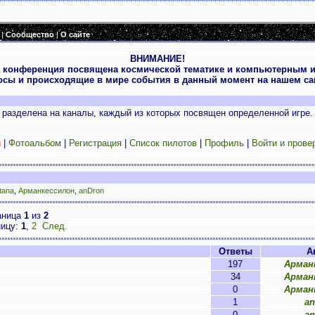
|
Сообщество
|
О сайте
ВНИМАНИЕ!
 конференция посвящена космической тематике и компьютерным и
осы и происходящие в мире события в данный момент на нашем сай
разделена на каналы, каждый из которых посвящен определенной игре.
и
|
Фотоальбом
|
Регистрация
|
Список пилотов
|
Профиль
|
Войти и прове
tana
,
Арманкессилон
,
anDron
аница
1
из
2
ницу:
1
,
2
След.
Ответы
А
197
Арман
34
Арман
0
Арман
1
an
0
an