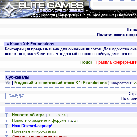
Новости
|
Конференция
|
Чат
|
База данных
|
Творчество
.
Наша
Политические вопр
» Канал X4: Foundations
Конференция предназначена для общения пилотов. Для удобства она 
после того, как убедитесь, что данный вопрос не обсуждался ранее.
Поиск
|
Правила конференци
Суб-каналы
[
Модовый и скриптовый отсек X4: Foundations
]
Модераторы:
Ka
Стр
На стра
Новости об игре
[
1
...
8
,
9
,
10
]
Новости о разделе и форуме
[
1
,
2
]
Наш Discord-сервер!
Полезные микро-статьи
Локальные правила канала