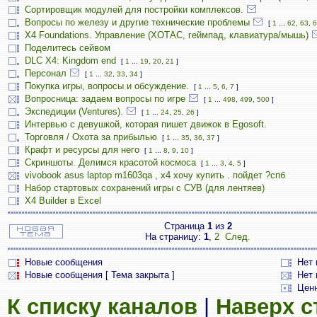
Сортировщик модулей для постройки комплексов.
Вопросы по железу и другие технические проблемы
[
1
...
62
,
63
,
6
X4 Foundations. Управление (ХОТАС, геймпад, клавиатура/мышь)
Поделитесь сейвом
DLC X4: Kingdom end
[
1
...
19
,
20
,
21
]
Персонал
[
1
...
32
,
33
,
34
]
Покупка игры, вопросы и обсуждение.
[
1
...
5
,
6
,
7
]
Вопросница: задаем вопросы по игре
[
1
...
498
,
499
,
500
]
Экспедиции (Ventures).
[
1
...
24
,
25
,
26
]
Интервью с девушкой, которая пишет движок в Egosoft.
Торговля / Охота за прибылью
[
1
...
35
,
36
,
37
]
Крафт и ресурсы для него
[
1
...
8
,
9
,
10
]
Скриншоты. Делимся красотой космоса
[
1
...
3
,
4
,
5
]
vivobook asus laptop m1603qa , х4 хочу купить . пойдет ?спб
Набор стартовых сохранений игры с СУВ (для лентяев)
X4 Builder в Excel
Страница
1
из
2
На страницу:
1
,
2
След.
Новые сообщения
Нет
Новые сообщения [ Тема закрыта ]
Нет 
Цен
К списку каналов
|
Наверх 