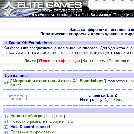
Новости
|
Конференция
|
Чат
|
База данных
|
Творчество
.
Наша конференция посвящена к
Политические вопросы и происходящие в мире
» Канал X4: Foundations
Конференция предназначена для общения пилотов. Для удобства она 
Пожалуйста, открывайте темы только в соответствующих каналах и пос
Поиск
|
Правила конференции
|
Фотоальбом
|
Регистрация
Суб-каналы
[
Модовый и скриптовый отсек X4: Foundations
]
Модераторы:
Kat
anDron
Страница
1
из
2
На страницу:
1
,
2
След.
Новости об игре
[
1
...
8
,
9
,
10
]
Новости о разделе и форуме
[
1
,
2
]
Наш Discord-сервер!
Полезные микро-статьи