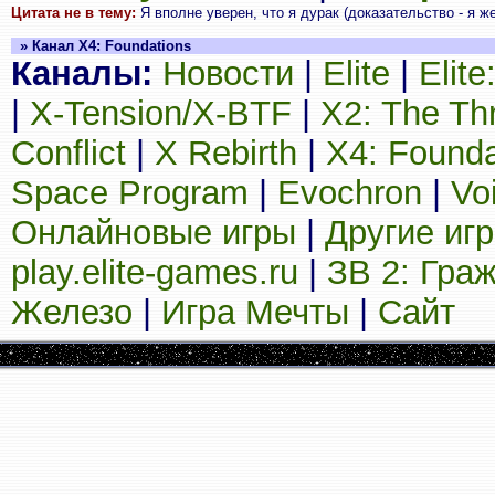
Цитата не в тему:
Я вполне уверен, что я дурак (доказательство - я жен
» Канал X4: Foundations
Каналы:
Новости
|
Elite
|
Elit
|
X-Tension/X-BTF
|
X2: The Th
Conflict
|
X Rebirth
|
X4: Founda
Space Program
|
Evochron
|
Vo
Онлайновые игры
|
Другие иг
play.elite-games.ru
|
ЗВ 2: Гра
Железо
|
Игра Мечты
|
Сайт