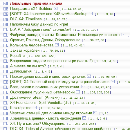
Локальные правила канала
Программа «X4 Builder»
[
1
...
44
,
45
,
46
]
[SOFT] X4 Launcher and X4SaveAutoBackup
[
1
...
8
,
9
,
10
]
DLC X4: Timelines
[
1
...
19
,
20
,
21
]
Наполняем базу данных по игре!
Б.А.Р. "Звёздная пыль" столик№4
[
1
...
98
,
99
,
100
]
Фабрики, заводы, шахты. Комплексы. Рекомендации и советы
[
Оружие, Ракеты, Дроны, Оборудование
[
1
...
36
,
37
,
38
]
Колыбель человечества
[
1
...
39
,
40
,
41
]
Захват кораблей
[
1
...
79
,
80
,
81
]
Корабли
[
1
...
120
,
121
,
122
]
Вопросница: задаем вопросы по игре (часть 2)
[
1
...
53
,
54
,
55
]
А знаете ли вы что?
[
1
,
2
,
3
,
4
]
Дипломатия
[
1
...
3
,
4
,
5
]
Прохождение миссий и квестовых цепочек
[
1
...
97
,
98
,
99
]
[SOFT] X4:Полезный софт и модули для разработчиков
[
1
...
5
,
6
Баги, глюки и помощь в их устранении.
[
1
...
94
,
95
,
96
]
Обсуждение публичных бета-версий
[
1
...
104
,
105
,
106
]
Достижения Steam (Ачивки)
[
1
...
11
,
12
,
13
]
X4 Foundations: Split Vendetta (dlc)
[
1
...
33
,
34
,
35
]
Шахтёрство
[
1
...
58
,
59
,
60
]
Чертежи станций для обмена между игроками
[
1
,
2
]
Хранилища данных - места нахождения
[
1
...
4
,
5
,
6
]
Х4. Ну и как оно? Обсуждение.
[
1
...
243
,
244
,
245
]
DLC X4: Tides of Avarice, обсуждение и прочие спойлеры.
[
1
...
47
,
4