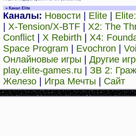
» Канал Elite
Каналы:
Новости
|
Elite
|
Elit
|
X-Tension/X-BTF
|
X2: The Th
Conflict
|
X Rebirth
|
X4: Founda
Space Program
|
Evochron
|
Vo
Онлайновые игры
|
Другие иг
play.elite-games.ru
|
ЗВ 2: Гра
Железо
|
Игра Мечты
|
Сайт