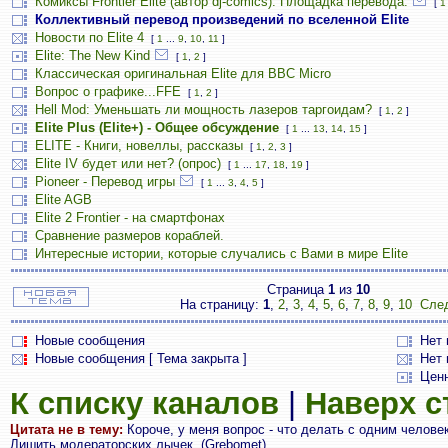
Комиксы Frontier Elite (автор dj-comics). Площадка перевода.
[
1
Коллективный перевод произведений по вселенной Elite
Новости по Elite 4
[
1
...
9
,
10
,
11
]
Elite: The New Kind
[
1
,
2
]
Классическая оригинальная Elite для BBC Micro
Вопрос о графике...FFE
[
1
,
2
]
Hell Mod: Уменьшать ли мощность лазеров таргоидам?
[
1
,
2
]
Elite Plus (Elite+) - Общее обсуждение
[
1
...
13
,
14
,
15
]
ELITE - Книги, новеллы, рассказы
[
1
,
2
,
3
]
Elite IV будет или нет? (опрос)
[
1
...
17
,
18
,
19
]
Pioneer - Перевод игры
[
1
...
3
,
4
,
5
]
Elite AGB
Elite 2 Frontier - на смартфонах
Сравнение размеров кораблей.
Интересные истории, которые случались с Вами в мире Elite
Страница
1
из
10
На страницу:
1
,
2
,
3
,
4
,
5
,
6
,
7
,
8
,
9
,
10
Сле
Новые сообщения
Нет
Новые сообщения [ Тема закрыта ]
Нет 
Цен
К списку каналов
|
Наверх 
Цитата не в тему:
Короче, у меня вопрос - что делать с одним челове
Лишить модераторских лычек. (Grebomet)