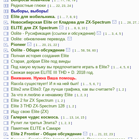
[
1
...
77
,
78
,
79
]
Редкостные глюки
[
1
...
22
,
23
,
24
]
Выборы, выборы!
Elite для мобильника.
[
1
...
7
,
8
,
9
]
Новосибирская Elite от Кладова для ZX-Spectrum
[
1
...
26
,
27
,
ELITE для ZX Spectrum
[
1
...
8
,
9
,
10
]
Oolite - Русификация (ссылки и обсуждение)
[
1
...
3
,
4
,
5
]
Oolite: обновление перевода.
Pioneer
[
1
...
20
,
21
,
22
]
Oolite - Общее обсуждение
[
1
...
58
,
59
,
60
]
Полная история создания Elite
Старая, добрая Elite под винды
Под какую музыку вы предпочитаете играть в Elite?
[
1
...
4
,
5
,
6
]
Свежая версия ELITE III THD + D. 2018 год.
Внимание. Нужна Ваша помощь.
Raxxla существует! И я на ней был!
[
1
...
5
,
6
,
7
]
Elite2 или Elite3: Где лучше графика, как вы считаете?
[
1
,
2
]
За что я люблю и ненавижу Elite
[
1
,
2
,
3
]
Elite 2 for ZX Spectrum
[
1
,
2
]
Elite 3 THD ZX-Spectrum 128
[
1
,
2
]
Ищу свою Elite (ZX)
Галерея чудес космоса.
[
1
...
13
,
14
,
15
]
Рулит ли третья Элита?
[
1
,
2
,
3
]
Памятник ELITE в Самаре
Elite 2 Frontier - Общее обсуждение
[
1
...
21
,
22
,
23
]