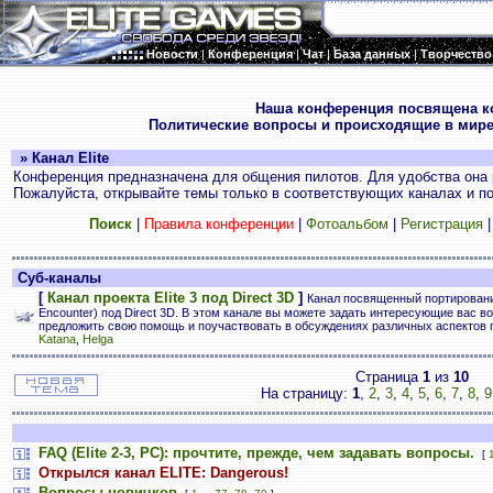
Новости
|
Конференция
|
Чат
|
База данных
|
Творчество
.
Наша конференция посвящена к
Политические вопросы и происходящие в мире
» Канал Elite
Конференция предназначена для общения пилотов. Для удобства она 
Пожалуйста, открывайте темы только в соответствующих каналах и пос
Поиск
|
Правила конференции
|
Фотоальбом
|
Регистрация
Суб-каналы
[
Канал проекта Elite 3 под Direct 3D
]
Канал посвященный портированию E
Encounter) под Direct 3D. В этом канале вы можете задать интересующие вас во
предложить свою помощь и поучаствовать в обсуждениях различных аспектов 
Katana
,
Helga
Страница
1
из
10
На страницу:
1
,
2
,
3
,
4
,
5
,
6
,
7
,
8
,
9
FAQ (Elite 2-3, PC): прочтите, прежде, чем задавать вопросы.
[
Открылся канал ELITE: Dangerous!
Вопросы новичков