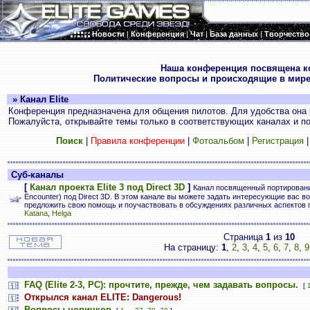
Новости
|
Конференция
|
Чат
|
База данных
|
Творчество
.
Наша конференция посвящена к
Политические вопросы и происходящие в мире
» Канал Elite
Конференция предназначена для общения пилотов. Для удобства она 
Пожалуйста, открывайте темы только в соответствующих каналах и пос
Поиск
|
Правила конференции
|
Фотоальбом
|
Регистрация
Суб-каналы
[
Канал проекта Elite 3 под Direct 3D
]
Канал посвященный портированию E
Encounter) под Direct 3D. В этом канале вы можете задать интересующие вас во
предложить свою помощь и поучаствовать в обсуждениях различных аспектов 
Katana
,
Helga
Страница
1
из
10
На страницу:
1
,
2
,
3
,
4
,
5
,
6
,
7
,
8
,
9
FAQ (Elite 2-3, PC): прочтите, прежде, чем задавать вопросы.
[
Открылся канал ELITE: Dangerous!
Вопросы новичков