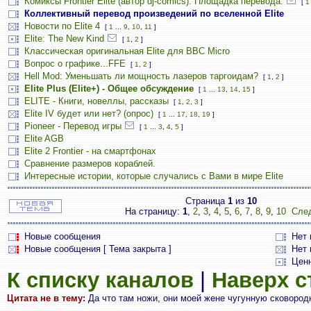
Комиксы Frontier Elite (автор dj-comics). Площадка перевода.
[
1
Коллективный перевод произведений по вселенной Elite
Новости по Elite 4
[
1
...
9
,
10
,
11
]
Elite: The New Kind
[
1
,
2
]
Классическая оригинальная Elite для BBC Micro
Вопрос о графике...FFE
[
1
,
2
]
Hell Mod: Уменьшать ли мощность лазеров таргоидам?
[
1
,
2
]
Elite Plus (Elite+) - Общее обсуждение
[
1
...
13
,
14
,
15
]
ELITE - Книги, новеллы, рассказы
[
1
,
2
,
3
]
Elite IV будет или нет? (опрос)
[
1
...
17
,
18
,
19
]
Pioneer - Перевод игры
[
1
...
3
,
4
,
5
]
Elite AGB
Elite 2 Frontier - на смартфонах
Сравнение размеров кораблей.
Интересные истории, которые случались с Вами в мире Elite
Страница
1
из
10
На страницу:
1
,
2
,
3
,
4
,
5
,
6
,
7
,
8
,
9
,
10
Сле
Новые сообщения
Нет
Новые сообщения [ Тема закрыта ]
Нет 
Цен
К списку каналов
|
Наверх 
Цитата не в тему:
Да что там ножи, они моей жене чугунную сковород