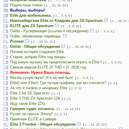
[
1
...
77
,
78
,
79
]
Редкостные глюки
[
1
...
22
,
23
,
24
]
Выборы, выборы!
Elite для мобильника.
[
1
...
7
,
8
,
9
]
Новосибирская Elite от Кладова для ZX-Spectrum
[
1
...
26
,
27
,
ELITE для ZX Spectrum
[
1
...
8
,
9
,
10
]
Oolite - Русификация (ссылки и обсуждение)
[
1
...
3
,
4
,
5
]
Oolite: обновление перевода.
Pioneer
[
1
...
20
,
21
,
22
]
Oolite - Общее обсуждение
[
1
...
58
,
59
,
60
]
Полная история создания Elite
Старая, добрая Elite под винды
Под какую музыку вы предпочитаете играть в Elite?
[
1
...
4
,
5
,
6
]
Свежая версия ELITE III THD + D. 2018 год.
Внимание. Нужна Ваша помощь.
Raxxla существует! И я на ней был!
[
1
...
5
,
6
,
7
]
Elite2 или Elite3: Где лучше графика, как вы считаете?
[
1
,
2
]
За что я люблю и ненавижу Elite
[
1
,
2
,
3
]
Elite 2 for ZX Spectrum
[
1
,
2
]
Elite 3 THD ZX-Spectrum 128
[
1
,
2
]
Ищу свою Elite (ZX)
Галерея чудес космоса.
[
1
...
13
,
14
,
15
]
Рулит ли третья Элита?
[
1
,
2
,
3
]
Памятник ELITE в Самаре
Elite 2 Frontier - Общее обсуждение
[
1
...
21
,
22
,
23
]