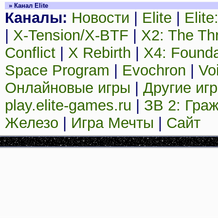
» Канал Elite
Каналы:
Новости
|
Elite
|
Elit
|
X-Tension/X-BTF
|
X2: The Th
Conflict
|
X Rebirth
|
X4: Founda
Space Program
|
Evochron
|
Vo
Онлайновые игры
|
Другие иг
play.elite-games.ru
|
ЗВ 2: Гра
Железо
|
Игра Мечты
|
Сайт