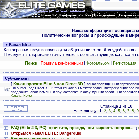
Новости
|
Конференция
|
Чат
|
База данных
|
Творчество
.
Наша конференция посвящена к
Политические вопросы и происходящие в мире
» Канал Elite
Конференция предназначена для общения пилотов. Для удобства она 
Пожалуйста, открывайте темы только в соответствующих каналах и пос
Поиск
|
Правила конференции
|
Фотоальбом
|
Регистрация
Суб-каналы
[
Канал проекта Elite 3 под Direct 3D
]
Канал посвященный портированию E
Encounter) под Direct 3D. В этом канале вы можете задать интересующие вас во
предложить свою помощь и поучаствовать в обсуждениях различных аспектов 
Katana
,
Helga
Страница
1
из
10
На страницу:
1
,
2
,
3
,
4
,
5
,
6
,
7
,
8
,
9
FAQ (Elite 2-3, PC): прочтите, прежде, чем задавать вопросы.
[
Открылся канал ELITE: Dangerous!
Вопросы новичков