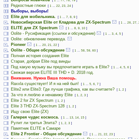
[
1
...
77
,
78
,
79
]
Редкостные глюки
[
1
...
22
,
23
,
24
]
Выборы, выборы!
Elite для мобильника.
[
1
...
7
,
8
,
9
]
Новосибирская Elite от Кладова для ZX-Spectrum
[
1
...
26
,
27
,
ELITE для ZX Spectrum
[
1
...
8
,
9
,
10
]
Oolite - Русификация (ссылки и обсуждение)
[
1
...
3
,
4
,
5
]
Oolite: обновление перевода.
Pioneer
[
1
...
20
,
21
,
22
]
Oolite - Общее обсуждение
[
1
...
58
,
59
,
60
]
Полная история создания Elite
Старая, добрая Elite под винды
Под какую музыку вы предпочитаете играть в Elite?
[
1
...
4
,
5
,
6
]
Свежая версия ELITE III THD + D. 2018 год.
Внимание. Нужна Ваша помощь.
Raxxla существует! И я на ней был!
[
1
...
5
,
6
,
7
]
Elite2 или Elite3: Где лучше графика, как вы считаете?
[
1
,
2
]
За что я люблю и ненавижу Elite
[
1
,
2
,
3
]
Elite 2 for ZX Spectrum
[
1
,
2
]
Elite 3 THD ZX-Spectrum 128
[
1
,
2
]
Ищу свою Elite (ZX)
Галерея чудес космоса.
[
1
...
13
,
14
,
15
]
Рулит ли третья Элита?
[
1
,
2
,
3
]
Памятник ELITE в Самаре
Elite 2 Frontier - Общее обсуждение
[
1
...
21
,
22
,
23
]