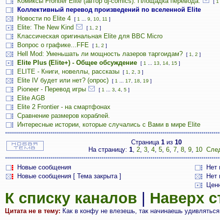
Комиксы Frontier Elite (автор dj-comics). Площадка перевода.
[
1
Коллективный перевод произведений по вселенной Elite
Новости по Elite 4
[
1
...
9
,
10
,
11
]
Elite: The New Kind
[
1
,
2
]
Классическая оригинальная Elite для BBC Micro
Вопрос о графике...FFE
[
1
,
2
]
Hell Mod: Уменьшать ли мощность лазеров таргоидам?
[
1
,
2
]
Elite Plus (Elite+) - Общее обсуждение
[
1
...
13
,
14
,
15
]
ELITE - Книги, новеллы, рассказы
[
1
,
2
,
3
]
Elite IV будет или нет? (опрос)
[
1
...
17
,
18
,
19
]
Pioneer - Перевод игры
[
1
...
3
,
4
,
5
]
Elite AGB
Elite 2 Frontier - на смартфонах
Сравнение размеров кораблей.
Интересные истории, которые случались с Вами в мире Elite
Страница
1
из
10
На страницу:
1
,
2
,
3
,
4
,
5
,
6
,
7
,
8
,
9
,
10
Сле
Новые сообщения
Нет
Новые сообщения [ Тема закрыта ]
Нет 
Цен
К списку каналов
|
Наверх 
Цитата не в тему:
Как в конфу не влезешь, так начинаешь удивляться.