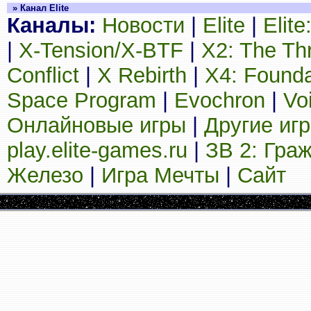
» Канал Elite
Каналы:
Новости
|
Elite
|
Elit
|
X-Tension/X-BTF
|
X2: The Th
Conflict
|
X Rebirth
|
X4: Founda
Space Program
|
Evochron
|
Vo
Онлайновые игры
|
Другие иг
play.elite-games.ru
|
ЗВ 2: Гра
Железо
|
Игра Мечты
|
Сайт