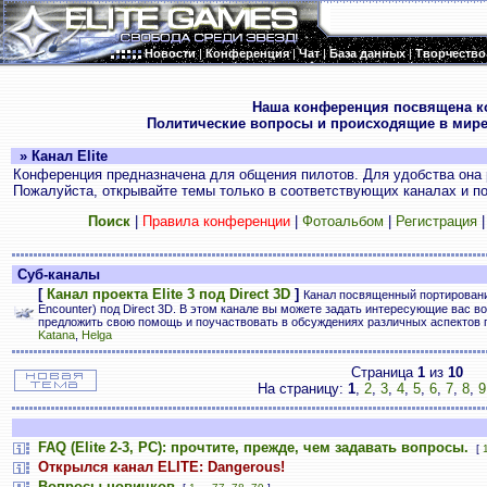
Новости
|
Конференция
|
Чат
|
База данных
|
Творчество
.
Наша конференция посвящена к
Политические вопросы и происходящие в мире
» Канал Elite
Конференция предназначена для общения пилотов. Для удобства она 
Пожалуйста, открывайте темы только в соответствующих каналах и пос
Поиск
|
Правила конференции
|
Фотоальбом
|
Регистрация
Суб-каналы
[
Канал проекта Elite 3 под Direct 3D
]
Канал посвященный портированию E
Encounter) под Direct 3D. В этом канале вы можете задать интересующие вас во
предложить свою помощь и поучаствовать в обсуждениях различных аспектов 
Katana
,
Helga
Страница
1
из
10
На страницу:
1
,
2
,
3
,
4
,
5
,
6
,
7
,
8
,
9
FAQ (Elite 2-3, PC): прочтите, прежде, чем задавать вопросы.
[
Открылся канал ELITE: Dangerous!
Вопросы новичков