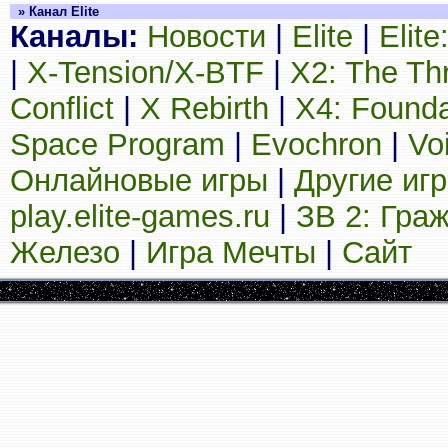
» Канал Elite
Каналы:
Новости
|
Elite
|
Elit
|
X-Tension/X-BTF
|
X2: The Th
Conflict
|
X Rebirth
|
X4: Founda
Space Program
|
Evochron
|
Vo
Онлайновые игры
|
Другие иг
play.elite-games.ru
|
ЗВ 2: Гра
Железо
|
Игра Мечты
|
Сайт