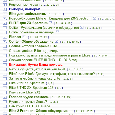
[
1
...
77
,
78
,
79
]
Редкостные глюки
[
1
...
22
,
23
,
24
]
Выборы, выборы!
Elite для мобильника.
[
1
...
7
,
8
,
9
]
Новосибирская Elite от Кладова для ZX-Spectrum
[
1
...
26
,
27
,
ELITE для ZX Spectrum
[
1
...
8
,
9
,
10
]
Oolite - Русификация (ссылки и обсуждение)
[
1
...
3
,
4
,
5
]
Oolite: обновление перевода.
Pioneer
[
1
...
20
,
21
,
22
]
Oolite - Общее обсуждение
[
1
...
58
,
59
,
60
]
Полная история создания Elite
Старая, добрая Elite под винды
Под какую музыку вы предпочитаете играть в Elite?
[
1
...
4
,
5
,
6
]
Свежая версия ELITE III THD + D. 2018 год.
Внимание. Нужна Ваша помощь.
Raxxla существует! И я на ней был!
[
1
...
5
,
6
,
7
]
Elite2 или Elite3: Где лучше графика, как вы считаете?
[
1
,
2
]
За что я люблю и ненавижу Elite
[
1
,
2
,
3
]
Elite 2 for ZX Spectrum
[
1
,
2
]
Elite 3 THD ZX-Spectrum 128
[
1
,
2
]
Ищу свою Elite (ZX)
Галерея чудес космоса.
[
1
...
13
,
14
,
15
]
Рулит ли третья Элита?
[
1
,
2
,
3
]
Памятник ELITE в Самаре
Elite 2 Frontier - Общее обсуждение
[
1
...
21
,
22
,
23
]