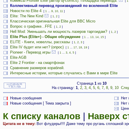
Комиксы Frontier Elite (автор dj-comics). Площадка перевода.
[
1
Коллективный перевод произведений по вселенной Elite
Новости по Elite 4
[
1
...
9
,
10
,
11
]
Elite: The New Kind
[
1
,
2
]
Классическая оригинальная Elite для BBC Micro
Вопрос о графике...FFE
[
1
,
2
]
Hell Mod: Уменьшать ли мощность лазеров таргоидам?
[
1
,
2
]
Elite Plus (Elite+) - Общее обсуждение
[
1
...
13
,
14
,
15
]
ELITE - Книги, новеллы, рассказы
[
1
,
2
,
3
]
Elite IV будет или нет? (опрос)
[
1
...
17
,
18
,
19
]
Pioneer - Перевод игры
[
1
...
3
,
4
,
5
]
Elite AGB
Elite 2 Frontier - на смартфонах
Сравнение размеров кораблей.
Интересные истории, которые случались с Вами в мире Elite
Страница
1
из
10
На страницу:
1
,
2
,
3
,
4
,
5
,
6
,
7
,
8
,
9
,
10
Сле
Новые сообщения
Нет
Новые сообщения [ Тема закрыта ]
Нет 
Цен
К списку каналов
|
Наверх 
Цитата не в тему:
Вот флудеры!!!! Даже тему про ругань сплошной эр