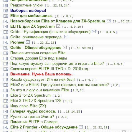
[
1
...
77
,
78
,
79
]
Редкостные глюки
[
1
...
22
,
23
,
24
]
Выборы, выборы!
Elite для мобильника.
[
1
...
7
,
8
,
9
]
Новосибирская Elite от Кладова для ZX-Spectrum
[
1
...
26
,
27
,
ELITE для ZX Spectrum
[
1
...
8
,
9
,
10
]
Oolite - Русификация (ссылки и обсуждение)
[
1
...
3
,
4
,
5
]
Oolite: обновление перевода.
Pioneer
[
1
...
20
,
21
,
22
]
Oolite - Общее обсуждение
[
1
...
58
,
59
,
60
]
Полная история создания Elite
Старая, добрая Elite под винды
Под какую музыку вы предпочитаете играть в Elite?
[
1
...
4
,
5
,
6
]
Свежая версия ELITE III THD + D. 2018 год.
Внимание. Нужна Ваша помощь.
Raxxla существует! И я на ней был!
[
1
...
5
,
6
,
7
]
Elite2 или Elite3: Где лучше графика, как вы считаете?
[
1
,
2
]
За что я люблю и ненавижу Elite
[
1
,
2
,
3
]
Elite 2 for ZX Spectrum
[
1
,
2
]
Elite 3 THD ZX-Spectrum 128
[
1
,
2
]
Ищу свою Elite (ZX)
Галерея чудес космоса.
[
1
...
13
,
14
,
15
]
Рулит ли третья Элита?
[
1
,
2
,
3
]
Памятник ELITE в Самаре
Elite 2 Frontier - Общее обсуждение
[
1
...
21
,
22
,
23
]