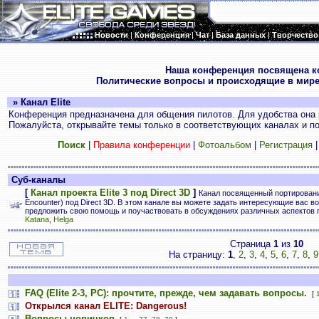
Новости
|
Конференция
|
Чат
|
База данных
|
Творчество
.
Наша конференция посвящена к
Политические вопросы и происходящие в мире
» Канал Elite
Конференция предназначена для общения пилотов. Для удобства она 
Пожалуйста, открывайте темы только в соответствующих каналах и пос
Поиск
|
Правила конференции
|
Фотоальбом
|
Регистрация
Суб-каналы
[
Канал проекта Elite 3 под Direct 3D
]
Канал посвященный портированию E
Encounter) под Direct 3D. В этом канале вы можете задать интересующие вас во
предложить свою помощь и поучаствовать в обсуждениях различных аспектов 
Katana
,
Helga
Страница
1
из
10
На страницу:
1
,
2
,
3
,
4
,
5
,
6
,
7
,
8
,
9
FAQ (Elite 2-3, PC): прочтите, прежде, чем задавать вопросы.
[
Открылся канал ELITE: Dangerous!
Вопросы новичков