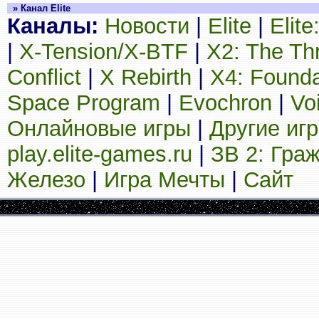
» Канал Elite
Каналы:
Новости
|
Elite
|
Elit
|
X-Tension/X-BTF
|
X2: The Th
Conflict
|
X Rebirth
|
X4: Founda
Space Program
|
Evochron
|
Vo
Онлайновые игры
|
Другие иг
play.elite-games.ru
|
ЗВ 2: Гра
Железо
|
Игра Мечты
|
Сайт