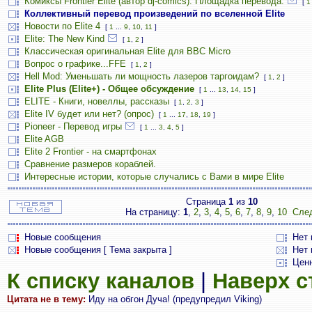
Комиксы Frontier Elite (автор dj-comics). Площадка перевода.
[
1
Коллективный перевод произведений по вселенной Elite
Новости по Elite 4
[
1
...
9
,
10
,
11
]
Elite: The New Kind
[
1
,
2
]
Классическая оригинальная Elite для BBC Micro
Вопрос о графике...FFE
[
1
,
2
]
Hell Mod: Уменьшать ли мощность лазеров таргоидам?
[
1
,
2
]
Elite Plus (Elite+) - Общее обсуждение
[
1
...
13
,
14
,
15
]
ELITE - Книги, новеллы, рассказы
[
1
,
2
,
3
]
Elite IV будет или нет? (опрос)
[
1
...
17
,
18
,
19
]
Pioneer - Перевод игры
[
1
...
3
,
4
,
5
]
Elite AGB
Elite 2 Frontier - на смартфонах
Сравнение размеров кораблей.
Интересные истории, которые случались с Вами в мире Elite
Страница
1
из
10
На страницу:
1
,
2
,
3
,
4
,
5
,
6
,
7
,
8
,
9
,
10
Сле
Новые сообщения
Нет
Новые сообщения [ Тема закрыта ]
Нет 
Цен
К списку каналов
|
Наверх 
Цитата не в тему:
Иду на обгон Дуча! (предупредил Viking)