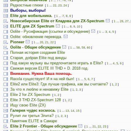
[
1
...
77
,
78
,
79
]
Редкостные глюки
[
1
...
22
,
23
,
24
]
Выборы, выборы!
Elite для мобильника.
[
1
...
7
,
8
,
9
]
Новосибирская Elite от Кладова для ZX-Spectrum
[
1
...
26
,
27
,
ELITE для ZX Spectrum
[
1
...
8
,
9
,
10
]
Oolite - Русификация (ссылки и обсуждение)
[
1
...
3
,
4
,
5
]
Oolite: обновление перевода.
Pioneer
[
1
...
20
,
21
,
22
]
Oolite - Общее обсуждение
[
1
...
58
,
59
,
60
]
Полная история создания Elite
Старая, добрая Elite под винды
Под какую музыку вы предпочитаете играть в Elite?
[
1
...
4
,
5
,
6
]
Свежая версия ELITE III THD + D. 2018 год.
Внимание. Нужна Ваша помощь.
Raxxla существует! И я на ней был!
[
1
...
5
,
6
,
7
]
Elite2 или Elite3: Где лучше графика, как вы считаете?
[
1
,
2
]
За что я люблю и ненавижу Elite
[
1
,
2
,
3
]
Elite 2 for ZX Spectrum
[
1
,
2
]
Elite 3 THD ZX-Spectrum 128
[
1
,
2
]
Ищу свою Elite (ZX)
Галерея чудес космоса.
[
1
...
13
,
14
,
15
]
Рулит ли третья Элита?
[
1
,
2
,
3
]
Памятник ELITE в Самаре
Elite 2 Frontier - Общее обсуждение
[
1
...
21
,
22
,
23
]