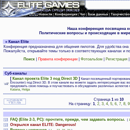
Новости
|
Конференция
|
Чат
|
База данных
|
Творчество
.
Наша конференция посвящена к
Политические вопросы и происходящие в мире
» Канал Elite
Конференция предназначена для общения пилотов. Для удобства она 
Пожалуйста, открывайте темы только в соответствующих каналах и пос
Поиск
|
Правила конференции
|
Фотоальбом
|
Регистрация
Суб-каналы
[
Канал проекта Elite 3 под Direct 3D
]
Канал посвященный портированию E
Encounter) под Direct 3D. В этом канале вы можете задать интересующие вас во
предложить свою помощь и поучаствовать в обсуждениях различных аспектов 
Katana
,
Helga
Страница
1
из
10
На страницу:
1
,
2
,
3
,
4
,
5
,
6
,
7
,
8
,
9
FAQ (Elite 2-3, PC): прочтите, прежде, чем задавать вопросы.
[
Открылся канал ELITE: Dangerous!
Вопросы новичков