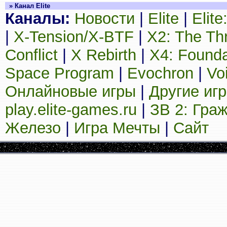
» Канал Elite
Каналы:
Новости
|
Elite
|
Elit
|
X-Tension/X-BTF
|
X2: The Th
Conflict
|
X Rebirth
|
X4: Founda
Space Program
|
Evochron
|
Vo
Онлайновые игры
|
Другие иг
play.elite-games.ru
|
ЗВ 2: Гра
Железо
|
Игра Мечты
|
Сайт