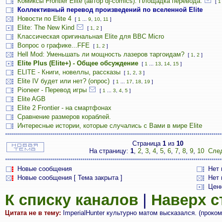
Комиксы Frontier Elite (автор dj-comics). Площадка перевода.
[
1
Коллективный перевод произведений по вселенной Elite
Новости по Elite 4
[
1
...
9
,
10
,
11
]
Elite: The New Kind
[
1
,
2
]
Классическая оригинальная Elite для BBC Micro
Вопрос о графике...FFE
[
1
,
2
]
Hell Mod: Уменьшать ли мощность лазеров таргоидам?
[
1
,
2
]
Elite Plus (Elite+) - Общее обсуждение
[
1
...
13
,
14
,
15
]
ELITE - Книги, новеллы, рассказы
[
1
,
2
,
3
]
Elite IV будет или нет? (опрос)
[
1
...
17
,
18
,
19
]
Pioneer - Перевод игры
[
1
...
3
,
4
,
5
]
Elite AGB
Elite 2 Frontier - на смартфонах
Сравнение размеров кораблей.
Интересные истории, которые случались с Вами в мире Elite
Страница
1
из
10
На страницу:
1
,
2
,
3
,
4
,
5
,
6
,
7
,
8
,
9
,
10
Сле
Новые сообщения
Нет
Новые сообщения [ Тема закрыта ]
Нет 
Цен
К списку каналов
|
Наверх 
Цитата не в тему:
ImperialHunter культурно матом высказался. (проко