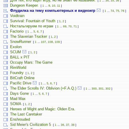
Для тех, кто ищет игру, но не знает её названия.
[
1
...
34
,
35
,
36
]
Dungeon Keeper.
[
1
...
9
,
10
,
11
]
Флудилка на тему компьютерных и видеоигр
[
1
...
74
,
75
,
76
]
Voidtrain
Survival: Fountain of Youth
[
1
,
2
]
Ностальгируем по играм
[
1
...
69
,
70
,
71
]
Factorio
[
1
...
5
,
6
,
7
]
The Slaverian Trucker
[
1
,
2
]
SnowRunner
[
1
...
107
,
108
,
109
]
Exolon
SCUM
[
1
,
2
]
BALL x PIT
Occupy Mars: The Game
RimWorld
Foundry
[
1
,
2
]
BitCraft Online
Pacific Drive
[
1
...
5
,
6
,
7
]
The Elder Scrolls IV: Oblivion (+F.A.Q.)
[
1
...
300
,
301
,
302
]
Days Gone
[
1
...
5
,
6
,
7
]
Mad Max
SOMA
[
1
,
2
]
Heroes of Might and Magic: Olden Era.
The Last Caretaker
Enshrouded
Sid Meier's Civilization 5
[
1
...
36
,
37
,
38
]