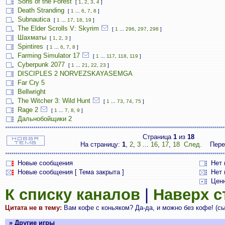
Sons of the Forest
[
1
,
2
,
3
,
4
]
Death Stranding
[
1
...
6
,
7
,
8
]
Subnautica
[
1
...
17
,
18
,
19
]
The Elder Scrolls V: Skyrim
[
1
...
296
,
297
,
298
]
Шахматы
[
1
,
2
,
3
]
Spintires
[
1
...
6
,
7
,
8
]
Farming Simulator 17
[
1
...
117
,
118
,
119
]
Cyberpunk 2077
[
1
...
21
,
22
,
23
]
DISCIPLES 2 NORVEZSKAYASEMGA
Far Cry 5
Bellwright
The Witcher 3: Wild Hunt
[
1
...
73
,
74
,
75
]
Rage 2
[
1
...
7
,
8
,
9
]
Дальнобойщики 2
Страница
1
из
18
На страницу:
1
,
2
,
3
...
16
,
17
,
18
След.
Пере
Новые сообщения
Нет
Новые сообщения [ Тема закрыта ]
Нет 
Цен
К списку каналов
|
Наверх 
Цитата не в тему:
Вам кофе с коньяком? Да-да, и можно без кофе! (с
» Другие игры