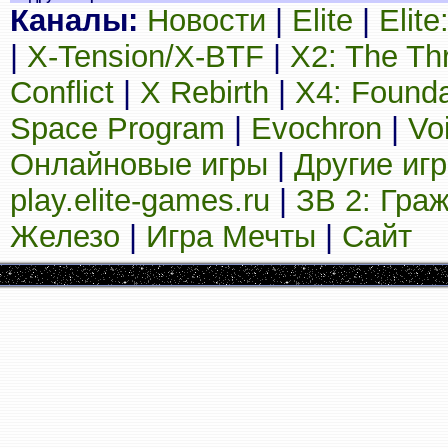
Каналы:
Новости
|
Elite
|
Elit
|
X-Tension/X-BTF
|
X2: The Th
Conflict
|
X Rebirth
|
X4: Founda
Space Program
|
Evochron
|
Vo
Онлайновые игры
|
Другие иг
play.elite-games.ru
|
ЗВ 2: Гра
Железо
|
Игра Мечты
|
Сайт