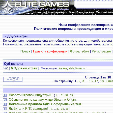
Новости
|
Конференция
|
Чат
|
База данных
|
Творчество
.
Наша конференция посвящена к
Политические вопросы и происходящие в мире
» Другие игры
Конференция предназначена для общения пилотов. Для удобства она 
Пожалуйста, открывайте темы только в соответствующих каналах и пос
Поиск
|
Правила конференции
|
Фотоальбом
|
Регистрация
Суб-каналы
[
МОДовый отсек
]
Модераторы:
Katana
,
Kish
,
lionezzz
Страница
1
из
18
На страницу:
1
,
2
,
3
...
16
,
17
,
18
След
Новости игровой индустрии.
[
1
...
31
,
32
,
33
]
Объявления по каналу + где Steam и Origin.
Локальные правила КДИ + оформление тем.
Любители РПГ, заходите!
[
1
...
37
,
38
,
39
]