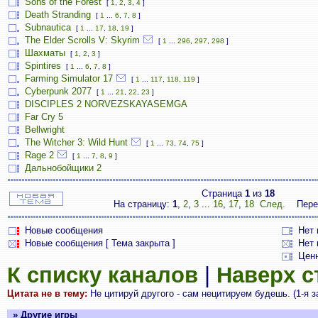
Sons of the Forest
[
1
,
2
,
3
,
4
]
Death Stranding
[
1
...
6
,
7
,
8
]
Subnautica
[
1
...
17
,
18
,
19
]
The Elder Scrolls V: Skyrim
[
1
...
296
,
297
,
298
]
Шахматы
[
1
,
2
,
3
]
Spintires
[
1
...
6
,
7
,
8
]
Farming Simulator 17
[
1
...
117
,
118
,
119
]
Cyberpunk 2077
[
1
...
21
,
22
,
23
]
DISCIPLES 2 NORVEZSKAYASEMGA
Far Cry 5
Bellwright
The Witcher 3: Wild Hunt
[
1
...
73
,
74
,
75
]
Rage 2
[
1
...
7
,
8
,
9
]
Дальнобойщики 2
Страница
1
из
18
На страницу:
1
,
2
,
3
...
16
,
17
,
18
След.
Пере
Новые сообщения
Нет
Новые сообщения [ Тема закрыта ]
Нет 
Цен
К списку каналов
|
Наверх 
Цитата не в тему:
Не цитируй другого - сам нецитируем будешь. (1-я з
» Другие игры