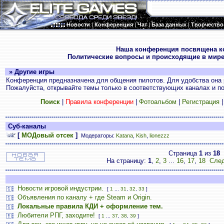
Новости
|
Конференция
|
Чат
|
База данных
|
Творчество
.
Наша конференция посвящена к
Политические вопросы и происходящие в мире
» Другие игры
Конференция предназначена для общения пилотов. Для удобства она 
Пожалуйста, открывайте темы только в соответствующих каналах и пос
Поиск
|
Правила конференции
|
Фотоальбом
|
Регистрация
Суб-каналы
[
МОДовый отсек
]
Модераторы:
Katana
,
Kish
,
lionezzz
Страница
1
из
18
На страницу:
1
,
2
,
3
...
16
,
17
,
18
След
Новости игровой индустрии.
[
1
...
31
,
32
,
33
]
Объявления по каналу + где Steam и Origin.
Локальные правила КДИ + оформление тем.
Любители РПГ, заходите!
[
1
...
37
,
38
,
39
]