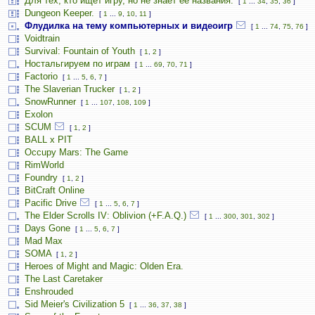
Для тех, кто ищет игру, но не знает её названия.
[
1
...
34
,
35
,
36
]
Dungeon Keeper.
[
1
...
9
,
10
,
11
]
Флудилка на тему компьютерных и видеоигр
[
1
...
74
,
75
,
76
]
Voidtrain
Survival: Fountain of Youth
[
1
,
2
]
Ностальгируем по играм
[
1
...
69
,
70
,
71
]
Factorio
[
1
...
5
,
6
,
7
]
The Slaverian Trucker
[
1
,
2
]
SnowRunner
[
1
...
107
,
108
,
109
]
Exolon
SCUM
[
1
,
2
]
BALL x PIT
Occupy Mars: The Game
RimWorld
Foundry
[
1
,
2
]
BitCraft Online
Pacific Drive
[
1
...
5
,
6
,
7
]
The Elder Scrolls IV: Oblivion (+F.A.Q.)
[
1
...
300
,
301
,
302
]
Days Gone
[
1
...
5
,
6
,
7
]
Mad Max
SOMA
[
1
,
2
]
Heroes of Might and Magic: Olden Era.
The Last Caretaker
Enshrouded
Sid Meier's Civilization 5
[
1
...
36
,
37
,
38
]