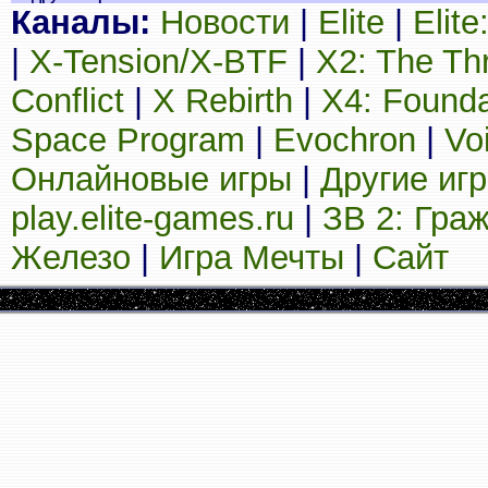
Каналы:
Новости
|
Elite
|
Elit
|
X-Tension/X-BTF
|
X2: The Th
Conflict
|
X Rebirth
|
X4: Founda
Space Program
|
Evochron
|
Vo
Онлайновые игры
|
Другие иг
play.elite-games.ru
|
ЗВ 2: Гра
Железо
|
Игра Мечты
|
Сайт