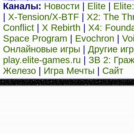
Каналы:
Новости
|
Elite
|
Elit
|
X-Tension/X-BTF
|
X2: The Th
Conflict
|
X Rebirth
|
X4: Founda
Space Program
|
Evochron
|
Vo
Онлайновые игры
|
Другие иг
play.elite-games.ru
|
ЗВ 2: Гра
Железо
|
Игра Мечты
|
Сайт