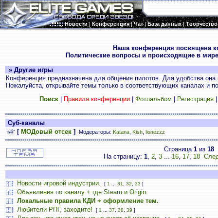
Новости
|
Конференция
|
Чат
|
База данных
|
Творчество
.
Наша конференция посвящена к
Политические вопросы и происходящие в мире
» Другие игры
Конференция предназначена для общения пилотов. Для удобства она 
Пожалуйста, открывайте темы только в соответствующих каналах и пос
Поиск
|
Правила конференции
|
Фотоальбом
|
Регистрация
Суб-каналы
[
МОДовый отсек
]
Модераторы:
Katana
,
Kish
,
lionezzz
Страница
1
из
18
На страницу:
1
,
2
,
3
...
16
,
17
,
18
След
Новости игровой индустрии.
[
1
...
31
,
32
,
33
]
Объявления по каналу + где Steam и Origin.
Локальные правила КДИ + оформление тем.
Любители РПГ, заходите!
[
1
...
37
,
38
,
39
]