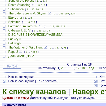
Sons of the Forest
[
1
,
2
,
3
,
4
]
Death Stranding
[
1
...
6
,
7
,
8
]
Subnautica
[
1
...
17
,
18
,
19
]
The Elder Scrolls V: Skyrim
[
1
...
296
,
297
,
298
]
Шахматы
[
1
,
2
,
3
]
Spintires
[
1
...
6
,
7
,
8
]
Farming Simulator 17
[
1
...
117
,
118
,
119
]
Cyberpunk 2077
[
1
...
21
,
22
,
23
]
DISCIPLES 2 NORVEZSKAYASEMGA
Far Cry 5
Bellwright
The Witcher 3: Wild Hunt
[
1
...
73
,
74
,
75
]
Rage 2
[
1
...
7
,
8
,
9
]
Дальнобойщики 2
Страница
1
из
18
На страницу:
1
,
2
,
3
...
16
,
17
,
18
След.
Пере
Новые сообщения
Нет
Новые сообщения [ Тема закрыта ]
Нет 
Цен
К списку каналов
|
Наверх 
Цитата не в тему:
Долго живущий камикадзе - это уже самурай.
» Другие игры