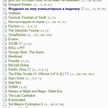
Для тех, кто ищет игру, но не знает её названия.
[
1
...
34
,
35
,
36
]
Dungeon Keeper.
[
1
...
9
,
10
,
11
]
Флудилка на тему компьютерных и видеоигр
[
1
...
74
,
75
,
76
]
Voidtrain
Survival: Fountain of Youth
[
1
,
2
]
Ностальгируем по играм
[
1
...
69
,
70
,
71
]
Factorio
[
1
...
5
,
6
,
7
]
The Slaverian Trucker
[
1
,
2
]
SnowRunner
[
1
...
107
,
108
,
109
]
Exolon
SCUM
[
1
,
2
]
BALL x PIT
Occupy Mars: The Game
RimWorld
Foundry
[
1
,
2
]
BitCraft Online
Pacific Drive
[
1
...
5
,
6
,
7
]
The Elder Scrolls IV: Oblivion (+F.A.Q.)
[
1
...
300
,
301
,
302
]
Days Gone
[
1
...
5
,
6
,
7
]
Mad Max
SOMA
[
1
,
2
]
Heroes of Might and Magic: Olden Era.
The Last Caretaker
Enshrouded
Sid Meier's Civilization 5
[
1
...
36
,
37
,
38
]