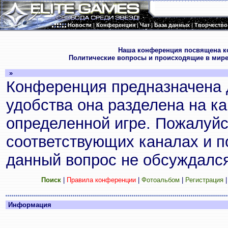
Новости
|
Конференция
|
Чат
|
База данных
|
Творчество
.
Наша конференция посвящена к
Политические вопросы и происходящие в мире
»
Конференция предназначена 
удобства она разделена на к
определенной игре. Пожалуйс
соответствующих каналах и по
данный вопрос не обсуждался
Поиск
|
Правила конференции
|
Фотоальбом
|
Регистрация
Информация