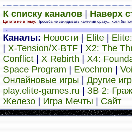
К списку каналов
|
Наверх 
Цитата не в тему:
Просьба не закидывать камнями сразу... хотя бы пом
»
Каналы:
Новости
|
Elite
|
Elit
|
X-Tension/X-BTF
|
X2: The Th
Conflict
|
X Rebirth
|
X4: Founda
Space Program
|
Evochron
|
Vo
Онлайновые игры
|
Другие иг
play.elite-games.ru
|
ЗВ 2: Гра
Железо
|
Игра Мечты
|
Сайт