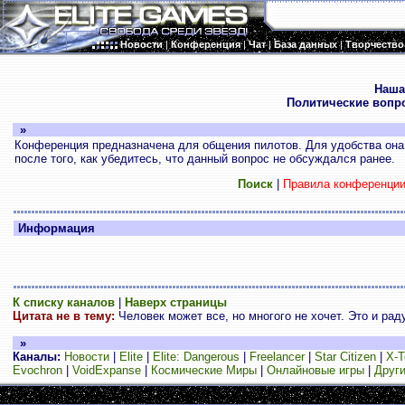
Новости
|
Конференция
|
Чат
|
База данных
|
Творчество
.
Наша
Политические вопр
»
Конференция предназначена для общения пилотов. Для удобства она 
после того, как убедитесь, что данный вопрос не обсуждался ранее.
Поиск
|
Правила конференци
Информация
К списку каналов
|
Наверх страницы
Цитата не в тему:
Человек может все, но многого не хочет. Это и раду
»
Каналы:
Новости
|
Elite
|
Elite: Dangerous
|
Freelancer
|
Star Citizen
|
X-T
Evochron
|
VoidExpanse
|
Космические Миры
|
Онлайновые игры
|
Други