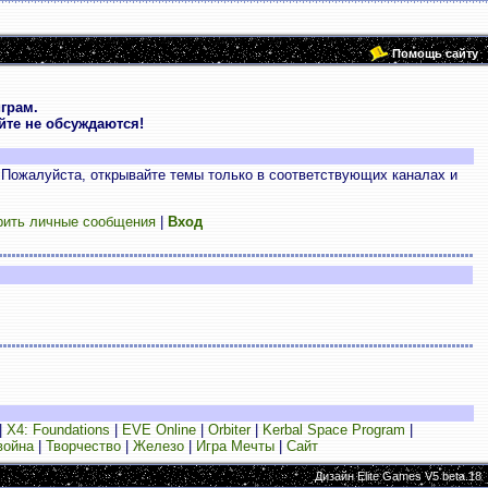
Помощь сайту
грам.
те не обсуждаются!
 Пожалуйста, открывайте темы только в соответствующих каналах и
рить личные сообщения
|
Вход
|
X4: Foundations
|
EVE Online
|
Orbiter
|
Kerbal Space Program
|
война
|
Творчество
|
Железо
|
Игра Мечты
|
Сайт
Дизайн Elite Games V5 beta.18