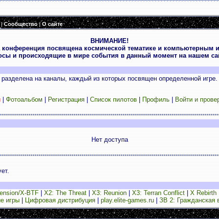
|
Сообщество
|
О сайте
ВНИМАНИЕ!
 конференция посвящена космической тематике и компьютерным и
осы и происходящие в мире события в данный момент на нашем сай
разделена на каналы, каждый из которых посвящен определенной игре.
и
|
Фотоальбом
|
Регистрация
|
Список пилотов
|
Профиль
|
Войти и прове
Нет доступа
ет.
ension/X-BTF
|
X2: The Threat
|
X3: Reunion
|
X3: Terran Conflict
|
X Rebirth
е игры
|
Цифровая дистрибуция
|
play.elite-games.ru
|
ЗВ 2: Гражданская 