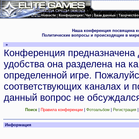
Новости
|
Конференция
|
Чат
|
База данных
|
Творчество
.
Наша конференция посвящена к
Политические вопросы и происходящие в мире
»
Конференция предназначена 
удобства она разделена на к
определенной игре. Пожалуйс
соответствующих каналах и по
данный вопрос не обсуждался
Поиск
|
Правила конференции
|
Фотоальбом
|
Регистрация
Информация