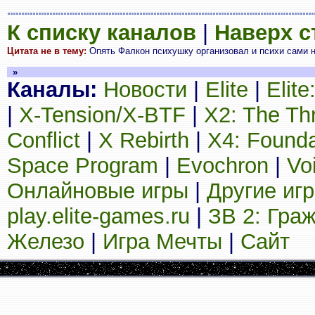
К списку каналов
|
Наверх 
Цитата не в тему:
Опять Фалкон психушку организовал и психи сами на
»
Каналы:
Новости
|
Elite
|
Elit
|
X-Tension/X-BTF
|
X2: The Th
Conflict
|
X Rebirth
|
X4: Founda
Space Program
|
Evochron
|
Vo
Онлайновые игры
|
Другие иг
play.elite-games.ru
|
ЗВ 2: Гра
Железо
|
Игра Мечты
|
Сайт