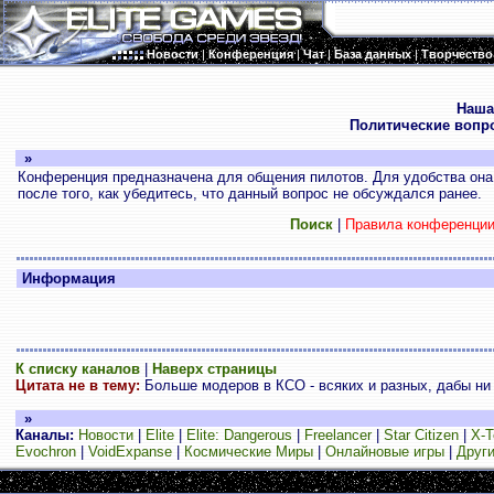
Новости
|
Конференция
|
Чат
|
База данных
|
Творчество
.
Наша
Политические вопр
»
Конференция предназначена для общения пилотов. Для удобства она 
после того, как убедитесь, что данный вопрос не обсуждался ранее.
Поиск
|
Правила конференци
Информация
К списку каналов
|
Наверх страницы
Цитата не в тему:
Больше модеров в КСО - всяких и разных, дабы ни 
»
Каналы:
Новости
|
Elite
|
Elite: Dangerous
|
Freelancer
|
Star Citizen
|
X-T
Evochron
|
VoidExpanse
|
Космические Миры
|
Онлайновые игры
|
Други