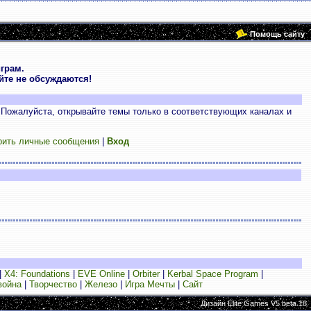
Помощь сайту
грам.
те не обсуждаются!
 Пожалуйста, открывайте темы только в соответствующих каналах и
рить личные сообщения
|
Вход
|
X4: Foundations
|
EVE Online
|
Orbiter
|
Kerbal Space Program
|
война
|
Творчество
|
Железо
|
Игра Мечты
|
Сайт
Дизайн Elite Games V5 beta.18