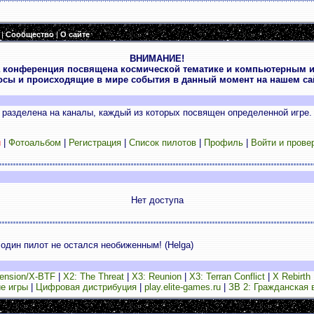
|
Сообщество
|
О сайте
ВНИМАНИЕ!
 конференция посвящена космической тематике и компьютерным и
осы и происходящие в мире события в данный момент на нашем сай
разделена на каналы, каждый из которых посвящен определенной игре.
и
|
Фотоальбом
|
Регистрация
|
Список пилотов
|
Профиль
|
Войти и прове
Нет доступа
один пилот не остался необиженным! (Helga)
ension/X-BTF
|
X2: The Threat
|
X3: Reunion
|
X3: Terran Conflict
|
X Rebirth
е игры
|
Цифровая дистрибуция
|
play.elite-games.ru
|
ЗВ 2: Гражданская 