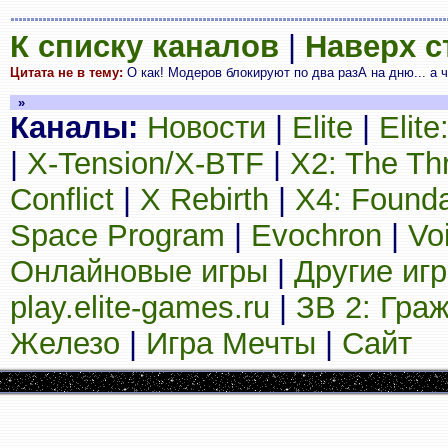
К списку каналов
|
Наверх 
Цитата не в тему:
О как! Модеров блокируют по два разА на дню... а ч
»
Каналы:
Новости
|
Elite
|
Elit
|
X-Tension/X-BTF
|
X2: The Th
Conflict
|
X Rebirth
|
X4: Founda
Space Program
|
Evochron
|
Vo
Онлайновые игры
|
Другие иг
play.elite-games.ru
|
ЗВ 2: Гра
Железо
|
Игра Мечты
|
Сайт