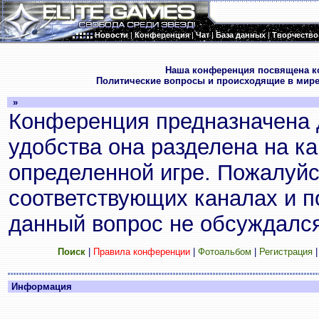
Новости
|
Конференция
|
Чат
|
База данных
|
Творчество
.
Наша конференция посвящена к
Политические вопросы и происходящие в мире
»
Конференция предназначена 
удобства она разделена на к
определенной игре. Пожалуйс
соответствующих каналах и по
данный вопрос не обсуждался
Поиск
|
Правила конференции
|
Фотоальбом
|
Регистрация
Информация