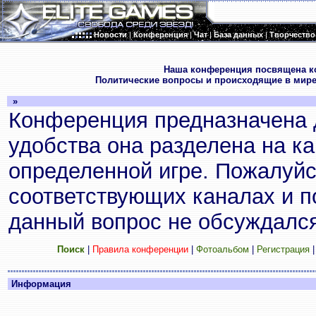
Новости
|
Конференция
|
Чат
|
База данных
|
Творчество
.
Наша конференция посвящена к
Политические вопросы и происходящие в мире
»
Конференция предназначена 
удобства она разделена на к
определенной игре. Пожалуйс
соответствующих каналах и по
данный вопрос не обсуждался
Поиск
|
Правила конференции
|
Фотоальбом
|
Регистрация
Информация