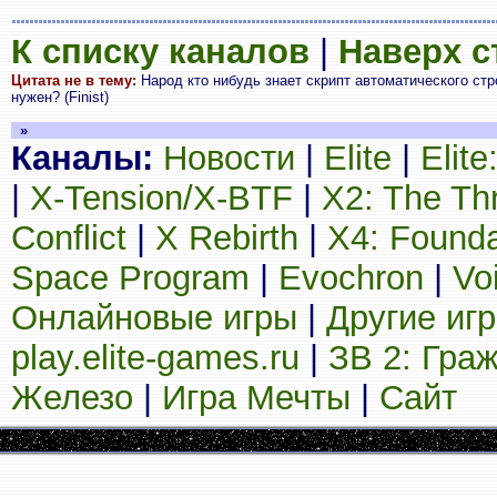
К списку каналов
|
Наверх 
Цитата не в тему:
Народ кто нибудь знает скрипт автоматического стро
нужен? (Finist)
»
Каналы:
Новости
|
Elite
|
Elit
|
X-Tension/X-BTF
|
X2: The Th
Conflict
|
X Rebirth
|
X4: Founda
Space Program
|
Evochron
|
Vo
Онлайновые игры
|
Другие иг
play.elite-games.ru
|
ЗВ 2: Гра
Железо
|
Игра Мечты
|
Сайт