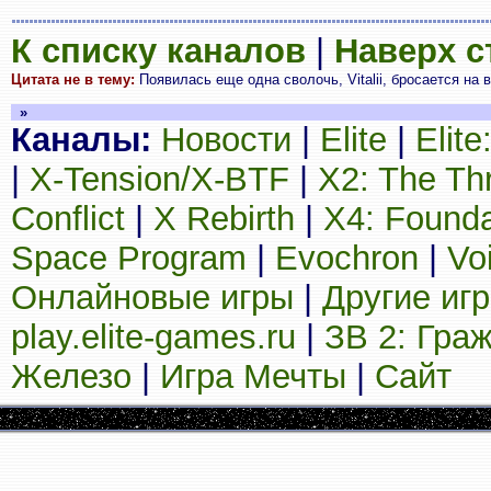
К списку каналов
|
Наверх 
Цитата не в тему:
Появилась еще одна сволочь, Vitalii, бросается на все
»
Каналы:
Новости
|
Elite
|
Elit
|
X-Tension/X-BTF
|
X2: The Th
Conflict
|
X Rebirth
|
X4: Founda
Space Program
|
Evochron
|
Vo
Онлайновые игры
|
Другие иг
play.elite-games.ru
|
ЗВ 2: Гра
Железо
|
Игра Мечты
|
Сайт