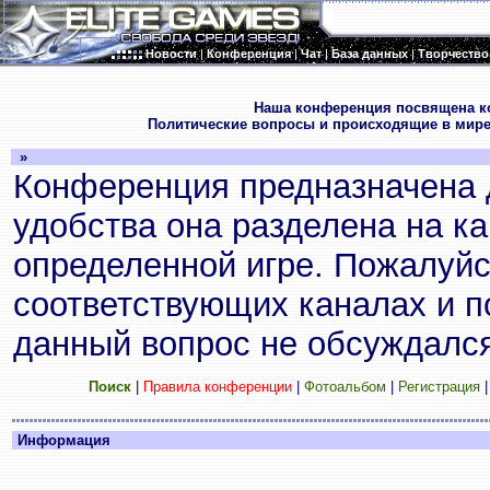
Новости
|
Конференция
|
Чат
|
База данных
|
Творчество
.
Наша конференция посвящена к
Политические вопросы и происходящие в мире
»
Конференция предназначена 
удобства она разделена на к
определенной игре. Пожалуйс
соответствующих каналах и по
данный вопрос не обсуждался
Поиск
|
Правила конференции
|
Фотоальбом
|
Регистрация
Информация