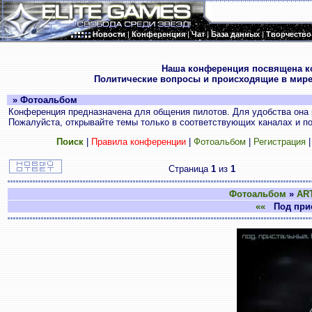
Новости
|
Конференция
|
Чат
|
База данных
|
Творчество
.
Наша конференция посвящена к
Политические вопросы и происходящие в мире
» Фотоальбом
Конференция предназначена для общения пилотов. Для удобства она 
Пожалуйста, открывайте темы только в соответствующих каналах и пос
Поиск
|
Правила конференции
|
Фотоальбом
|
Регистрация
Страница
1
из
1
Фотоальбом
»
AR
««
Под прис