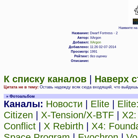
Нажмите на 
Название:
Dwarf Fortress - 2
Автор:
XArgon
Добавил:
XArgon
Добавлено:
11:26 02-07-2014
Просмотр:
1991
Рейтинг:
без оценки
Описание:
К списку каналов
|
Наверх 
Цитата не в тему:
Оставь надежду всяк сюда входящий, что выйдешь 
» Фотоальбом
Каналы:
Новости
|
Elite
|
Elit
Citizen
|
X-Tension/X-BTF
|
X2:
Conflict
|
X Rebirth
|
X4: Founda
Space Program
|
Evochron
|
Vo